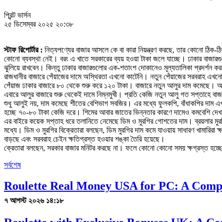
প্রিন্ট ভার্সন
২৫ ডিসেম্বর ২০২৫ ২০:৩৮
স্টাফ রিপোর্টার :
নিত্যপণ্যের বাজার আসলে কে বা কারা নিয়ন্ত্রণ করছে, তার কোনো ঠিক-ঠিক
কোনো ব্যবস্থা নেই। বরং এ খাতে সরকারের ব্যয় হওয়া টাকা জলে যাচ্ছে। ঢাকার বাজারগুল
ঝুলিয়ে রাখবেন। কিন্তু ঢাকার বাজারগুলোর এক-শতাংশ দোকানেও মূল্যতালিকা প্রদর্শন ক
রাজধানীর বাজারে পেঁয়াজের দামে অস্থিরতা এখনো কাটেনি। নতুন পেঁয়াজের সরবরাহ এখনো
পেঁয়াজ ঢাকার বাজারে ৮০ থেকে শুরু করে ১২০ টাকা। বাজারে নতুন আলুর দাম কমেছে। আ
এবারে আলুর বাজারে শুরু থেকেই দামে নিম্নমুখী। প্রতি কেজি নতুন আলু গত সপ্তাহে 
শুধু আলুই নয়, দাম কমেছে শীতের বেশিভাগ সবজির। এর মধ্যে ফুলকপি, বাঁধাকপির দাম এখ
হচ্ছে ৭০-৮০ টাকা কেজি দরে। শিমের আবার জাতের ভিন্নতার কারণে দামেও কমবেশি দেখা
এর বাইরে কয়েক সপ্তাহ ধরে তলানিতে নেমেছে ডিম ও মুরগির গোশতের দাম। ব্রয়লার মুরগ
মধ্যে। ডিম ও মুরগির বিক্রেতারা বলছেন, ডিম মুরগির দাম কমে যাওয়ায় সাধারণ খামারিরা
বাড়ছে এবং সরবরাহ চেইন ক্ষতিগ্রস্ত হওয়ার শঙ্কা তৈরি হয়েছে।
ক্রেতারা বলছেন, সরকার বাজার মনিটর করছে না। ফলে কোনো কোনো সময় ক্ষগ্রস্ত হচ্ছে
সর্বশেষ
Roulette Real Money USA for PC: A Comp
৭ আগস্ট ২০২৬ ১৪:১৮