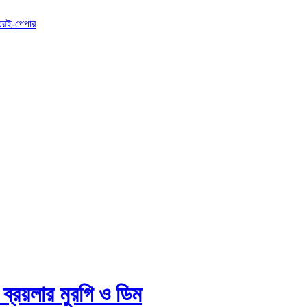
তর
ই-পেপার
 ব্রয়লার মুরগি ও ডিম