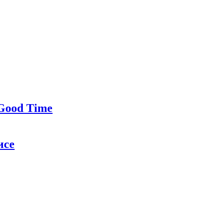
 Good Time
исе