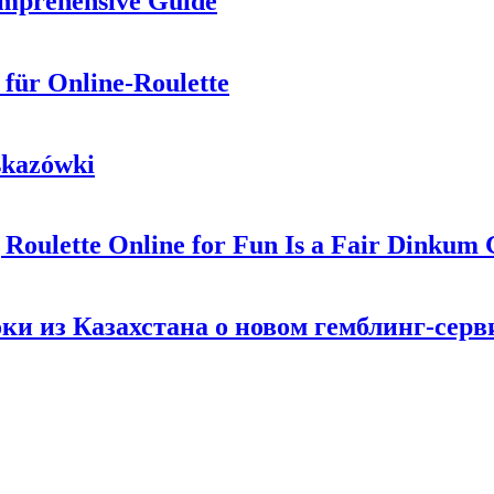
omprehensive Guide
 für Online-Roulette
wskazówki
Roulette Online for Fun Is a Fair Dinkum
ки из Казахстана о новом гемблинг-серв