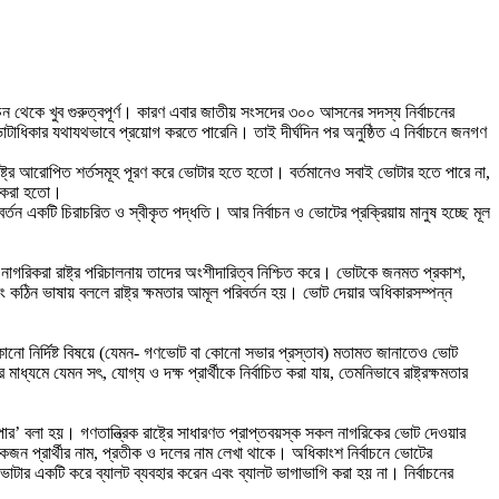
বাচন থেকে খুব গুরুত্বপূর্ণ। কারণ এবার জাতীয় সংসদের ৩০০ আসনের সদস্য নির্বাচনের
াধিকার যথাযথভাবে প্রয়োগ করতে পারেনি। তাই দীর্ঘদিন পর অনুষ্ঠিত এ নির্বাচনে জনগণ
ট্র আরোপিত শর্তসমূহ পূরণ করে ভোটার হতে হতো। বর্তমানেও সবাই ভোটার হতে পারে না,
র করা হতো।
িবর্তন একটি চিরাচরিত ও স্বীকৃত পদ্ধতি। আর নির্বাচন ও ভোটের প্রক্রিয়ায় মানুষ হচ্ছে মূল
যমে নাগরিকরা রাষ্ট্র পরিচালনায় তাদের অংশীদারিত্ব নিশ্চিত করে। ভোটকে জনমত প্রকাশ,
, বরং কঠিন ভাষায় বললে রাষ্ট্র ক্ষমতার আমূল পরিবর্তন হয়। ভোট দেয়ার অধিকারসম্পন্ন
 নয়, কোনো নির্দিষ্ট বিষয়ে (যেমন- গণভোট বা কোনো সভার প্রস্তাব) মতামত জানাতেও ভোট
মে যেমন সৎ, যোগ্য ও দক্ষ প্রার্থীকে নির্বাচিত করা যায়, তেমনিভাবে রাষ্ট্রক্ষমতার
র’ বলা হয়। গণতান্ত্রিক রাষ্ট্রে সাধারণত প্রাপ্তবয়স্ক সকল নাগরিকের ভোট দেওয়ার
কজন প্রার্থীর নাম, প্রতীক ও দলের নাম লেখা থাকে। অধিকাংশ নির্বাচনে ভোটের
ভোটার একটি করে ব্যালট ব্যবহার করেন এবং ব্যালট ভাগাভাগি করা হয় না। নির্বাচনের