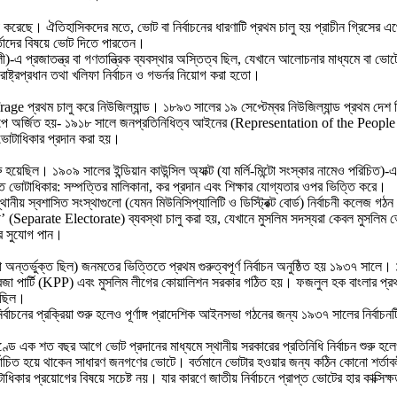
 করেছে। ঐতিহাসিকদের মতে, ভোট বা নির্বাচনের ধারণাটি প্রথম চালু হয় প্রাচীন গ্রিসের এথেন্
কর্তাদের বিষয়ে ভোট দিতে পারতেন।
)-এ প্রজাতন্ত্র বা গণতান্ত্রিক ব্যবস্থার অস্তিত্ব ছিল, যেখানে আলোচনার মাধ্যমে বা 
ে রাষ্ট্রপ্রধান তথা খলিফা নির্বাচন ও গভর্নর নিয়োগ করা হতো।
rage প্রথম চালু করে নিউজিল্যান্ড। ১৮৯৩ সালের ১৯ সেপ্টেম্বর নিউজিল্যান্ড প্রথম দেশ
ি ধাপে অর্জিত হয়- ১৯১৮ সালে জনপ্রতিনিধিত্ব আইনের (Representation of the Peopl
র ভোটাধিকার প্রদান করা হয়।
রু হয়েছিল। ১৯০৯ সালের ইন্ডিয়ান কাউন্সিল অ্যাক্ট (যা মর্লি-মিন্টো সংস্কার নামেও পরিচিত
মিত ভোটাধিকার: সম্পত্তির মালিকানা, কর প্রদান এবং শিক্ষার যোগ্যতার ওপর ভিত্তি করে।
থানীয় স্বশাসিত সংস্থাগুলো (যেমন মিউনিসিপ্যালিটি ও ডিস্ট্রিক্ট বোর্ড) নির্বাচনী কলেজ 
ী’ (Separate Electorate) ব্যবস্থা চালু করা হয়, যেখানে মুসলিম সদস্যরা কেবল মুসলি
করার সুযোগ পান।
বাংলা অন্তর্ভুক্ত ছিল) জনমতের ভিত্তিতে প্রথম গুরুত্বপূর্ণ নির্বাচন অনুষ্ঠিত হয় ১৯৩৭
জা পার্টি (KPP) এবং মুসলিম লীগের কোয়ালিশন সরকার গঠিত হয়। ফজলুল হক বাংলার প্রথম প্
রেছিল।
াচনের প্রক্রিয়া শুরু হলেও পূর্ণাঙ্গ প্রাদেশিক আইনসভা গঠনের জন্য ১৯৩৭ সালের নির্বা
 ভূখণ্ডে এক শত বছর আগে ভোট প্রদানের মাধ্যমে স্থানীয় সরকারের প্রতিনিধি নির্বাচন শ
ির্বাচিত হয়ে থাকেন সাধারণ জনগণের ভোটে। বর্তমানে ভোটার হওয়ার জন্য কঠিন কোনো শর্তাব
প্রয়োগের বিষয়ে সচেষ্ট নয়। যার কারণে জাতীয় নির্বাচনে প্রাপ্ত ভোটের হার কাক্সিক্ষ