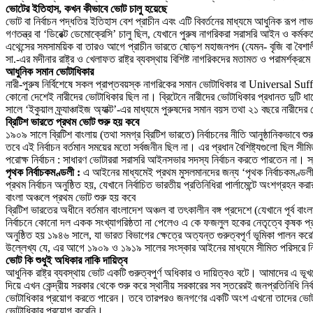
ভোটের ইতিহাস, কখন কীভাবে ভোট চালু হয়েছে
ভোট বা নির্বাচন পদ্ধতির ইতিহাস বেশ প্রাচীন এবং এটি বিবর্তনের মাধ্যমে আধুনিক রূপ লাভ
গণতন্ত্র বা ‘ডিরেক্ট ডেমোক্রেসি’ চালু ছিল, যেখানে পুরুষ নাগরিকরা সরাসরি আইন ও কর্ম
এথেন্সের সমসাময়িক বা তারও আগে প্রাচীন ভারতে ষোড়শ মহাজনপদ (যেমন- বৃজি বা বৈশালী
সা.-এর মদীনার রাষ্ট্র ও খেলাফত রাষ্ট্র ব্যবস্থায় বিশিষ্ট নাগরিকদের মতামত ও পরামর্শক্রম
আধুনিক সমান ভোটাধিকার
নারী-পুরুষ নির্বিশেষে সকল প্রাপ্তবয়স্ক নাগরিকের সমান ভোটাধিকার বা Universal Suff
কোনো দেশেই নারীদের ভোটাধিকার ছিল না। ব্রিটেনে নারীদের ভোটাধিকার প্রধানত দুট
সালে ‘ইকুয়াল ফ্র্যাঞ্চাইজ অ্যাক্ট’-এর মাধ্যমে পুরুষদের সমান বয়স তথা ২১ বছরে নারীদে
ব্রিটিশ ভারতে প্রথম ভোট শুরু হয় কবে
১৯০৯ সালে ব্রিটিশ বাংলায় (তথা সমগ্র ব্রিটিশ ভারতে) নির্বাচনের নীতি আনুষ্ঠানিকভাবে শু
তবে এই নির্বাচন বর্তমান সময়ের মতো সর্বজনীন ছিল না। এর প্রধান বৈশিষ্ট্যগুলো ছিল সী
পরোক্ষ নির্বাচন : সাধারণ ভোটাররা সরাসরি আইনসভার সদস্য নির্বাচন করতে পারতেন না। স্
পৃথক নির্বাচকমণ্ডলী :
এ আইনের মাধ্যমেই প্রথম মুসলমানদের জন্য ‘পৃথক নির্বাচকমণ্ডল
প্রথম নির্বাচন অনুষ্ঠিত হয়, যেখানে নির্বাচিত ভারতীয় প্রতিনিধিরা পার্লামেন্টে অংশগ্রহন 
বাংলা অঞ্চলে প্রথম ভোট শুরু হয় কবে
ব্রিটিশ ভারতের অধীনে বর্তমান বাংলাদেশ অঞ্চল বা তৎকালীন বঙ্গ প্রদেশে (যেখানে পূর্ব 
নির্বাচনে কোনো দল একক সংখ্যাগরিষ্ঠতা না পেলেও এ কে ফজলুল হকের নেতৃত্বে কৃষক প্র
অনুষ্ঠিত হয় ১৯৪৬ সালে, যা ভারত বিভাগের ক্ষেত্রে অত্যন্ত গুরুত্বপূর্ণ ভূমিকা পালন ক
উল্লেখ্য যে, এর আগে ১৯০৯ ও ১৯১৯ সালের সংস্কার আইনের মাধ্যমে সীমিত পরিসরে নির্ব
ভোট কি শুধুই অধিকার নাকি দায়িত্ব
আধুনিক রাষ্ট্র ব্যবস্থায় ভোট একটি গুরুত্বপুর্ণ অধিকার ও দায়িত্বও বটে। আমাদের এ
দিয়ে এখন কেন্দ্রীয় সরকার থেকে শুরু করে স্থানীয় সরকারের সব স্তরেরই জনপ্রতিনিধি ন
ভোটাধিকার প্রয়োগ করতে পারেন। তবে তারপরও জনগণের একটি অংশ এখনো তাদের ভোটাধিকার 
ভোটাধিকার প্রয়োগ করেনি।