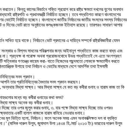
োহন করতেন। কিন্তু কালের বিবর্তনে শক্তি প্রয়োগ করে রাষ্ট্র ক্ষমতা দখলের যুগের অবসান
েই রাষ্ট্রপতি ও প্রধানমন্ত্রী নির্বাচিত হচ্ছেন। তবে পদ্ধতিগত কারণে বাংলাদেশের
র ভোটেই নির্বাচিত হচ্ছেন। বাংলাদেশে জাতীয় নির্বাচনের জাতীয় সংসদের সদস্য নির্বাচনের
াল ভোট ও দিনের ভোট রাতে অনুষ্ঠানের কলঙ্কজনক ইতিহাস রয়েছে। তারপরও সাধারণ আশায়
 সাধিত হয়ে থাকে। নির্বাচনে ভোট প্রদানের এ দায়িত্ব সম্পর্কে রাষ্ট্রবিজ্ঞানীরা যেমন
য়ী সংস্কার ও বিপ্লব সাধনের পরিকল্পনার জন্য আইনানুগ পদ্ধতিতে কাজ করতে বাধ্য এবং
 পারে না। প্রত্যক্ষ বা পরোক্ষ অথবা প্রয়োজনবোধে উভয় পদ্ধতিতেই সে এতে অংশগ্রহণ
একটি সত্যিকার গণতন্ত্র কায়েম করা- যাতে নিজেদের পছন্দমতো লোককে ক্ষমতাসীন করতে
গঠনতান্ত্রিক উপায়ে তথা নির্বাচন ও ভোটের মাধ্যমে দেশে আদর্শিক তথা ইসলামী
তিনিধিত্বের সনদ প্রদান।
ে আপনি তার প্রতিনিধিত্বের বৈধতার সনদ প্রদান করছেন।
 অন্যথায় মিথ্যা সাক্ষ্য। আর মিথ্যা সাক্ষ্য যে কত বড় কবীরা গুনাহ ও হারাম কাজ তা কি
ুনাহগুলোর মধ্যে বড় কবীরা গুনাহের কথা বলব?
িথ্যা সাক্ষ্য অনেক বড় কবীরা গুনাহ।
ষী দিচ্ছে তার ওপর জুলুম করার গুনাহ, ৩. যার পক্ষে মিথ্যা সাক্ষ্য দিচ্ছে তার ওপরও
াক্ষ্যদাতার একটি হালাল কাজকে হারাম বানিয়ে নেওয়ার গুনাহ।
ঠনের মূল ভিত্তি হলো, নির্বাচন। ফলে অনেক সময় এমন অনাকাক্সিক্ষত দল বা ব্যক্তি
না।’ (মাসিক দারুল উলুম, জুমাদাল উলা ১৪৩৪ হি./মার্চ ২০১৩ ইং) ভারতের দারুল উলুম