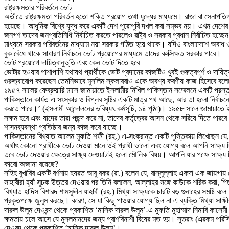
রাষ্ট্রক্ষমতার পরিবর্তনে ভোট
অতীতে রাষ্ট্রক্ষমতা পরিবর্তন হতো শক্তি প্রয়োগ তথা যুদ্ধের মাধ্যমে। রাজা বা সেনাপতিগণ
হয়েছে। আধুনিক বিশ্বে যুদ্ধ করে একটি দেশ পুরোপুরি দখল করা সম্ভব নয়। এখন দেশের জনগ
জনগণ তাদের জনপ্রতিনিধি নির্বাচিত করতে পারলেও রাষ্ট্র ও সরকার প্রধান নির্বাচিত হচ্
মাধ্যমে সরকার পরিবর্তনের মাধ্যমে নয়া সরকার গঠিত হয়ে থাকে। যদিও বাংলাদেশে অবাধ 
বুক বেঁধে থাকে সাধারণ নির্বাচনে ভোট প্রয়োগের মাধ্যমে তাদের কাক্সিক্ষত সরকার পাবে।
ভোট প্রয়োগে দায়িত্বানুভূতি এবং কেন ভোট দিতে হবে
ভোটার হওয়ার পাশাপাশি যথাযথ প্রার্থীকে ভোট প্রদানের কাজটিও খুবই গুরুত্বপূর্ণ ও দায়িত্
গুরুত্বারোপ করেছেন তেমনিভাবে মুসলিম স্কলাররাও একে অবশ্য করণীয় কাজ হিসেবে বল
১৯৫৭ সালের ফেব্রুয়ারি মাসে জামায়াতে ইসলামীর নিখিল পাকিস্তান সম্মেলনে একটি প্রস্
পাকিস্তানে কার্যত এ সংস্কার ও বিপ্লব সৃষ্টির একটি মাত্র পথ আছে, আর তা হলো নির্
করতে পারে।’ (ইসলামী আন্দোলনের ভবিষ্যৎ কর্মসূচি, ১৪ পৃষ্ঠা)। ১৯৫৮ সালে জামায়াতে 
সক্ষম হবে এবং যাদের তারা পছন্দ করে না, তাদের কর্তৃত্বের আসন থেকে সরিয়ে দিতে পারবে।
শাসনব্যবস্থা প্রতিষ্ঠার জন্য কাজ করে যাচ্ছে।
পাকিস্তানের বিখ্যাত আলেম মুফতি শফী (রহ.) এ-সংক্রান্ত একটি পুস্তিকায় লিখেছেন যে, ইস
অর্থাৎ কোনো প্রার্থীকে ভোট দেওয়া মানে ওই প্রার্থী ভালো এবং যোগ্য বলে আপনি সাক
তবে ভোট দেওয়ার ক্ষেত্রে সাক্ষ্য দেওয়াটাই হলো মৌলিক বিষয়। আপনি যার পক্ষে সাক্ষ্য দি
কারো অজানা রয়েছে?
সহিহ বুখারির একটি বর্ণনায় হযরত আবু বকর (রা.) বলেন যে, রাসূলুল্লাহ একদা এক জায়গায়
সাহাবীরা হ্যাঁ সূচক উত্তর দেওয়ার পর তিনি বললেন, আল্লাহর সঙ্গে কাউকে শরিক করা, প
বিখ্যাত হাদিস বিশারদ শামসুদ্দীন যাহাবী (রহ.) মিথ্যা সাক্ষ্যকে চারটি বড় গুনাহের সমষ্টি ব
প্রকৃতপক্ষে জুলুম করছে। কারণ, সে যা কিছু পাওয়ার যোগ্য ছিল না এ ব্যক্তি মিথ্যা সাক
দারুল উলুম দেওবন্দ থেকে প্রকাশিত ‘মাসিক দারুল উলুম’-এ মুফতি মুহাম্মাদ নিমাবি কাসে
ক্ষমতায় চলে আসে যে মুসলমানদের জন্য প্রাণবিনাশী বিষের মত হয়। সুতরাং (এরকম পরিস্থ
দেওবন্দ থেকে প্রকাশিত ‘মাসিক দারুল উলুম’।