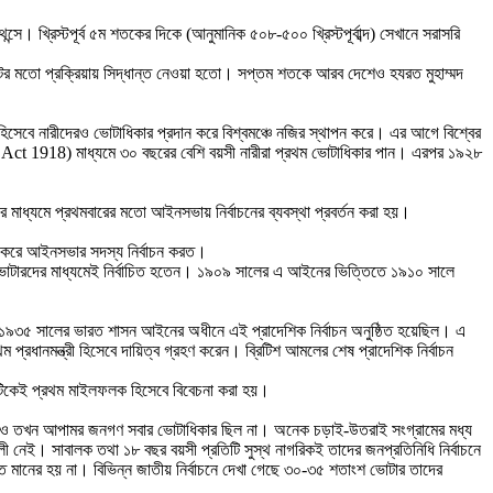
সে। খ্রিস্টপূর্ব ৫ম শতকের দিকে (আনুমানিক ৫০৮-৫০০ খ্রিস্টপূর্বাব্দ) সেখানে সরাসরি
ভোটের মতো প্রক্রিয়ায় সিদ্ধান্ত নেওয়া হতো। সপ্তম শতকে আরব দেশেও হযরত মুহাম্মদ
 হিসেবে নারীদেরও ভোটাধিকার প্রদান করে বিশ্বমঞ্চে নজির স্থাপন করে। এর আগে বিশ্বের
e Act 1918) মাধ্যমে ৩০ বছরের বেশি বয়সী নারীরা প্রথম ভোটাধিকার পান। এরপর ১৯২৮
)-এর মাধ্যমে প্রথমবারের মতো আইনসভায় নির্বাচনের ব্যবস্থা প্রবর্তন করা হয়।
গঠন করে আইনসভার সদস্য নির্বাচন করত।
ম ভোটারদের মাধ্যমেই নির্বাচিত হতেন। ১৯০৯ সালের এ আইনের ভিত্তিতে ১৯১০ সালে
 সালে। ১৯৩৫ সালের ভারত শাসন আইনের অধীনে এই প্রাদেশিক নির্বাচন অনুষ্ঠিত হয়েছিল। এ
রধানমন্ত্রী হিসেবে দায়িত্ব গ্রহণ করেন। ব্রিটিশ আমলের শেষ প্রাদেশিক নির্বাচন
চনটিকেই প্রথম মাইলফলক হিসেবে বিবেচনা করা হয়।
ুরু হলেও তখন আপামর জনগণ সবার ভোটাধিকার ছিল না। অনেক চড়াই-উতরাই সংগ্রামের মধ্য
লী নেই। সাবালক তথা ১৮ বছর বয়সী প্রতিটি সুস্থ নাগরিকই তাদের জনপ্রতিনিধি নির্বাচনে
ত মানের হয় না। বিভিন্ন জাতীয় নির্বাচনে দেখা গেছে ৩০-৩৫ শতাংশ ভোটার তাদের