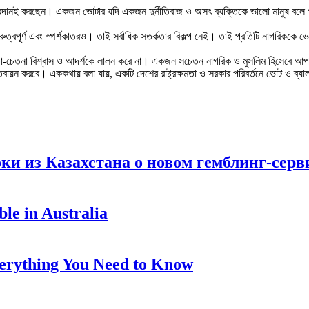
য প্রদানই করছেন। একজন ভোটার যদি একজন দুর্নীতিবাজ ও অসৎ ব্যক্তিকে ভালো মানুষ বলে প
ত্বপূর্ণ এবং স্পর্শকাতরও। তাই সর্বাধিক সতর্কতার বিকল্প নেই। তাই প্রতিটি নাগরিককে ভোট দ
ন্তা-চেতনা বিশ্বাস ও আদর্শকে লালন করে না। একজন সচেতন নাগরিক ও মুসলিম হিসেবে আপনা
য়ন করবে। এককথায় বলা যায়, একটি দেশের রাষ্ট্রক্ষমতা ও সরকার পরিবর্তনে ভোট ও ব্যালট এ
ки из Казахстана о новом гемблинг-серв
le in Australia
Everything You Need to Know