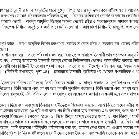
 প্রতিদ্বন্দ্বী রাজা বা সম্রাটের সাথে যুদ্ধে লিপ্ত হয়ে রাজ্য দখল করে রাষ্ট্রক্ষমতায় আর
ণের ভোটেই রাষ্ট্রক্ষমতার পরিবর্তন হচ্ছে। বিশ্বের অধিকাংশ দেশেই জনগণের ভোটের মাধ্যম
ছেন পরোক্ষ ভোটে। অবশ্য আধুনিক বিশ্বের অনেক দেশেই রাষ্ট্র ও সরকারপ্রধান সাধারণ জনগণে
ও নিরপেক্ষ নির্বাচন অনুষ্ঠানের অতীত রেকর্ড ভালো না। অধিকাংশ নির্বাচনই কারচুপি, জ
বপূর্ণ কাজ। কারণ আধুনিক বিশ্বে জনগণের ভোটের মাধ্যমে রাষ্ট্র ও সরকারে বড় ধরনের পরিবর্তন
েছেন।
তাব পাস করা হয়। তাতে পরিষ্কার বলা হয়, ‘যেহেতু জামায়াতে ইসলামী তার গঠনতন্ত্র অনুযা
বাচনের পথ, যেহেতু জামায়াতে ইসলামী অবশ্য দেশের নির্বাচনসমূহ থেকেও অসম্পর্কিত থাকতে
ইসলামী তার নির্বাচনী ইশতেহার প্রকাশ করে। তাতে তার এ উদ্দেশ্য বর্ণনা করা হয়, ‘এমন 
’ (নির্বাচনী ইশতেহার, পৃষ্ঠা ১৪)। জামায়াতে ইসলামী প্রতিষ্ঠার পর থেকেই গণতান্ত্রিক ও 
লামের দৃষ্টিতে ভোট হচ্ছে তিনটি বিষয়ের সমষ্টি। ১. সাক্ষ্য প্রদান, ২. সুপারিশ ও ৩. প্র
্ষ্য দিচ্ছেন। তিনি ভালো এবং যোগ্য বলে আপনি সুপারিশ করছেন। তিনি ভালো এবং যোগ্য বল
লেন বাস্তবেই যদি তিনি ভালো এবং যোগ্য হন এক্ষেত্রে আপনার সাক্ষ্যটা হবে সত্য সাক্ষ্য,
 হেলান দিয়ে বসা অবস্থায় তিনবার সাহাবীদেরকে জিজ্ঞাসা করলেন, আমি কি তোমাদের কবীরা গ
িতা-মাতার অবাধ্যতা (এ দুটি কথা বলার পর তিনি সোজা হয়ে বসলেন) এবং বললেন, শুনে নাও! ম
লে আখ্যা দিয়েছেন। সেগুলো হচ্ছে- ১. নিজে মিথ্যা সাক্ষ্য দেওয়ার গুনাহ, ২. যার বিরুদ্ধে সাক্
্ষীর মাধ্যমে তাকে এর অধিকারী করে তুলছে এবং এভাবে তাকে করছে জাহান্নামী। ৪. মিথ্যা স
মী বলেন, ‘যদি ভারতের পরিস্থিতি পর্যালোচনা করা হয়, তাহলে দেখা যাবে যে, এখানে সরকার গ
িতিতে) গণতান্ত্রিক রাষ্ট্রগুলোয় ভোট দেয়া কেবল বৈধ নয়; বরং ওয়াজিব থেকে কম বলা যাবে 