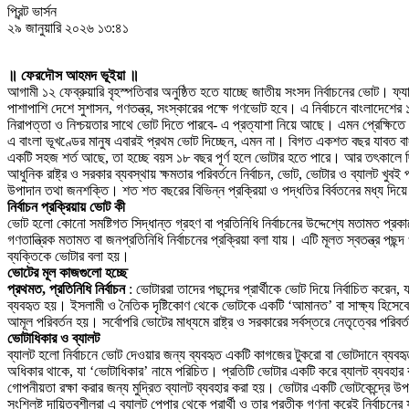
প্রিন্ট ভার্সন
২৯ জানুয়ারি ২০২৬ ১৩:৪১
॥ ফেরদৌস আহমদ ভূইয়া ॥
আগামী ১২ ফেব্রুয়ারি বৃহস্পতিবার অনুষ্ঠিত হতে যাচ্ছে জাতীয় সংসদ নির্বাচনের ভোট। ফ্য
পাশাপাশি দেশে সুশাসন, গণতন্ত্র, সংস্কারের পক্ষে গণভোট হবে। এ নির্বাচনে বাংলাদে
নিরাপত্তা ও নিশ্চয়তার সাথে ভোট দিতে পারবে- এ প্রত্যাশা নিয়ে আছে। এমন প্রেক্ষিত
এ বাংলা ভূখণ্ডের মানুষ এবারই প্রথম ভোট দিচ্ছেন, এমন না। বিগত একশত বছর যাবত ব
একটি সহজ শর্ত আছে, তা হচ্ছে বয়স ১৮ বছর পূর্ণ হলে ভোটার হতে পারে। আর তৎকালে ছ
আধুনিক রাষ্ট্র ও সরকার ব্যবস্থায় ক্ষমতার পরিবর্তনে নির্বাচন, ভোট, ভোটার ও ব্যালট খুব
উপাদান তথা জনশক্তি। শত শত বছরের বিভিন্ন প্রক্রিয়া ও পদ্ধতির বির্বতনের মধ্য দিয়
নির্বাচন প্রক্রিয়ায় ভোট কী
ভোট হলো কোনো সমষ্টিগত সিদ্ধান্ত গ্রহণ বা প্রতিনিধি নির্বাচনের উদ্দেশ্যে মতামত প্রকা
গণতান্ত্রিক মতামত বা জনপ্রতিনিধি নির্বাচনের প্রক্রিয়া বলা যায়। এটি মূলত স্বতন্ত্র পছন
ব্যক্তিকে ভোটার বলা হয়।
ভোটের মূল কাজগুলো হচ্ছে
প্রথমত, প্রতিনিধি নির্বাচন
: ভোটাররা তাদের পছন্দের প্রার্থীকে ভোট দিয়ে নির্বাচিত করেন,
ব্যবহৃত হয়। ইসলামী ও নৈতিক দৃষ্টিকোণ থেকে ভোটকে একটি ‘আমানত’ বা সাক্ষ্য হিসেবে বি
আমূল পরিবর্তন হয়। সর্বোপরি ভোটের মাধ্যমে রাষ্ট্র ও সরকারের সর্বস্তরে নেতৃত্বের পর
ভোটাধিকার ও ব্যালট
ব্যালট হলো নির্বাচনে ভোট দেওয়ার জন্য ব্যবহৃত একটি কাগজের টুকরো বা ভোটদানে ব্যবহ
অধিকার থাকে, যা ‘ভোটাধিকার’ নামে পরিচিত। প্রতিটি ভোটার একটি করে ব্যালট ব্যবহার 
গোপনীয়তা রক্ষা করার জন্য মুদ্রিত ব্যালট ব্যবহার করা হয়। ভোটার একটি ভোটকেন্দ্রে উপ
সংশ্লিষ্ট দায়িত্বশীলরা এ ব্যালট পেপার থেকে প্রার্থী ও তার প্রতীক গণনা করেই নির্বা