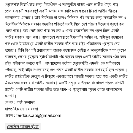
প্রেক্ষাপটে বিরোধিতার জন্য বিরোধীদল এ সংস্কৃতির বাইরে এসে জাতীয় ঐক্য গড়ে
তোলার একটি গুরুত্বপূর্ণ একটি অগ্রসর ও ব্যতিক্রম ধরনের চিন্তা জাতীয় জীবনে
আলোচনায় এসেছে। তাই দীর্ঘসময় না হলেও মিনিমাম পাঁচ বছরের জন্য ক্ষমতাসীন দল ও
বিরোধীদলভিত্তিক সরকার পদ্ধতির পরিবর্তে সবাই মিলে দেশ গঠনের উদ্যোগ গ্রহণ করা
যেতে পারে। আর সেটা হতে পারে সব মত ও পথের রাজনৈতিক দল গ্রুপ মিলে একটি
জাতীয় সরকার গঠন করা। বাংলাদেশ জামায়াতে ইসলামীর আমীর ডা. শফিকুর রহমানের
পক্ষ থেকে ইতোমধ্যে একটি জাতীয় সরকার গঠন করে রাষ্ট্র পরিচালনার প্রস্তাব দেয়া
হয়েছে। তিনি বিএনপি চেয়ারম্যান তারেক রহমানসহ দেশীয় ও আন্তর্জাতিক গণমাধ্যমেও
বলেছেন, দেশের বৃহত্তর স্বার্থে আগামী পাঁচ বছরের জন্য একটি জাতীয় সরকার গঠন করে
রাষ্ট্র পরিচালনা করতে পারি। বাংলাদেশের বর্তমান প্রেক্ষাপটটা এমনই এক সন্ধিক্ষণে
পৌঁছেছে, তাই রাষ্ট্র সংস্কারসহ দেশ গঠনে একটি জাতীয় সরকার অপরিহার্য হয়ে পড়েছে।
জাতীয় রাজনৈতিক নেতৃবৃন্দ এ চিন্তায় একমত হলে আগামী সরকার হতে পারে একটি জাতীয়
ঐকমত্যের সরকার বা জাতীয় সরকার। একটি সমৃদ্ধ ও উন্নত বাংলাদেশ গড়তে আগামী
মাসেই একটি জাতীয় সরকার গঠিত হতে পারে- এ প্রত্যাশায় প্রহর গুনছে বাংলাদেশের
জনগণ।
লেখক : বার্তা সম্পাদক
সাপ্তাহিক সোনার বাংলা
মেইল : ferdous.ab@gmail.com
ফেরদৌস আহমদ ভূইয়া