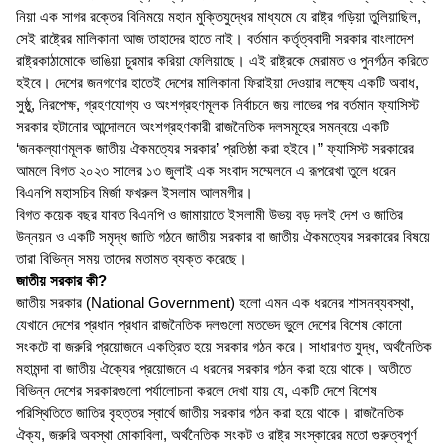
নিয়া এক সাগর রক্তের বিনিময়ে মহান মুক্তিযুদ্ধের মাধ্যমে যে রাষ্ট্র গড়িয়া তুলিয়াছিল,
সেই রাষ্ট্রের মালিকানা আজ তাহাদের হাতে নাই। বর্তমান কর্তৃত্ববাদী সরকার বাংলাদেশ
রাষ্ট্রকাঠামোকে ভাঙিয়া চুরমার করিয়া ফেলিয়াছে। এই রাষ্ট্রকে মেরামত ও পুনর্গঠন করিতে
হইবে। দেশের জনগণের হাতেই দেশের মালিকানা ফিরাইয়া দেওয়ার লক্ষ্যে একটি অবাধ,
সুষ্ঠু, নিরপেক্ষ, গ্রহণযোগ্য ও অংশগ্রহণমূলক নির্বাচনে জয় লাভের পর বর্তমান ফ্যাসিস্ট
সরকার হটানোর আন্দোলনে অংশগ্রহণকারী রাজনৈতিক দলসমূহের সমন্বয়ে একটি
‘জনকল্যাণমূলক জাতীয় ঐকমত্যের সরকার’ প্রতিষ্ঠা করা হইবে।” ফ্যাসিস্ট সরকারের
আমলে বিগত ২০২৩ সালের ১৩ জুলাই এক সংবাদ সম্মেলনে এ রূপরেখা তুলে ধরেন
বিএনপি মহাসচিব মির্জা ফখরুল ইসলাম আলমগীর।
বিগত কয়েক বছর যাবত বিএনপি ও জামায়াতে ইসলামী উভয় বড় দলই দেশ ও জাতির
উন্নয়ন ও একটি সমৃদ্ধ জাতি গঠনে জাতীয় সরকার বা জাতীয় ঐকমত্যের সরকারের বিষয়ে
তারা বিভিন্ন সময় তাদের মতামত ব্যক্ত করেছে।
জাতীয় সরকার কী?
জাতীয় সরকার (National Government) হলো এমন এক ধরনের শাসনব্যবস্থা,
যেখানে দেশের প্রধান প্রধান রাজনৈতিক দলগুলো মতভেদ ভুলে দেশের বিশেষ কোনো
সংকটে বা জরুরি প্রয়োজনে একত্রিত হয়ে সরকার গঠন করে। সাধারণত যুদ্ধ, অর্থনৈতিক
মহামন্দা বা জাতীয় ঐক্যের প্রয়োজনে এ ধরনের সরকার গঠন করা হয়ে থাকে। অতীতে
বিভিন্ন দেশের সরকারগুলো পর্যালোচনা করলে দেখা যায় যে, একটি দেশে বিশেষ
পরিস্থিতিতে জাতির বৃহত্তর স্বার্থে জাতীয় সরকার গঠন করা হয়ে থাকে। রাজনৈতিক
ঐক্য, জরুরি অবস্থা মোকাবিলা, অর্থনৈতিক সংকট ও রাষ্ট্র সংস্কারের মতো গুরুত্বপূর্ণ