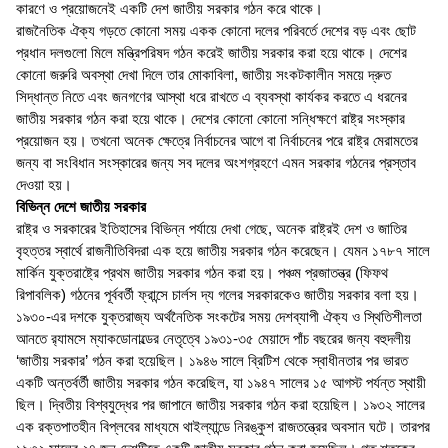
কারণে ও প্রয়োজনেই একটি দেশ জাতীয় সরকার গঠন করে থাকে।
রাজনৈতিক ঐক্য গড়তে কোনো সময় একক কোনো দলের পরিবর্তে দেশের বড় এবং ছোট
প্রধান দলগুলো মিলে মন্ত্রিপরিষদ গঠন করেই জাতীয় সরকার করা হয়ে থাকে। দেশের
কোনো জরুরি অবস্থা দেখা দিলে তার মোকাবিলা, জাতীয় সংকটকালীন সময়ে দ্রুত
সিদ্ধান্ত নিতে এবং জনগণের আস্থা ধরে রাখতে এ ব্যবস্থা কার্যকর করতে এ ধরনের
জাতীয় সরকার গঠন করা হয়ে থাকে। দেশের কোনো কোনো সন্ধিক্ষণে রাষ্ট্র সংস্কার
প্রয়োজন হয়। তখনো অনেক ক্ষেত্রে নির্বাচনের আগে বা নির্বাচনের পরে রাষ্ট্র মেরামতের
জন্য বা সংবিধান সংস্কারের জন্য সব দলের অংশগ্রহণে এমন সরকার গঠনের প্রস্তাব
দেওয়া হয়।
বিভিন্ন দেশে জাতীয় সরকার
রাষ্ট্র ও সরকারের ইতিহাসের বিভিন্ন পর্যায়ে দেখা গেছে, অনেক রাষ্ট্রই দেশ ও জাতির
বৃহত্তর স্বার্থে রাজনীতিবিদরা এক হয়ে জাতীয় সরকার গঠন করেছেন। যেমন ১৭৮৭ সালে
মার্কিন যুক্তরাষ্ট্রে প্রথম জাতীয় সরকার গঠন করা হয়। পঞ্চম প্রজাতন্ত্র (ফিফথ
রিপাবলিক) গঠনের পূর্ববর্তী ফ্রান্সে চার্লস দ্য গলের সরকারকেও জাতীয় সরকার বলা হয়।
১৯৩০-এর দশকে যুক্তরাজ্য অর্থনৈতিক সংকটের সময় দেশব্যাপী ঐক্য ও স্থিতিশীলতা
আনতে র‌্যামসে ম্যাকডোনাল্ডের নেতৃত্বে ১৯৩১-৩৫ মেয়াদে পাঁচ বছরের জন্য বহুদলীয়
‘জাতীয় সরকার’ গঠন করা হয়েছিল। ১৯৪৬ সালে ব্রিটিশ থেকে স্বাধীনতার পর ভারত
একটি অন্তর্বর্তী জাতীয় সরকার গঠন করেছিল, যা ১৯৪৭ সালের ১৫ আগস্ট পর্যন্ত স্থায়ী
ছিল। দ্বিতীয় বিশ্বযুদ্ধের পর জাপানে জাতীয় সরকার গঠন করা হয়েছিল। ১৯৩২ সালের
এক রক্তপাতহীন বিপ্লবের মাধ্যমে থাইল্যান্ডে নিরঙ্কুশ রাজতন্ত্রের অবসান ঘটে। তারপর