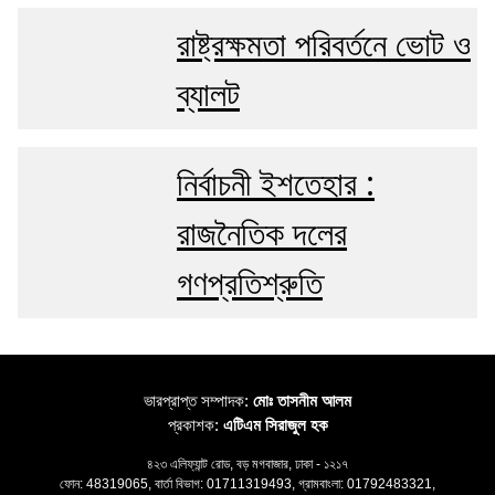
রাষ্ট্রক্ষমতা পরিবর্তনে ভোট ও
ব্যালট
নির্বাচনী ইশতেহার :
রাজনৈতিক দলের
গণপ্রতিশ্রুতি
ভারপ্রাপ্ত সম্পাদক:
মোঃ তাসনীম আলম
প্রকাশক:
এটিএম সিরাজুল হক
৪২৩ এলিফ্যান্ট রোড, বড় মগবাজার, ঢাকা - ১২১৭
ফোন: 48319065, বার্তা বিভাগ: 01711319493, গ্রামবাংলা: 01792483321,