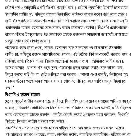
ভোটের পর ঐকমত্যের সরকার গঠনে রাজি বাংলাদেশের ইসলামপন্থী দল’ এ শিরোনামে
রয়টার্স গত ২ জানুয়ারি একটি রিপোট প্রকাশ করে। রয়টার্স প্রকাশিত রিপোর্টে জামায়াতে
ইসলামীর আমীর ডা. শফিকুর রহমান উল্লেখিত অভিমত ব্যক্ত করেন বলে জানা গেছে।
রয়টার্সের প্রতিবেদন প্রকাশের পরদিন বিএনপি চেয়ারপারসনের গুলশানের কার্যালয়ে দলটির
চেয়ারম্যান তারেক রহমানের সঙ্গে সাক্ষাৎ করেন জামায়াত নেতারা। বিএনপি চেয়ারপারসন
খালেদা জিয়ার ইন্তেকালের পর শোকাহত তারেক রহমানকে সমবেদনা জানাতেই জামায়াত
নেতৃবৃন্দ তার সাথে সাক্ষাৎ করেন।
পত্রিকার খবরে জানা গেছে, তারেক রহমানের সঙ্গে সাক্ষাতের পর জামায়াতে ইসলামীর
আমীর ডা. শফিকুর রহমান সাংবাদিকদের জানান, ওই বৈঠকে নির্বাচন-পরবর্তী সরকার গঠন ও
ভবিষ্যৎ রাজনৈতিক সমন্বয় নিয়েও আলোচনা করেছেন তারা। জামায়াত আমীর বলেন,
‘আমরা বলেছি, আগামী পাঁচ বছর সুন্দর পরিবেশের জন্য আমরা সবাই মিলে ভালো কিছু
চিন্তা করতে পারি কি না, সেটাও চিন্তা করা দরকার। আমরা এ-ও বলেছি, নির্বাচনের পরে
সরকার গঠনের আগে আমরা আবার বসব। খোলামনে চিন্তা করে জাতির জন্য সিদ্ধান্ত
নেব।’
বিএনপি ও তারেক রহমান
দেশের স্বার্থে জাতীয় সরকার গঠনের বিষয়ে বিএনপিও বেশ কয়েকবার তাদের অভিমত ব্যক্ত
করেছে। বিএনপি ভোটে জিতলে মিলেমিশে দেশ পরিচালনা করবে বলে আগেই জানিয়েছিলেন
দলের চেয়ারম্যান তারেক রহমান। দলটির জ্যেষ্ঠ নেতারাও অনেক সময় বলেছেন, বিএনপি
নির্বাচনে জিতলে জাতীয় সরকার গঠন করবে।
বিএনপির ৩১ দফা সংস্কার প্রস্তাবের রাষ্ট্রকাঠামো মেরামতের রূপরেখায়ও বলা হয়েছে,
“বাংলাদেশের জনগণ গণতন্ত্র, সাম্য, মানবিক মর্যাদা, সামাজিক ন্যায়বিচার প্রতিষ্ঠার স্বপ্ন