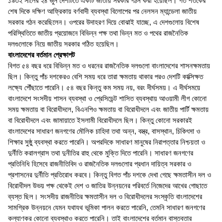
১৯৩২ সালের ২৪ জুন দেশটিতে একটি জাতীয় সরকার গঠন করা হয়েছিল। গত শতকের
শেষ দিকে দক্ষিণ আফ্রিকায় বর্ণবাদী ব্যবস্থা বিলোপের পর নেলসন ম্যান্ডেলা জাতীয়
সরকার গঠন করেছিলেন। ওপরের উদাহরণ দিয়ে বোঝাই যাচ্ছে, এ দেশগুলোয় বিশেষ
পরিস্থিতিতে জাতীয় প্রয়োজনে বিভিন্ন পক্ষ তথা ভিন্ন মত ও পথের রাজনৈতিক
দলগুলোকে নিয়ে জাতীয় সরকার গঠিত হয়েছিল।
বাংলাদেশের বর্তমান প্রেক্ষাপট
বিগত ৫৪ বছর ধরে বিভিন্ন মত ও ধরনের রাজনৈতিক দলগুলো বাংলাদেশের শাসনক্ষমতায়
ছিল। কিন্তু পাঁচ দশকেরও বেশি সময় ধরে তারা ক্ষমতায় থাকার পরও দেশটি কাক্সিক্ষত
লক্ষ্যে পৌঁছাতে পারেনি। ৫৪ বছর কিন্তু কম সময় নয়, বরং দীর্ঘসময়। এ দীর্ঘসময়ে
বাংলাদেশে সংসদীয় শাসন ব্যবস্থা ও প্রেসিডেন্ট শাসিত ব্যবস্থায় আওয়ামী লীগ কোনো
সময় ক্ষমতায় বা বিরোধীদলে, বিএনপিও ক্ষমতায় বা বিরোধীদলে এবং জাতীয় পার্টি ক্ষমতায়
বা বিরোধীদলে এবং জামায়াতে ইসলামী বিরোধীদলে ছিল। কিন্তু কোনো সরকারই
বাংলাদেশের সাধারণ জনগণের মৌলিক চাহিদা তথা অন্ন, বস্ত্র, বাসস্থান, চিকিৎসা ও
শিক্ষার সুষ্ঠু ব্যবস্থা করতে পারেনি। অপরদিকে সাধারণ মানুষের নিরাপত্তার নিশ্চয়তা ও
দুর্নীতি করালগ্রাস তথা দুনীতির রাহু থেকে মুক্তি দিতে পারেনি। সাধারণ জনগণের
প্রতিনিধি হিসেবে রাজনীতিবিদ ও রাজনৈতিক দলগুলোর প্রধান দায়িত্ব সরকার ও
প্রশাসনের দুর্নীতি প্রতিরোধ করবে। কিন্তু বিগত পাঁচ দশকে দেখা গেছে ক্ষমতাসীন দল ও
বিরোধীদল উভয় পক্ষ থেকেই দেশ ও জাতির উন্নয়নের পরিবর্তে নিজেদের আখের গোছাতে
ব্যস্ত ছিল। সংসদীয় রাজনীতির ক্ষমতাসীন দল ও বিরোধীদলের সংস্কৃতি বাংলাদেশের
সামগ্রিক উন্নয়নে যেমন যথাযথ ভূমিকা পালন করতে পারেনি, তেমনি সাধারণ জনগণের
কল্যাণকর কোনো ব্যবস্থাও করতে পারেনি। তাই বাংলাদেশের বর্তমান বাস্তবতার