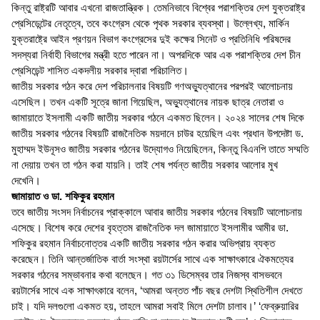
কিন্তু রাষ্ট্রটি আবার এখনো রাজতান্ত্রিক। তেমনিভাবে বিশ্বের পরাশক্তির দেশ যুক্তরাষ্ট্র
প্রেসিডেন্টের নেতৃত্বে, তবে কংগ্রেস থেকে পৃথক সরকার ব্যবস্থা। উল্লেখ্য, মার্কিন
যুক্তরাষ্ট্রে আইন প্রণয়ন বিভাগ কংগ্রেসের দুই কক্ষের সিনেট ও প্রতিনিধি পরিষদের
সদস্যরা নির্বাহী বিভাগের মন্ত্রী হতে পারেন না। অপরদিকে আর এক পরাশক্তির দেশ চীন
প্রেসিডেন্ট শাসিত একদলীয় সরকার দ্বারা পরিচালিত।
জাতীয় সরকার গঠন করে দেশ পরিচালনার বিষয়টি গণঅভ্যুত্থানের পরপরই আলোচনায়
এসেছিল। তখন একটি সূত্রে জানা গিয়েছিল, অভ্যুত্থানের নায়ক ছাত্র নেতারা ও
জামায়াতে ইসলামী একটি জাতীয় সরকার গঠনে একমত ছিলেন। ২০২৪ সালের শেষ দিকে
জাতীয় সরকার গঠনের বিষয়টি রাজনৈতিক ময়দানে চাউর হয়েছিল এবং প্রধান উপদেষ্টা ড.
মুহাম্মদ ইউনূসও জাতীয় সরকার গঠনের উদ্যোগও নিয়েছিলেন, কিন্তু বিএনপি তাতে সম্মতি
না দেয়ায় তখন তা গঠন করা যায়নি। তাই শেষ পর্যন্ত জাতীয় সরকার আলোর মুখ
দেখেনি।
জামায়াত ও ডা. শফিকুর রহমান
তবে জাতীয় সংসদ নির্বাচনের প্রাক্কালে আবার জাতীয় সরকার গঠনের বিষয়টি আলোচনায়
এসেছে। বিশেষ করে দেশের বৃহত্তম রাজনৈতিক দল জামায়াতে ইসলামীর আমীর ডা.
শফিকুর রহমান নির্বাচনোত্তর একটি জাতীয় সরকার গঠন করার অভিপ্রায় ব্যক্ত
করেছেন। তিনি আন্তর্জাতিক বার্তা সংস্থা রয়টার্সের সাথে এক সাক্ষাৎকারে ঐকমত্যের
সরকার গঠনের সম্ভাবনার কথা বলেছেন। গত ৩১ ডিসেম্বর তার নিজস্ব বাসভবনে
রয়টার্সের সাথে এক সাক্ষাৎকারে বলেন, ‘আমরা অন্তত পাঁচ বছর দেশটা স্থিতিশীল দেখতে
চাই। যদি দলগুলো একমত হয়, তাহলে আমরা সবাই মিলে দেশটা চালাব।’ ‘ফেব্রুয়ারির