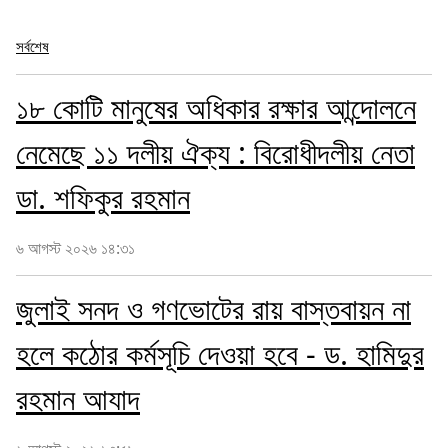
সর্বশেষ
১৮ কোটি মানুষের অধিকার রক্ষার আন্দোলনে
নেমেছে ১১ দলীয় ঐক্য : বিরোধীদলীয় নেতা
ডা. শফিকুর রহমান
৬ আগস্ট ২০২৬ ১৪:৩১
জুলাই সনদ ও গণভোটের রায় বাস্তবায়ন না
হলে কঠোর কর্মসূচি দেওয়া হবে - ড. হামিদুর
রহমান আযাদ