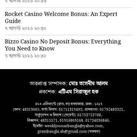
৭ আগস্ট ২০২৬ ২০:৪৩
Rocket Casino Welcome Bonus: An Expert
Guide
৭ আগস্ট ২০২৬ ২০:৪০
Bizzo Casino No Deposit Bonus: Everything
You Need to Know
৭ আগস্ট ২০২৬ ২০:৪০
ভারপ্রাপ্ত সম্পাদক:
মোঃ তাসনীম আলম
প্রকাশক:
এটিএম সিরাজুল হক
৪২৩ এলিফ্যান্ট রোড, বড় মগবাজার, ঢাকা - ১২১৭
ফোন: 48319065, বার্তা বিভাগ: 01711319493, গ্রামবাংলা: 01792483321,
সার্কুলেশন ও বিকাশ (পেমেন্ট): 01753753708,
বিজ্ঞাপন: 48315571, 01916869168, 01734036846,
ইমেইল: weeklysonarbangla@yahoo.com,
grambangla.sb@gmail.com (মফস্বল)