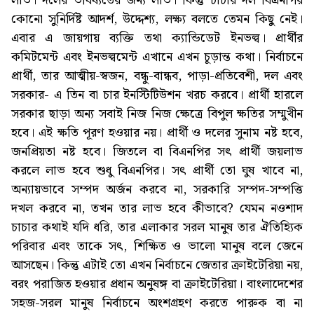
লাভ। দলের ভবিষ্যতের জন্য লাভ। কিন্তু চাচার দল বিএনপির
কোনো সুনির্দিষ্ট আদর্শ, উদ্দেশ্য, লক্ষ্য বলতে তেমন কিছু নেই।
এবার এ জায়গায় ব্যক্তি তথা ক্যান্ডিডেট ইনভল্ব। প্রার্থীর
কমিটমেন্ট এবং ইনভল্বমেন্ট এখানে এখন চূড়ান্ত কথা। নির্বাচনে
প্রার্থী, তার আত্মীয়-স্বজন, বন্ধু-বান্ধব, পাড়া-প্রতিবেশী, দল এবং
সরকার- এ তিন বা চার ইনস্টিটিউশন খরচ করবে। প্রার্থী হারলে
সরকার ছাড়া অন্য সবাই নিজ নিজ ক্ষেত্রে বিপুল ক্ষতির সম্মুখীন
হবে। এই ক্ষতি পূরণ হওয়ার নয়। প্রার্থী ও দলের সুনাম নষ্ট হবে,
জনপ্রিয়তা নষ্ট হবে। জিতলে বা বিএনপির সৎ প্রার্থী জয়লাভ
করলে লাভ হবে শুধু বিএনপির। সৎ প্রার্থী তো ঘুষ খাবে না,
অন্যায়ভাবে সম্পদ অর্জন করবে না, সরকারি সম্পদ-সম্পত্তি
দখল করবে না, তখন তার লাভ হবে কীভাবে? যেমন নওশাদ
চাচার কথাই যদি ধরি, তার এলাকার সরল মানুষ তার ঐতিহ্যিক
পরিবার এবং তাকে সৎ, শিক্ষিত ও ভালো মানুষ বলে জেনে
আসছেন। কিন্তু এটাই তো এখন নির্বাচনে জেতার ক্রাইটেরিয়া নয়,
বরং পরাজিত হওয়ার প্রধান অনুষঙ্গ বা ক্রাইটেরিয়া। বাংলাদেশের
সহজ-সরল মানুষ নির্বাচনে অংশগ্রহণ করতে পারুক বা না