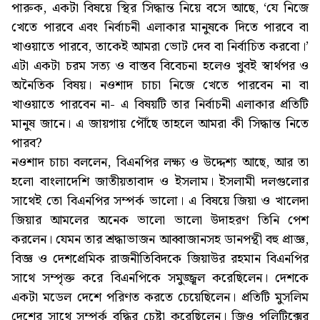
পারুক, একটা বিষয়ে স্থির সিদ্ধান্ত নিয়ে বসে আছে, ‘যে নিজে
খেতে পারবে এবং নির্বাচনী এলাকার মানুষকে দিতে পারবে বা
খাওয়াতে পারবে, তাকেই আমরা ভোট দেব বা নির্বাচিত করবো।’
এটা একটা চরম সত্য ও বাস্তব বিবেচনা হলেও খুবই স্বার্থপর ও
অনৈতিক বিষয়। নওশাদ চাচা নিজে খেতে পারবেন না বা
খাওয়াতে পারবেন না- এ বিষয়টি তার নির্বাচনী এলাকার প্রতিটি
মানুষ জানে। এ জায়গায় পৌঁছে তাহলে আমরা কী সিদ্ধান্ত নিতে
পারব?
নওশাদ চাচা বললেন, বিএনপির লক্ষ্য ও উদ্দেশ্য আছে, আর তা
হলো বাংলাদেশি জাতীয়তাবাদ ও ইসলাম। ইসলামী দলগুলোর
সাথেই তো বিএনপির সম্পর্ক ভালো। এ বিষয়ে জিয়া ও খালেদা
জিয়ার আমলের অনেক ভালো ভালো উদাহরণ তিনি পেশ
করলেন। যেমন তার শ্রদ্ধাভাজন আব্বাজানসহ ডানপন্থী বহু প্রাজ্ঞ,
বিজ্ঞ ও দেশপ্রেমিক রাজনীতিবিদকে জিয়াউর রহমান বিএনপির
সাথে সম্পৃক্ত করে বিএনপিকে সমুজ্জ্বল করেছিলেন। দেশকে
একটা মডেল দেশে পরিণত করতে চেয়েছিলেন। প্রতিটি মুসলিম
দেশের সাথে সম্পর্ক বৃদ্ধির চেষ্টা করেছিলেন। জিও পলিটিক্সের