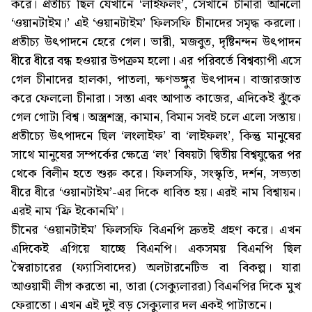
করে। প্রতীচ্য ছিল যেখানে ‘লাইফলং’, সেখানে চীনারা আনলো
‘ওয়ানটাইম।’ এই ‘ওয়ানটাইম’ ফিলসফি চীনাদের সমৃদ্ধ করলো।
প্রতীচ্য উৎপাদনে হেরে গেল। ভারী, মজবুত, দৃষ্টিনন্দন উৎপাদন
ধীরে ধীরে বন্ধ হওয়ার উপক্রম হলো। এর পরিবর্তে বিশ্বব্যাপী এসে
গেল চীনাদের হালকা, পাতলা, ক্ষণভঙ্গুর উৎপাদন। বাজারজাত
করে ফেললো চীনারা। সস্তা এবং আপাত কাজের, এদিকেই ঝুঁকে
গেল গোটা বিশ্ব। অস্ত্রশস্ত্র, কামান, বিমান সবই চলে এলো সস্তায়।
প্রতীচ্যে উৎপাদনে ছিল ‘লংলাইফ’ বা ‘লাইফলং’, কিন্তু মানুষের
সাথে মানুষের সম্পর্কের ক্ষেত্রে ‘লং’ বিষয়টা দ্বিতীয় বিশ্বযুদ্ধের পর
থেকে বিলীন হতে শুরু করে। ফিলসফি, সংস্কৃতি, দর্শন, সভ্যতা
ধীরে ধীরে ‘ওয়ানটাইম’-এর দিকে ধাবিত হয়। এরই নাম বিশ্বায়ন।
এরই নাম ‘ফ্রি ইকোনমি’।
চীনের ‘ওয়ানটাইম’ ফিলসফি বিএনপি দ্রুতই গ্রহণ করে। এখন
এদিকেই এগিয়ে যাচ্ছে বিএনপি। একসময় বিএনপি ছিল
স্বৈরাচারের (ফ্যাসিবাদের) অলটারনেটিভ বা বিকল্প। যারা
আওয়ামী লীগ করতো না, তারা (সেক্যুলাররা) বিএনপির দিকে মুখ
ফেরাতো। এখন এই দুই বড় সেক্যুলার দল একই পাটাতনে।