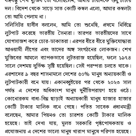
বঙ্গবন্ধু শেখ মুজিব তো বলেছিলেন, আমার চারদিকে শুধু চাটার
দল। বিদেশ থেকে সাড়ে সাত কোটি কম্বল এলো, আমার কম্বলটা
তো আমি পেলাম না।
সলিসিটর হাবীব বললেন, আমি তো শুনেছি, প্রথমে নির্বিঘ্নে
লুটপাট করেছে ভারতীয় সৈন্যরা। তারপর ভারতীয়দের সাথে
যোগসাজশ করে চোর-ডাকাতরা। এরপর ধীরে ধীরে মুক্তিযোদ্ধারা
আওয়ামী লীগের এবং তাদের অঙ্গ সংগঠনের লোকজন। শেখ
মুজিবের আমলে ব্যাপকভাবে লুটতরাজ হয়েছিল, ফলে ১৯৭৪
সালে দেশময় দুর্ভিক্ষ সৃষ্টি হয়েছিল। সেই পরম্পরা চলতে থাকে।
এরশাদের ৯ বছর শাসনামলে দেশের ৫০% মানুষ অন্যায়কারী ও
লুটপাটকারী বনে যায়। একানব্বুইয়ের পর থেকে ২০২৩ সাল
পর্যন্ত এ দেশের অধিকাংশ মানুষ দুর্নীতিপরায়ণ হয়ে ওঠে।
কোনোরকম বাধা-বিঘ্ন ছাড়াই অন্যায়কারী মানুষ হাজার হাজার
কোটি টাকার মালিক বনে গেছে। পতিত সাবেক প্রধানমন্ত্রী
বলেছেন, আমার পিয়নও তো চারশত কোটি টাকার মালিক
হয়েছে। তাই দেখা যায়, মূলত সরকারি পৃষ্ঠপোষকতায় ও
প্রযোজনায় এ দেশের ভালো মানুষ খারাপ মানুষে পরিণত হয়েছে।