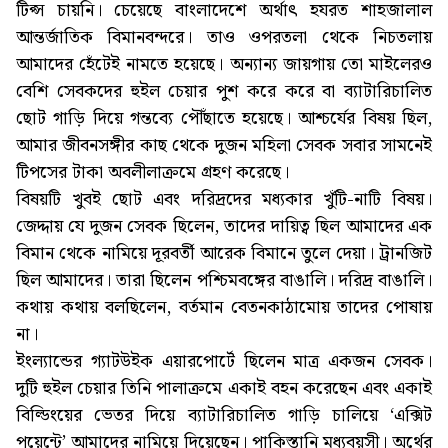
টিপ্স চায়নি। চেয়েছে বাংলাদেশে অর্থাৎ হযরত শাহজালাল
আন্তর্জাতিক বিমানবন্দরে। তাও ওপরতলা থেকে নিচতলায়
আমাদের হেঁটেই নামতে হয়েছে। অন্যান্য জায়গায় তো মাইলেরও
বেশি সেবকদের হুইল চেয়ার পুশ করে করে বা ব্যাটারিচালিত
ছোট গাড়ি দিয়ে গন্তব্যে পৌঁছাতে হয়েছে। আশ্চর্যের বিষয় ছিল,
আমার জীবনসঙ্গীর কাছ থেকে দুজন মহিলা সেবক সবার সামনেই
টিপসের টাকা অবলীলাক্রমে গ্রহণ করেছে।
বিষয়টি খুবই ছোট এবং দরিদ্রদের মধ্যকার খুঁটি-নাটি বিষয়।
জেদ্দায় যে দুজন সেবক ছিলেন, তাদের দায়িত্ব ছিল আমাদের এক
বিমান থেকে নামিয়ে দূরবর্তী আরেক বিমানে তুলে দেয়া। ট্রানজিট
ছিল আমাদের। তারা ছিলেন পশ্চিমবঙ্গের বাঙালি। দরিদ্র বাঙালি।
কথায় কথায় বলছিলেন, বর্তমান বেতনকাঠামোয় তাদের পোষায়
না।
ইংল্যান্ডের গ্যাটউইক এয়ারপোর্টে ছিলেন মাত্র একজন সেবক।
দুটি হুইল চেয়ার তিনি পালাক্রমে একাই বহন করেছেন এবং একাই
বিল্ডিংয়ের ভেতর দিয়ে ব্যাটারিচালিত গাড়ি চালিয়ে ‘এক্সিট
পয়েন্টে’ আমাদের নামিয়ে দিয়েছেন। পাকিস্তানি মধ্যবয়সী। অর্থের