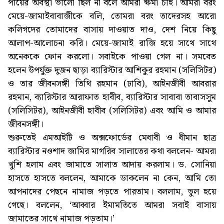
পায়ের অবস্থা ভালো ছিল না বলে আমরা ক্ষমা চাই। আমরা বরং
মেয়ে-জামাইবাবাজীকে বলি, তোমরা বরং তাদেরসহ আরো
কলিগদের তোমাদের বাসায় দাওয়াত দাও, দেশ নিয়ে কিছু
আলাপ-আলোচনা করি। মেয়ে-জামাই রাজি হয়ে সাথে সাথে
অনেককে ফোন করলো। সবাইকে পাওয়া গেল না। সমবেত
হলেন উপর্যুক্ত দুজন ছাড়া ব্যারিস্টার আশিকুর রহমান (সলিসিটর)
ও তার জীবনসঙ্গী তিথি রহমান (ঢাবি), আইনজীবী আবরার
রহমান, ব্যারিস্টার আরাফাত হাবীব, ব্যারিস্টার সাবাবা তাবাসসুম
(সলিসিটর), আইনজীবী হাবীব (সলিসিটর) এবং আমি ও আমার
জীবনসঙ্গী।
শুরুতেই এমআইটি ও অক্সফোর্ডের মেধাবী ও ধীমান ছাত্র
ব্যারিস্টার নওশাদ জামির মাগরিব সালাতের কথা বললেন- আমরা
খুশি হলাম এবং জামাতে সালাত আদায় করলাম। ড. সোনিয়া
হাসতে হাসতে বললেন, আমাকে ডাকলেন না কেন, আমি তো
আপনাদের পেছনে নামাজ পড়তে পারতাম। বললাম, ভুল হয়ে
গেছে। বললেন, ‘আব্বার ইমামতিতে আমরা সবাই বাসায়
জামাতের সাথে নামাজ পড়তাম।’