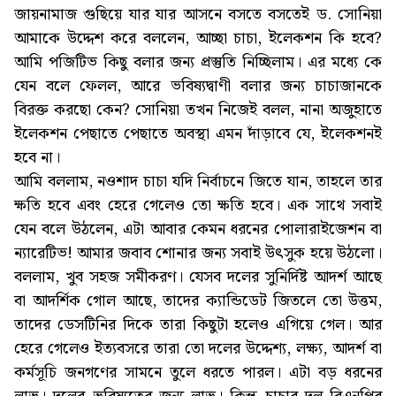
জায়নামাজ গুছিয়ে যার যার আসনে বসতে বসতেই ড. সোনিয়া
আমাকে উদ্দেশ করে বললেন, আচ্ছা চাচা, ইলেকশন কি হবে?
আমি পজিটিভ কিছু বলার জন্য প্রস্তুতি নিচ্ছিলাম। এর মধ্যে কে
যেন বলে ফেলল, আরে ভবিষ্যদ্বাণী বলার জন্য চাচাজানকে
বিরক্ত করছো কেন? সোনিয়া তখন নিজেই বলল, নানা অজুহাতে
ইলেকশন পেছাতে পেছাতে অবস্থা এমন দাঁড়াবে যে, ইলেকশনই
হবে না।
আমি বললাম, নওশাদ চাচা যদি নির্বাচনে জিতে যান, তাহলে তার
ক্ষতি হবে এবং হেরে গেলেও তো ক্ষতি হবে। এক সাথে সবাই
যেন বলে উঠলেন, এটা আবার কেমন ধরনের পোলারাইজেশন বা
ন্যারেটিভ! আমার জবাব শোনার জন্য সবাই উৎসুক হয়ে উঠলো।
বললাম, খুব সহজ সমীকরণ। যেসব দলের সুনির্দিষ্ট আদর্শ আছে
বা আদর্শিক গোল আছে, তাদের ক্যান্ডিডেট জিতলে তো উত্তম,
তাদের ডেসটিনির দিকে তারা কিছুটা হলেও এগিয়ে গেল। আর
হেরে গেলেও ইত্যবসরে তারা তো দলের উদ্দেশ্য, লক্ষ্য, আদর্শ বা
কর্মসূচি জনগণের সামনে তুলে ধরতে পারল। এটা বড় ধরনের