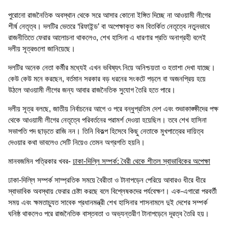
পুরোনো রাজনৈতিক অবস্থান থেকে সরে আসার কোনো ইঙ্গিত দিচ্ছে না আওয়ামী লীগের
শীর্ষ নেতৃত্ব। দলটির ভেতরে ‘রিফাইন্ড’ বা অপেক্ষাকৃত কম বিতর্কিত নেতৃত্বে নতুনভাবে
রাজনীতিতে ফেরার আলোচনা থাকলেও, শেখ হাসিনা এ ধারণার প্রতি অনাগ্রহী বলেই
দলীয় সূত্রগুলো জানিয়েছে।
দলটির অনেক নেতা কর্মীর মধ্যেই এখন ভবিষ্যৎ নিয়ে অনিশ্চয়তা ও হতাশা দেখা যাচ্ছে।
কেউ কেউ মনে করছেন, বর্তমান সরকার বড় ধরনের সংকটে পড়লে বা অজনপ্রিয় হয়ে
উঠলে আওয়ামী লীগের জন্য আবার রাজনৈতিক সুযোগ তৈরি হতে পারে।
দলীয় সূত্র বলছে, জাতীয় নির্বাচনের আগে ও পরে বন্ধুপ্রতিম দেশ এবং শুভাকাঙ্ক্ষীদের পক্ষ
থেকে আওয়ামী লীগের নেতৃত্বে পরিবর্তনের পরামর্শ দেওয়া হয়েছিল। তবে শেখ হাসিনা
সভাপতি পদ ছাড়তে রাজি নন। তিনি বিকল্প হিসেবে কিছু নেতাকে মুখপাত্রের দায়িত্ব
দেওয়ার কথা ভাবলেও সেটি নিয়েও তেমন অগ্রগতি হয়নি।
মানবজমিন পত্রিকার খবর-
ঢাকা-দিল্লি সম্পর্ক: বৈরী থেকে শীতল স্বাভাবিকের অপেক্ষা
ঢাকা-দিল্লি সম্পর্ক সাম্প্রতিক সময়ে বৈরীতা ও টানাপড়েন পেরিয়ে আবারও ধীরে ধীরে
স্বাভাবিক অবস্থায় ফেরার চেষ্টা করছে বলে বিশ্লেষকদের পর্যবেক্ষণ। এক-এগারো পরবর্তী
সময় এবং ক্ষমতাচ্যুত সাবেক প্রধানমন্ত্রী শেখ হাসিনার শাসনামলে দুই দেশের সম্পর্ক
ঘনিষ্ঠ থাকলেও পরে রাজনৈতিক বাস্তবতা ও অভ্যন্তরীণ টানাপড়েনে দূরত্ব তৈরি হয়।