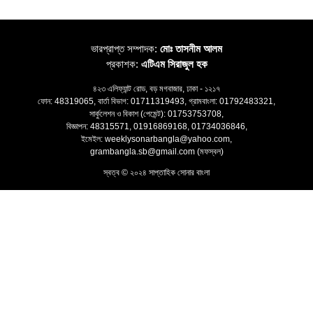
ভারপ্রাপ্ত সম্পাদক:
মোঃ তাসনীম আলম
প্রকাশক:
এটিএম সিরাজুল হক
৪২৩ এলিফ্যান্ট রোড, বড় মগবাজার, ঢাকা - ১২১৭
ফোন: 48319065, বার্তা বিভাগ: 01711319493, গ্রামবাংলা: 01792483321,
সার্কুলেশন ও বিকাশ (পেমেন্ট): 01753753708,
বিজ্ঞাপন: 48315571, 01916869168, 01734036846,
ইমেইল: weeklysonarbangla@yahoo.com,
grambangla.sb@gmail.com (মফস্বল)
স্বত্ব © ২০২৪ সাপ্তাহিক সোনার বাংলা