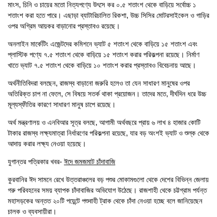
মাংস, চিনি ও চায়ের মতো নিত্যপণ্যে উৎসে কর ০.৫ শতাংশ থেকে বাড়িয়ে সর্বোচ্চ ১
শতাংশ করা হতে পারে। এছাড়া ব্যাটারিচালিত রিকশা, উচ্চ সিসির মোটরসাইকেল ও গাড়ির
ওপর অগ্রিম আয়কর বাড়ানোর প্রস্তাবও রয়েছে।
অনলাইন মার্কেটিং এজেন্টদের কমিশনে ভ্যাট ৫ শতাংশ থেকে বাড়িয়ে ১৫ শতাংশ এবং
প্লাস্টিক পণ্যে ৭.৫ শতাংশ থেকে বাড়িয়ে ১৫ শতাংশ করার পরিকল্পনা রয়েছে। নির্মাণ
খাতে ভ্যাট ৭.৫ শতাংশ থেকে বাড়িয়ে ১০ শতাংশ করার প্রস্তাবও বিবেচনায় আছে।
অর্থনীতিবিদরা বলছেন, রাজস্ব বাড়ানো জরুরি হলেও তা যেন সাধারণ মানুষের ওপর
অতিরিক্ত চাপ না ফেলে, সে বিষয়ে সতর্ক থাকা প্রয়োজন। তাদের মতে, দীর্ঘদিন ধরে উচ্চ
মূল্যস্ফীতির কারণে সাধারণ মানুষ চাপে রয়েছে।
অর্থ মন্ত্রণালয় ও এনবিআর সূত্র বলছে, আগামী অর্থবছরে প্রায় ৬ লাখ ৪ হাজার কোটি
টাকার রাজস্ব লক্ষ্যমাত্রা নির্ধারণের পরিকল্পনা রয়েছে, যার বড় অংশই ভ্যাট ও শুল্ক থেকে
আদায় করার লক্ষ্য নেওয়া হয়েছে।
যুগান্তর পত্রিকার খবর-
ঈদে জমজমাট চাঁদাবাজি
কুরবানির ঈদ সামনে রেখে উত্তরাঞ্চলের বড় পশুর মোকামগুলো থেকে দেশের বিভিন্ন জেলায়
গরু পরিবহনের সময় ব্যাপক চাঁদাবাজির অভিযোগ উঠেছে। রাজশাহী থেকে চট্টগ্রাম পর্যন্ত
মহাসড়কের অন্তত ২০টি পয়েন্টে পশুবাহী ট্রাক থেকে চাঁদা নেওয়া হচ্ছে বলে জানিয়েছেন
চালক ও ব্যবসায়ীরা।