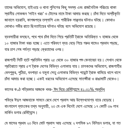
তাদের অভিযোগ, হাইওয়ে ও থানা পুলিশের কিছু সদস্য এবং রাজনৈতিক পরিচয়ে থাকা
স্থানীয় লোকজন ‘লাইন খরচ’ ও টোলের নামে টাকা আদায় করছে। চাঁদা দিতে অস্বীকৃতি
জানালে হয়রানি, কাগজপত্র তল্লাশি এবং শারীরিক লাঞ্ছনার ঘটনাও ঘটছে। কোথাও
কোথাও গভীর রাতে ছিনতাইয়ের ঘটনাও ঘটছে বলে অভিযোগ রয়েছে।
ব্যবসায়ীরা বলছেন, পথে পথে চাঁদা দিতে গিয়ে প্রতিটি ট্রাকে অতিরিক্ত ৭ হাজার থেকে
১০ হাজার টাকা খরচ হচ্ছে। এতে পরিবহণ ব্যয় বেড়ে গিয়ে গরুর দামেও প্রভাব পড়ছে,
যার চাপ শেষ পর্যন্ত পড়ছে ক্রেতাদের ওপর।
রাজশাহী সিটি হাটে প্রতিদিন প্রায় ২৫ থেকে ৩০ হাজার পশু কেনাবেচা হয়। সেখান থেকে
প্রতিরাতে প্রায় ৫শ ট্রাক দেশের বিভিন্ন এলাকায় যায়। চালকদের অভিযোগ, রাজশাহীর
বেলপুকুর, পুঠিয়া, বনপাড়া ও যমুনা সেতু এলাকার বিভিন্ন পয়েন্টে ট্রাক থামিয়ে ধাপে ধাপে
চাঁদা আদায় করা হচ্ছে। একই ধরনের অভিযোগ এসেছে সাতক্ষীরা ও রাঙামাটি থেকেও।
কালের কণ্ঠ পত্রিকার আজকে খবর-
ঈদ ঘিরে রেমিট্যান্সে ৪১.৩১% প্রবৃদ্ধি
পবিত্র ঈদুল আজহাকে সামনে রেখে দেশে প্রবাস আয় উল্লেখযোগ্য হারে বেড়েছে।
বাংলাদেশ ব্যাংকের তথ্য অনুযায়ী, ২৩ মে এক দিনেই দেশে এসেছে ১৭ কোটি ৩৬ লাখ
মার্কিন ডলার রেমিট্যান্স।
মে মাসের প্রথম ২৩ দিনে মোট প্রবাস আয় এসেছে ২ দশমিক ৯৭ বিলিয়ন ডলার, যা গত