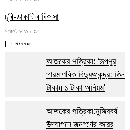
চুরি-ডাকাতির কিসসা
৬ আগস্ট ২০২৬ ১০:৫২
সম্পর্কিত খবর
আজকের পত্রিকা: ‘রূপপুর
পারমাণবিক বিদ্যুৎকেন্দ্র: তিন
টাকায় ১ টাকা অনিয়ম’
আজকের পত্রিকা:মুজিববর্ষ
উদযাপনে জনগণের করের