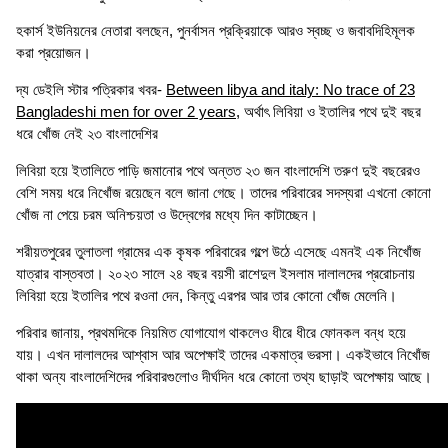
হকার্স ইউনিয়নের নেতারা বলছেন, পুনর্বাসন প্রক্রিয়াকে আরও স্বচ্ছ ও জবাবদিহিমূলক
করা প্রয়োজন।
দ্য ডেইলি স্টার পত্রিকার খবর-
Between libya and italy: No trace of 23
Bangladeshi men for over 2 years
, অর্থাৎ লিবিয়া ও ইতালির পথে দুই বছর
ধরে খোঁজ নেই ২৩ বাংলাদেশির
লিবিয়া হয়ে ইতালিতে পাড়ি জমানোর পথে অন্তত ২৩ জন বাংলাদেশি তরুণ দুই বছরেরও
বেশি সময় ধরে নিখোঁজ রয়েছেন বলে জানা গেছে। তাদের পরিবারের সদস্যরা এখনো কোনো
খোঁজ না পেয়ে চরম অনিশ্চয়তা ও উদ্বেগের মধ্যে দিন কাটাচ্ছেন।
শরীয়তপুরের তুলাতলা গ্রামের এক কৃষক পরিবারের গল্পে উঠে এসেছে এমনই এক নিখোঁজ
যাত্রার বাস্তবতা। ২০২৩ সালে ২৪ বছর বয়সী রাশেদুল ইসলাম দালালদের প্ররোচনায়
লিবিয়া হয়ে ইতালির পথে রওনা দেন, কিন্তু এরপর আর তার কোনো খোঁজ মেলেনি।
পরিবার জানায়, প্রথমদিকে নিয়মিত যোগাযোগ থাকলেও ধীরে ধীরে ফোনকল বন্ধ হয়ে
যায়। এখন দালালদের আশ্বাস আর অপেক্ষাই তাদের একমাত্র ভরসা। একইভাবে নিখোঁজ
থাকা অন্য বাংলাদেশিদের পরিবারগুলোও দীর্ঘদিন ধরে কোনো তথ্য ছাড়াই অপেক্ষায় আছে।