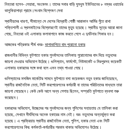
নিহতরা হলেন- লেয়ারা, অংকেমং। তাদের সবার বাড়ি ঘুমধুম ইউনিয়নের ৮ নম্বর ওয়ার্ডের
ভালুকিয়াপাড়া গ্রামে।সংবাদ বিশ্লেষণ সেবা
স্থানীয়দের ধারণা, সীমান্তে সে দেশের বিদ্রোহী গোষ্ঠী আরাকান আর্মির পুঁতে রাখা
শক্তিশালী এ স্থলমাইনের বিস্ফোরণেই তাদের মৃত্যু হয়েছে। স্থানীয় সূত্রে আরো জানা
গেছে, নিহতরা ওই এলাকায় কলাবাগানে কাজ করতে গেলে এ দুর্ঘটনার শিকার হন।
আজকের পত্রিকার শীর্ষ খবর-
ভাগাভাগিতে বাদ পুরোনো হকার
রাজধানীর বিভিন্ন ফুটপাতে হকার পুনর্বাসনের তালিকায় পুরোনোদের বাদ দিয়ে নতুনদের
জায়গা দেওয়ার অভিযোগ উঠেছে। গুলিস্তান, ফার্মগেট, নিউমার্কেট ও মিরপুরসহ কয়েকটি
এলাকায় হকারদের সঙ্গে কথা বলে এমন তথ্য পাওয়া গেছে।
গুলিস্তানের মসজিদ মার্কেটের সামনে ফুটপাতে বসা কয়েকজন নতুন হকার জানিয়েছেন,
স্থানীয় রাজনৈতিক নেতা, সিটি করপোরেশনের কর্মচারী বা তাদের পরিচিতদের মাধ্যমে তারা
জায়গা পেয়েছেন। কেউ কেউ আগে অন্য পেশায় ছিলেন, সম্প্রতি ফুটপাতে ব্যবসা শুরু
করেছেন।
হকারদের অভিযোগ, উচ্ছেদের পর পুনর্বাসনের জন্য পুলিশের সহায়তায় যে তালিকা করা
হয়েছে, সেখানে দীর্ঘদিনের অনেক হকারের নাম নেই। বরং নতুনদের অন্তর্ভুক্ত করা
হয়েছে। এ প্রক্রিয়ায় স্থানীয় রাজনৈতিক নেতা, পুলিশ, হকার নেতা এবং সিটি
করপোরেশনের কিছু কর্মকর্তা-কর্মচারীর প্রভাব থাকার অভিযোগও উঠেছে।