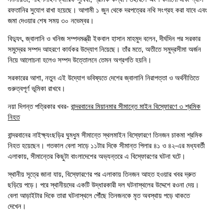
রফতানির সুযোগ রাখা হয়েছে। আগামী ১ জুন থেকে দরপত্রের নথি সংগ্রহ করা যাবে এবং
জমা দেওয়ার শেষ সময় ৩০ নভেম্বর।
বিদ্যুৎ, জ্বালানি ও খনিজ সম্পদমন্ত্রী ইকবাল হাসান মাহমুদ বলেন, দীর্ঘদিন পর সরকার
সমুদ্রের সম্পদ আহরণে কার্যকর উদ্যোগ নিয়েছে। তাঁর মতে, অতীতে সমুদ্রসীমা অর্জন
নিয়ে আলোচনা হলেও সম্পদ উত্তোলনে তেমন অগ্রগতি হয়নি।
সরকারের আশা, নতুন এই উদ্যোগ ভবিষ্যতে দেশের জ্বালানি নিরাপত্তা ও অর্থনীতিতে
গুরুত্বপূর্ণ ভূমিকা রাখবে।
নয়া দিগন্ত পত্রিকার খবর-
বান্দরবানের মিয়ানমার সীমান্তে মাইন বিস্ফোরণে ৩ শ্রমিক
নিহত
বান্দরবানের নাইক্ষ্যংছড়ির ঘুমধুম সীমান্তে স্থলমাইন বিস্ফোরণে তিনজন চাকমা শ্রমিক
নিহত হয়েছেন। গতকাল বেলা সাড়ে ১১টার দিকে সীমান্ত পিলার ৪১ ও ৪২-এর মধ্যবর্তী
এলাকায়, সীমান্তের কিছুটা বাংলাদেশের অভ্যন্তরে এ বিস্ফোরণের ঘটনা ঘটে।
স্থানীয় সূত্রে জানা যায়, বিস্ফোরণের পর এলাকায় তিনজন আহত হওয়ার খবর দ্রুত
ছড়িয়ে পড়ে। পরে স্থানীয়দের একটি উদ্ধারকারী দল ঘটনাস্থলের উদ্দেশে রওনা দেয়।
বেলা আড়াইটার দিকে তারা ঘটনাস্থলে পৌঁছে তিনজনকে মৃত অবস্থায় পড়ে থাকতে
দেখেন।