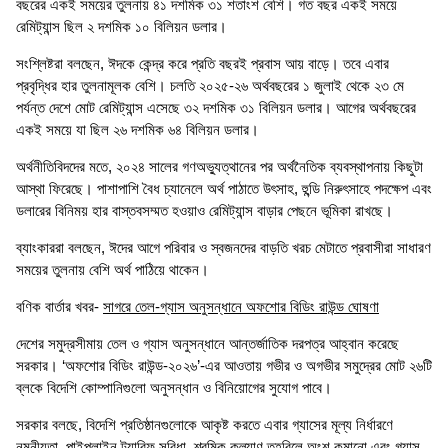
বছরের একই সময়ের তুলনায় ৪১ দশমিক ৩১ শতাংশ বেশি। গত বছর একই সময়ে
রেমিট্যান্স ছিল ২ দশমিক ১০ বিলিয়ন ডলার।
সংশ্লিষ্টরা বলছেন, ঈদকে কেন্দ্র করে প্রতি বছরই প্রবাস আয় বাড়ে। তবে এবার
প্রবৃদ্ধির হার তুলনামূলক বেশি। চলতি ২০২৫-২৬ অর্থবছরের ১ জুলাই থেকে ২৩ মে
পর্যন্ত দেশে মোট রেমিট্যান্স এসেছে ৩২ দশমিক ৩১ বিলিয়ন ডলার। আগের অর্থবছরের
একই সময়ে যা ছিল ২৬ দশমিক ৬৪ বিলিয়ন ডলার।
অর্থনীতিবিদদের মতে, ২০২৪ সালের গণঅভ্যুত্থানের পর অর্থনৈতিক ব্যবস্থাপনায় কিছুটা
আস্থা ফিরেছে। পাশাপাশি বৈধ চ্যানেলে অর্থ পাঠাতে উৎসাহ, হুন্ডি নিরুৎসাহে পদক্ষেপ এবং
ডলারের বিনিময় হার বাস্তবসম্মত হওয়াও রেমিট্যান্স বাড়ার পেছনে ভূমিকা রাখছে।
ব্যাংকাররা বলছেন, ঈদের আগে পরিবার ও স্বজনদের বাড়তি খরচ মেটাতে প্রবাসীরা সাধারণ
সময়ের তুলনায় বেশি অর্থ পাঠিয়ে থাকেন।
বণিক বার্তার খবর-
সাগরে তেল-গ্যাস অনুসন্ধানে অফশোর বিডিং রাউন্ড ঘোষণা
দেশের সমুদ্রসীমায় তেল ও গ্যাস অনুসন্ধানে আন্তর্জাতিক দরপত্র আহ্বান করেছে
সরকার। ‘অফশোর বিডিং রাউন্ড-২০২৬’-এর আওতায় গভীর ও অগভীর সমুদ্রের মোট ২৬টি
ব্লকে বিদেশি কোম্পানিগুলো অনুসন্ধান ও বিনিয়োগের সুযোগ পাবে।
সরকার বলছে, বিদেশি প্রতিষ্ঠানগুলোকে আকৃষ্ট করতে এবার গ্যাসের মূল্য নির্ধারণে
নমনীয়তা, পাইপলাইন ট্যারিফ সুবিধা, শ্রমিক কল্যাণ তহবিলে অংশ কমানো এবং গ্যাস