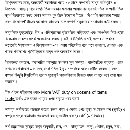
বিশ্লেষকদের মতে, অন্তর্বর্তী সরকারের প্রায় ১৮ মাসে সম্পর্কের মধ্যে অবিশ্বাস ও
উত্তেজনা বাড়ে। পরে রাজনৈতিক সরকার ক্ষমতায় আসার পর ভূরাজনৈতিক ও অর্থনৈতিক
স্বার্থ বিবেচনায় উভয় দেশই সম্পর্ক পুনর্গঠনে উদ্যোগ নিচ্ছে। বিএনপি সরকারের ‘সবার
আগে বাংলাদেশ’ নীতির আলোকে ভারতের সঙ্গে সম্পর্ক নতুনভাবে সাজানোর চেষ্টা চলছে।
অন্যদিকে যুক্তরাষ্ট্র, চীন ও পাকিস্তানের কূটনৈতিক সক্রিয়তা এবং আঞ্চলিক নিরাপত্তা
বিবেচনায় ভারতও সতর্ক অবস্থানে রয়েছে। এই পরিস্থিতিতে দুই দেশের সম্পর্ককে
অনেকেই ‘অ্যাকশন ও রিঅ্যাকশন’-এর ধারায় পরিচালিত বলে মনে করছেন, যেখানে এক
পক্ষের পদক্ষেপের প্রতিক্রিয়ায় অন্য পক্ষ অবস্থান নিচ্ছে।
বিশেষজ্ঞরা বলছেন, পারস্পরিক আস্থার সংকটই মূল সমস্যা। রাজনৈতিক বক্তব্য, একে
অপরকে দোষারোপ এবং কিছু রাজনৈতিক ইস্যু সম্পর্ককে আরও জটিল করেছে। ফলে
সম্পর্ক কিছুটা স্থিতিশীল হলেও পুরোপুরি স্বাভাবিকতা ফিরতে সময় লাগবে বলে তারা মনে
করছেন।
নিউ এইজ পত্রিকার খবর-
More VAT, duty on dozens of items
likely
অর্থাৎ এক ডজন পণ্যের ওপর বাড়তে পারে ভ্যাট
আসন্ন অর্থবছরের বাজেটে কয়েক ডজন পণ্য ও সেবার ওপর মূল্য সংযোজন কর (ভ্যাট) ও
সম্পূরক শুল্ক বাড়ানোর পরিকল্পনা করছে জাতীয় রাজস্ব বোর্ড (এনবিআর)।
অর্থ মন্ত্রণালয় সূত্রের তথ্য অনুযায়ী, চাল, গম, ভোজ্যতেল, আলু, পেঁয়াজ, রসুন, মাছ,