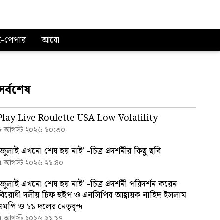
ই-পেপার
আরো
সর্বশেষ
Play Live Roulette USA Low Volatility
৮ আগস্ট ২০২৬ ১০:৩০
‘জুলাই এখনো শেষ হয় নাই’ -চিত্র প্রদর্শনীর কিছু ছবি
৭ আগস্ট ২০২৬ ২১:৪০
‘জুলাই এখনো শেষ হয় নাই’ -চিত্র প্রদর্শনী পরিদর্শন করেন
বিরোধী দলীয় চিফ হুইপ ও এনসিপির আহ্বায়ক নাহিদ ইসলাম
এমপি ও ১১ দলের নেতৃবৃন্দ
৭ আগস্ট ২০২৬ ২১:১৭