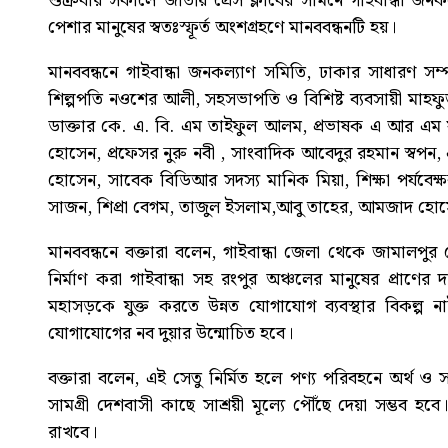
শুক্রবার সকালে জাতীয় প্রেস ক্লাবের সামনে গাইবান্ধা জনক
পেশার মানুষের স্বতঃস্ফূর্ত অংশগ্রহণে মানববন্ধনটি হয়।
মানববন্ধনে গাইবান্ধা জনকল্যাণ সমিতি, ঢাকার সাধারণ সম
শিল্পপতি নওশের আলী, সহসভাপতি ও বিশিষ্ট ব্যবসায়ী মাহ
ডাক্তার কে. এ. বি. এম তাইফুল আলম, প্রভাষক এ আর এম ফজ
হোসেন, প্রফেসর নুরু নবী , সাংবাদিক আবেদুর রহমান স্বপন, এড
হোসেন, সাবেক বিডিআর সদস্য মানিক মিয়া, শিক্ষা পর্যবেক্
সাজন, শিপ্রা বেগম, তাজুল ইসলাম,আবু তাহের, আমজাদ হোসেন
মানববন্ধনে বক্তারা বলেন, গাইবান্ধা জেলা থেকে জামালপুর
নির্মাণ করা গাইবান্ধা সহ রংপুর অঞ্চলের মানুষের প্রাণের দ
মহাসড়কে যুক্ত করতে উন্নত যোগাযোগ ব্যবস্থার বিকল্প 
যোগাযোগের নব দুয়ার উন্মোচিত হবে।
বক্তারা বলেন, এই সেতু নির্মিত হলে পণ্য পরিবহনে অর্থ ও
সামগ্রী দেশবাসী কাছে সাশ্রয়ী মূল্যে পৌঁছে দেয়া সম্ভব হব
রাখবে।