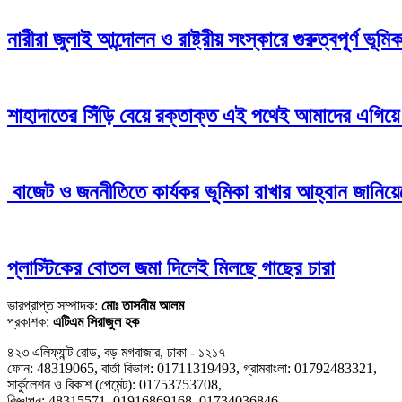
নারীরা জুলাই আন্দোলন ও রাষ্ট্রীয় সংস্কারে গুরুত্বপূর্ণ ভূম
শাহাদাতের সিঁড়ি বেয়ে রক্তাক্ত এই পথেই আমাদের এগিয়ে 
বাজেট ও জননীতিতে কার্যকর ভূমিকা রাখার আহ্বান জানিয়ে
প্লাস্টিকের বোতল জমা দিলেই মিলছে গাছের চারা
ভারপ্রাপ্ত সম্পাদক:
মোঃ তাসনীম আলম
প্রকাশক:
এটিএম সিরাজুল হক
৪২৩ এলিফ্যান্ট রোড, বড় মগবাজার, ঢাকা - ১২১৭
ফোন: 48319065, বার্তা বিভাগ: 01711319493, গ্রামবাংলা: 01792483321,
সার্কুলেশন ও বিকাশ (পেমেন্ট): 01753753708,
বিজ্ঞাপন: 48315571, 01916869168, 01734036846,