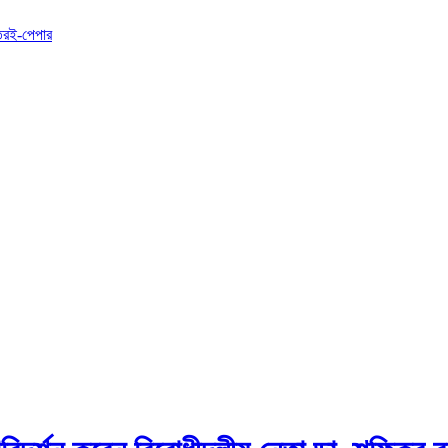
তর
ই-পেপার