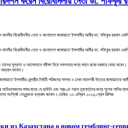
পরিদর্শন করেন বিরোধীদলীয় নেতা ডা. শফিকুর
রেন মাননীয় বিরোধীদলীয় নেতা ও বাংলাদেশ জামায়াতে ইসলামীর আমীর ডা. শফিকুর রহমান এমপি
রেন মাননীয় বিরোধীদলীয় নেতা ও বাংলাদেশ জামায়াতে ইসলামীর আমীর ডা. শফিকুর রহমান এমপি
ং তাদের সুস্থতা ও ভালোভাবে পরীক্ষা দিয়ে সফলতার জন্য মহান রবের দরবারে দোয়া করেন। এ সম
রতি আহ্বান জানান।
 জামায়াতে ইসলামীর কেন্দ্রীয় নির্বাহী পরিষদের সদস্য ও ঢাকা মহানগরী উত্তর জামায়াতের আমী
রে অভিভাবকদের বসার জন্য যে ছাউনি এবং প্রচণ্ড গরমে তৃষ্ণার্তদের জন্য সুপেয় পানির ব্য
সহ সংশ্লিষ্ট নেতৃবৃন্দকে ধন্যবাদ জানান।-তারিখ: ২৩ এপ্রিল ২০২৬,প্রেস রিলিজ
ки из Казахстана о новом гемблинг-серв