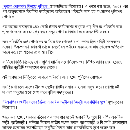
‘পুরনো পোশাকই ফিরছে পুলিশে’
মানবজমিনের শিরোনাম। এ খবরে বলা হচ্ছে, ২০২৪-এর
গণ-অভ্যুত্থানে বিতর্কিত কার্যক্রমের অভিযোগে পরিবর্তন আনা হয় বাংলাদেশ পুলিশের
পোশাকে।
গত বছরের নভেম্বরে ১৪১ কোটি টাকার কার্যাদেশের মাধ্যমে গাঢ় নীল রং পরিবর্তন করে
পুলিশের জন্য আয়রন গ্রে রঙের নতুন পোশাক নির্ধারণ করে অন্তর্বর্তী সরকার।
তবে পরিবর্তিত এই পোশাকের রং নিয়ে শুরু থেকেই চাপা ক্ষোভ ছিল বাহিনী সদস্যদের
মধ্যে। উচ্চপদস্থ কর্মকর্তা থেকে কনস্টেবল পর্যায়ের সদস্যদের কাছ থেকেও অভিযোগ
আসে নতুন পোশাকের রং ও মান নিয়ে।
যা নিয়ে বিবৃতি দিয়েছে খোদ পুলিশ সার্ভিস এসোসিয়েশনও। লিখিত জরিপ নেয়া হয়েছে
বাহিনীর প্রতিটি সদস্যদের কাছ থেকে।
এই মতামতের ভিত্তিতে আবারো পরিবর্তন আনা হচ্ছে পুলিশের পোশাকে।
সব ঠিক থাকলে আগের নীল ও মেট্রোপলিটন এলাকায় হালকা সবুজ রংয়ের পোশাকেই
সাধারণ মানুষের মাঝে দেখা যাবে পুলিশ সদস্যদের।
‘বিএনপির সংসদীয় দলের বৈঠক: একাধিক মন্ত্রী-প্রতিমন্ত্রী জবাবদিহির মুখে’
যুগান্তরের
শিরোনাম।
খবরে বলা হচ্ছে, সরকার গঠনের এক মাস পার হতেই জবাবদিহির মুখে বিএনপির একাধিক
মন্ত্রী-প্রতিমন্ত্রী। শনিবার বিকালে জাতীয় সংসদ ভবনে প্রধানমন্ত্রী ও বিএনপি চেয়ারম্যান
তারেক রহমানের সভাপতিত্বে অনুষ্ঠিত বৈঠকে তারা জবাবদিহিতার মুখে পড়েন বলে