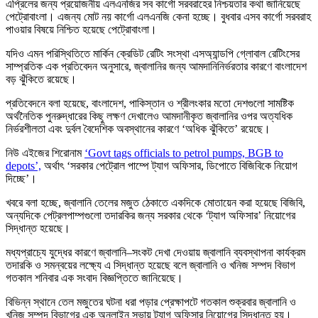
এপ্রিলের জন্য প্রয়োজনীয় এলএনজির সব কার্গো সরবরাহের নিশ্চয়তার কথা জানিয়েছে
পেট্রোবাংলা। এজন্য মোট নয় কার্গো এলএনজি কেনা হচ্ছে। বুধবার এসব কার্গো সরবরাহ
পাওয়ার বিষয়ে নিশ্চিত হয়েছে পেট্রোবাংলা।
যদিও এমন পরিস্থিতিতে মার্কিন ক্রেডিট রেটিং সংস্থা এসঅ্যান্ডপি গ্লোবাল রেটিংসের
সাম্প্রতিক এক প্রতিবেদন অনুসারে, জ্বালানির জন্য আমদানিনির্ভরতার কারণে বাংলাদেশ
বড় ঝুঁকিতে রয়েছে।
প্রতিবেদনে বলা হয়েছে, বাংলাদেশ, পাকিস্তান ও শ্রীলংকার মতো দেশগুলো সামষ্টিক
অর্থনৈতিক পুনরুদ্ধারের কিছু লক্ষণ দেখালেও আমদানীকৃত জ্বালানির ওপর অত্যধিক
নির্ভরশীলতা এবং দুর্বল বৈদেশিক অবস্থানের কারণে ‘অধিক ঝুঁকিতে’ রয়েছে।
নিউ এইজের শিরোনাম
‘Govt tags officials to petrol pumps, BGB to
depots’,
অর্থাৎ ‘সরকার পেট্রোল পাম্পে ট্যাগ অফিসার, ডিপোতে বিজিবিকে নিয়োগ
দিচ্ছে’।
খবরে বলা হচ্ছে, জ্বালানি তেলের মজুত ঠেকাতে একদিকে মোতায়েন করা হয়েছে বিজিবি,
অন্যদিকে পেট্রলপাম্পগুলো তদারকির জন্য সরকার থেকে ‘ট্যাগ অফিসার’ নিয়োগের
সিদ্ধান্ত হয়েছে।
মধ্যপ্রাচ্যে যুদ্ধের কারণে জ্বালানি–সংকট দেখা দেওয়ায় জ্বালানি ব্যবস্থাপনা কার্যক্রম
তদারকি ও সমন্বয়ের লক্ষ্যে এ সিদ্ধান্ত হয়েছে বলে জ্বালানি ও খনিজ সম্পদ বিভাগ
গতকাল শনিবার এক সংবাদ বিজ্ঞপ্তিতে জানিয়েছে।
বিভিন্ন স্থানে তেল মজুতের ঘটনা ধরা পড়ার প্রেক্ষাপটে গতকাল শুক্রবার জ্বালানি ও
খনিজ সম্পদ বিভাগের এক অনলাইন সভায় ট্যাগ অফিসার নিয়োগের সিদ্ধান্ত হয়।