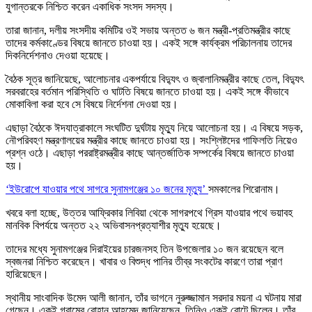
যুগান্তরকে নিশ্চিত করেন একাধিক সংসদ সদস্য।
তারা জানান, দলীয় সংসদীয় কমিটির ওই সভায় অন্তত ৬ জন মন্ত্রী-প্রতিমন্ত্রীর কাছে
তাদের কর্মকাণ্ডের বিষয়ে জানতে চাওয়া হয়। একই সঙ্গে কার্যক্রম পরিচালনায় তাদের
দিকনির্দেশনাও দেওয়া হয়েছে।
বৈঠক সূত্র জানিয়েছে, আলোচনার একপর্যায়ে বিদ্যুৎ ও জ্বালানিমন্ত্রীর কাছে তেল, বিদ্যুৎ
সরবরাহের বর্তমান পরিস্থিতি ও ঘাটতি বিষয়ে জানতে চাওয়া হয়। একই সঙ্গে কীভাবে
মোকাবিলা করা হবে সে বিষয়ে নির্দেশনা দেওয়া হয়।
এছাড়া বৈঠকে ঈদযাত্রাকালে সংঘটিত দুর্ঘটায় মৃত্যু নিয়ে আলোচনা হয়। এ বিষয়ে সড়ক,
নৌপরিবহণ মন্ত্রণালয়ের মন্ত্রীর কাছে জানতে চাওয়া হয়। সংশ্লিষ্টদের গাফিলতি নিয়েও
প্রশ্ন ওঠে। এছাড়া পররাষ্ট্রমন্ত্রীর কাছে আন্তর্জাতিক সম্পর্কের বিষয়ে জানতে চাওয়া
হয়।
‘ইউরোপে যাওয়ার পথে সাগরে সুনামগঞ্জের ১০ জনের মৃত্যু’
সমকালের শিরোনাম।
খবরে বলা হচ্ছে, উত্তর আফ্রিকার লিবিয়া থেকে সাগরপথে গ্রিস যাওয়ার পথে ভয়াবহ
মানবিক বিপর্যয়ে অন্তত ২২ অভিবাসনপ্রত্যাশীর মৃত্যু হয়েছে।
তাদের মধ্যে সুনামগঞ্জের দিরাইয়ের চারজনসহ তিন উপজেলার ১০ জন রয়েছেন বলে
স্বজনরা নিশ্চিত করেছেন। খাবার ও বিশুদ্ধ পানির তীব্র সংকটের কারণে তারা প্রাণ
হারিয়েছেন।
স্থানীয় সাংবাদিক উমেদ আলী জানান, তাঁর ভাগনে নুরুজ্জামান সরদার ময়না এ ঘটনায় মারা
গেছেন। একই গ্রামের রোহান আহমেদ জানিয়েছেন, তিনিও একই বোটে ছিলেন। তাঁর