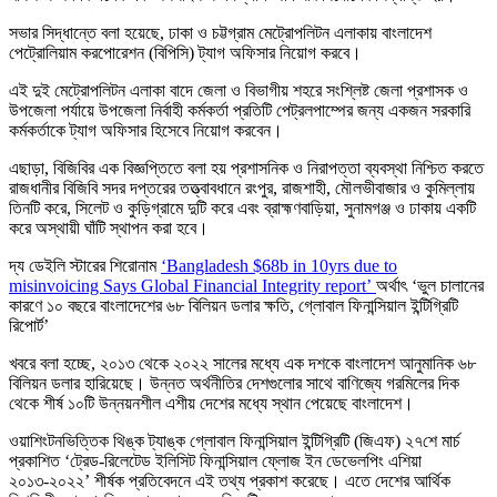
সভার সিদ্ধান্তে বলা হয়েছে, ঢাকা ও চট্টগ্রাম মেট্রোপলিটন এলাকায় বাংলাদেশ
পেট্রোলিয়াম করপোরেশন (বিপিসি) ট্যাগ অফিসার নিয়োগ করবে।
এই দুই মেট্রোপলিটন এলাকা বাদে জেলা ও বিভাগীয় শহরে সংশ্লিষ্ট জেলা প্রশাসক ও
উপজেলা পর্যায়ে উপজেলা নির্বাহী কর্মকর্তা প্রতিটি পেট্রলপাম্পের জন্য একজন সরকারি
কর্মকর্তাকে ট্যাগ অফিসার হিসেবে নিয়োগ করবেন।
এছাড়া, বিজিবির এক বিজ্ঞপ্তিতে বলা হয় প্রশাসনিক ও নিরাপত্তা ব্যবস্থা নিশ্চিত করতে
রাজধানীর বিজিবি সদর দপ্তরের তত্ত্বাবধানে রংপুর, রাজশাহী, মৌলভীবাজার ও কুমিল্লায়
তিনটি করে, সিলেট ও ​​কুড়িগ্রামে দুটি করে এবং ব্রাহ্মণবাড়িয়া, সুনামগঞ্জ ও ঢাকায় একটি
করে অস্থায়ী ঘাঁটি স্থাপন করা হবে।
দ্য ডেইলি স্টারের শিরোনাম
‘Bangladesh $68b in 10yrs due to
misinvoicing Says Global Financial Integrity report’
অর্থাৎ ‘ভুল চালানের
কারণে ১০ বছরে বাংলাদেশের ৬৮ বিলিয়ন ডলার ক্ষতি, গ্লোবাল ফিনান্সিয়াল ইন্টিগ্রিটি
রিপোর্ট’
খবরে বলা হচ্ছে, ২০১৩ থেকে ২০২২ সালের মধ্যে এক দশকে বাংলাদেশ আনুমানিক ৬৮
বিলিয়ন ডলার হারিয়েছে। উন্নত অর্থনীতির দেশগুলোর সাথে বাণিজ্যে গরমিলের দিক
থেকে শীর্ষ ১০টি উন্নয়নশীল এশীয় দেশের মধ্যে স্থান পেয়েছে বাংলাদেশ।
ওয়াশিংটনভিত্তিক থিঙ্ক ট্যাঙ্ক গ্লোবাল ফিনান্সিয়াল ইন্টিগ্রিটি (জিএফ) ২৭শে মার্চ
প্রকাশিত ‘ট্রেড-রিলেটেড ইলিসিট ফিনান্সিয়াল ফ্লোজ ইন ডেভেলপিং এশিয়া
২০১৩-২০২২’ শীর্ষক প্রতিবেদনে এই তথ্য প্রকাশ করেছে। এতে দেশের আর্থিক