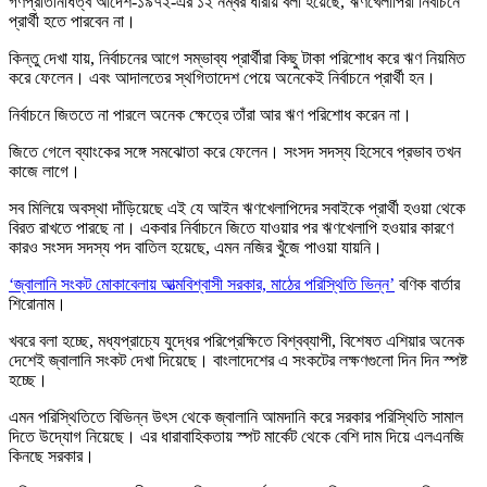
গণপ্রতিনিধিত্ব আদেশ-১৯৭২-এর ১২ নম্বর ধারায় বলা হয়েছে, ঋণখেলাপিরা নির্বাচনে
প্রার্থী হতে পারবেন না।
কিন্তু দেখা যায়, নির্বাচনের আগে সম্ভাব্য প্রার্থীরা কিছু টাকা পরিশোধ করে ঋণ নিয়মিত
করে ফেলেন। এবং আদালতের স্থগিতাদেশ পেয়ে অনেকেই নির্বাচনে প্রার্থী হন।
নির্বাচনে জিততে না পারলে অনেক ক্ষেত্রে তাঁরা আর ঋণ পরিশোধ করেন না।
জিতে গেলে ব্যাংকের সঙ্গে সমঝোতা করে ফেলেন। সংসদ সদস্য হিসেবে প্রভাব তখন
কাজে লাগে।
সব মিলিয়ে অবস্থা দাঁড়িয়েছে এই যে আইন ঋণখেলাপিদের সবাইকে প্রার্থী হওয়া থেকে
বিরত রাখতে পারছে না। একবার নির্বাচনে জিতে যাওয়ার পর ঋণখেলাপি হওয়ার কারণে
কারও সংসদ সদস্য পদ বাতিল হয়েছে, এমন নজির খুঁজে পাওয়া যায়নি।
‘জ্বালানি সংকট মোকাবেলায় আত্মবিশ্বাসী সরকার, মাঠের পরিস্থিতি ভিন্ন’
বণিক বার্তার
শিরোনাম।
খবরে বলা হচ্ছে, মধ্যপ্রাচ্যে যুদ্ধের পরিপ্রেক্ষিতে বিশ্বব্যাপী, বিশেষত এশিয়ার অনেক
দেশেই জ্বালানি সংকট দেখা দিয়েছে। বাংলাদেশের এ সংকটের লক্ষণগুলো দিন দিন স্পষ্ট
হচ্ছে।
এমন পরিস্থিতিতে বিভিন্ন উৎস থেকে জ্বালানি আমদানি করে সরকার পরিস্থিতি সামাল
দিতে উদ্যোগ নিয়েছে। এর ধারাবাহিকতায় স্পট মার্কেট থেকে বেশি দাম দিয়ে এলএনজি
কিনছে সরকার।