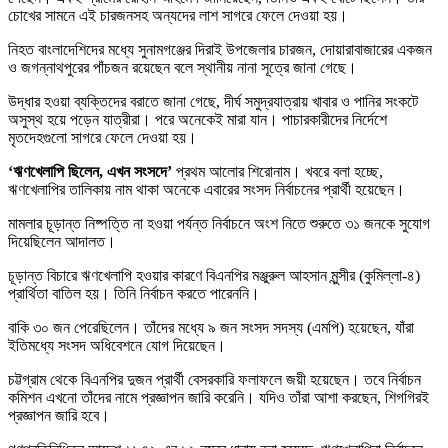
চোখের সামনে এই চারজনসহ অন্যদের লাশ সাগরে ফেলে দেওয়া হয়।
নিহত বাংলাদেশিদের মধ্যে সুনামগঞ্জের দিরাই উপজেলার চারজন, দোয়ারাবাজারের একজন
ও জগন্নাথপুরের পাঁচজন রয়েছেন বলে স্থানীয় নানা সূত্রে জানা গেছে।
উদ্ধার হওয়া ব্যক্তিদের বরাতে জানা গেছে, দীর্ঘ সমুদ্রযাত্রায় খাবার ও পানির সংকটে
অসুস্থ হয়ে পড়েন যাত্রীরা। পরে অনেকেই মারা যান। পাচারকারীদের নির্দেশে
মৃতদেহগুলো সাগরে ফেলে দেওয়া হয়।
‘ঋণখেলাপি ছিলেন, এখন সংসদে’
প্রথম আলোর শিরোনাম। খবরে বলা হচ্ছে,
ঋণখেলাপির তালিকায় নাম থাকা অনেকে এবারের সংসদ নির্বাচনের প্রার্থী হয়েছেন।
মামলার চূড়ান্ত নিষ্পত্তি না হওয়া পর্যন্ত নির্বাচনে অংশ নিতে শুরুতে ৩১ জনকে সুযোগ
দিয়েছিলেন আদালত।
চূড়ান্ত বিচারে ঋণখেলাপি হওয়ার কারণে বিএনপির মঞ্জুরুল আহসান মুন্সীর (কুমিল্লা-৪)
প্রার্থিতা বাতিল হয়। তিনি নির্বাচন করতে পারেননি।
বাকি ৩০ জন পেরেছিলেন। তাঁদের মধ্যে ৯ জন সংসদ সদস্য (এমপি) হয়েছেন, যাঁরা
ইতিমধ্যে সংসদ অধিবেশনে যোগ দিয়েছেন।
চট্টগ্রাম থেকে বিএনপির দুজন প্রার্থী বেসরকারি ফলাফলে জয়ী হয়েছেন। তবে নির্বাচন
কমিশন এখনো তাঁদের নামে প্রজ্ঞাপন জারি করেনি। যদিও তাঁরা আশা করছেন, শিগগিরই
প্রজ্ঞাপন জারি হবে।