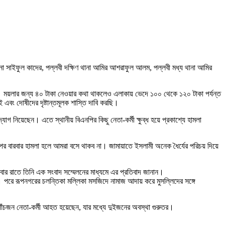
না সাইফুল কাদের, পল্লবী দক্ষিণ থানা আমির আশরাফুল আলম, পল্লবী মধ্য থানা আমির
ছে। ময়লার জন্য ৪০ টাকা নেওয়ার কথা থাকলেও এলাকায় ভেদে ১০০ থেকে ১২০ টাকা পর্যন্ত
এবং দোষীদের দৃষ্টান্তমূলক শাস্তি দাবি করছি।
নিয়েছেন। এতে স্থানীয় বিএনপির কিছু নেতা-কর্মী ক্ষুব্ধ হয়ে প্রকাশ্যে হামলা
 বারবার হামলা হলে আমরা বসে থাকব না। জামায়াতে ইসলামী অনেক ধৈর্যের পরিচয় দিয়ে
িবার রাতে তিনি এক সংবাদ সম্মেলনের মাধ্যমে এর প্রতিবাদ জানান।
য়। পরে রূপনগরের চলন্তিকা মল্লিকা মসজিদে নামাজ আদায় করে মুসল্লিদের সঙ্গে
 পাঁচজন নেতা-কর্মী আহত হয়েছেন, যার মধ্যে দুইজনের অবস্থা গুরুতর।