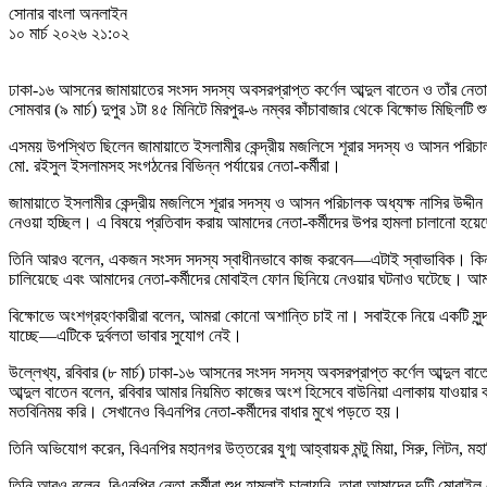
সোনার বাংলা অনলাইন
১০ মার্চ ২০২৬ ২১:০২
ঢাকা-১৬ আসনের জামায়াতের সংসদ সদস্য অবসরপ্রাপ্ত কর্ণেল আব্দুল বাতেন ও তাঁর নেতা-
সোমবার (৯ মার্চ) দুপুর ১টা ৪৫ মিনিটে মিরপুর-৬ নম্বর কাঁচাবাজার থেকে বিক্ষোভ মিছিলট
এসময় উপস্থিত ছিলেন জামায়াতে ইসলামীর কেন্দ্রীয় মজলিসে শূরার সদস্য ও আসন পরিচাল
মো. রইসুল ইসলামসহ সংগঠনের বিভিন্ন পর্যায়ের নেতা-কর্মীরা।
জামায়াতে ইসলামীর কেন্দ্রীয় মজলিসে শূরার সদস্য ও আসন পরিচালক অধ্যক্ষ নাসির উদ্
নেওয়া হচ্ছিল। এ বিষয়ে প্রতিবাদ করায় আমাদের নেতা-কর্মীদের উপর হামলা চালানো হয়েছে
তিনি আরও বলেন, একজন সংসদ সদস্য স্বাধীনভাবে কাজ করবেন—এটাই স্বাভাবিক। কিন্তু ঢা
চালিয়েছে এবং আমাদের নেতা-কর্মীদের মোবাইল ফোন ছিনিয়ে নেওয়ার ঘটনাও ঘটেছে। আমরা এ
বিক্ষোভে অংশগ্রহণকারীরা বলেন, আমরা কোনো অশান্তি চাই না। সবাইকে নিয়ে একটি সু
যাচ্ছে—এটিকে দুর্বলতা ভাবার সুযোগ নেই।
উল্লেখ্য, রবিবার (৮ মার্চ) ঢাকা-১৬ আসনের সংসদ সদস্য অবসরপ্রাপ্ত কর্ণেল আব্দুল বা
আব্দুল বাতেন বলেন, রবিবার আমার নিয়মিত কাজের অংশ হিসেবে বাউনিয়া এলাকায় যাওয়ার কথ
মতবিনিময় করি। সেখানেও বিএনপির নেতা-কর্মীদের বাধার মুখে পড়তে হয়।
তিনি অভিযোগ করেন, বিএনপির মহানগর উত্তরের যুগ্ম আহ্বায়ক মন্টু মিয়া, সিরু, লিটন, 
তিনি আরও বলেন, বিএনপির নেতা-কর্মীরা শুধু হামলাই চালায়নি, তারা আমাদের দুটি মোবাইল