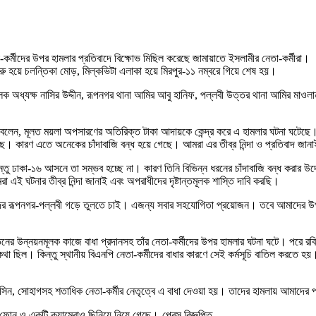
কর্মীদের উপর হামলার প্রতিবাদে বিক্ষোভ মিছিল করেছে জামায়াতে ইসলামীর নেতা-কর্মীরা।
ি শুরু হয়ে চলন্তিকা মোড়, মিল্কভিটা এলাকা হয়ে মিরপুর-১১ নম্বরে গিয়ে শেষ হয়।
ক অধ্যক্ষ নাসির উদ্দীন, রূপনগর থানা আমির আবু হানিফ, পল্লবী উত্তর থানা আমির মাওলা
দীন বলেন, মূলত ময়লা অপসারণের অতিরিক্ত টাকা আদায়কে কেন্দ্র করে এ হামলার ঘটনা ঘটে
। কারণ এতে অনেকের চাঁদাবাজি বন্ধ হয়ে গেছে। আমরা এর তীব্র নিন্দা ও প্রতিবাদ জানাই 
কা-১৬ আসনে তা সম্ভব হচ্ছে না। কারণ তিনি বিভিন্ন ধরনের চাঁদাবাজি বন্ধ করার উদ্যোগ 
ই ঘটনার তীব্র নিন্দা জানাই এবং অপরাধীদের দৃষ্টান্তমূলক শাস্তি দাবি করছি।
ন্দর রূপনগর-পল্লবী গড়ে তুলতে চাই। এজন্য সবার সহযোগিতা প্রয়োজন। তবে আমাদের উপর
তেনের উন্নয়নমূলক কাজে বাধা প্রদানসহ তাঁর নেতা-কর্মীদের উপর হামলার ঘটনা ঘটে। পরে রব
া ছিল। কিন্তু স্থানীয় বিএনপি নেতা-কর্মীদের বাধার কারণে সেই কর্মসূচি বাতিল করতে হ
মহাসিন, সোহাগসহ শতাধিক নেতা-কর্মীর নেতৃত্বে এ বাধা দেওয়া হয়। তাদের হামলায় আমাদের
 ফোন ও একটি ক্যামেরাও ছিনিয়ে নিয়ে গেছে।-প্রেস বিজ্ঞপ্তি