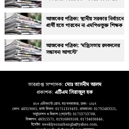
আজকের পত্রিকা: স্থানীয় সরকার নির্বাচনে
প্রার্থী হতে পারবেন না এমপিওভুক্ত শিক্ষক
আজকের পত্রিকা: ‘মন্ত্রিসভায় রদবদলের
সম্ভাবনা আগস্টে’
ভারপ্রাপ্ত সম্পাদক:
মোঃ তাসনীম আলম
প্রকাশক:
এটিএম সিরাজুল হক
৪২৩ এলিফ্যান্ট রোড, বড় মগবাজার, ঢাকা - ১২১৭
ফোন: 48319065, বার্তা বিভাগ: 01711319493, গ্রামবাংলা: 01792483321,
সার্কুলেশন ও বিকাশ (পেমেন্ট): 01753753708,
বিজ্ঞাপন: 48315571, 01916869168, 01734036846,
ইমেইল: weeklysonarbangla@yahoo.com,