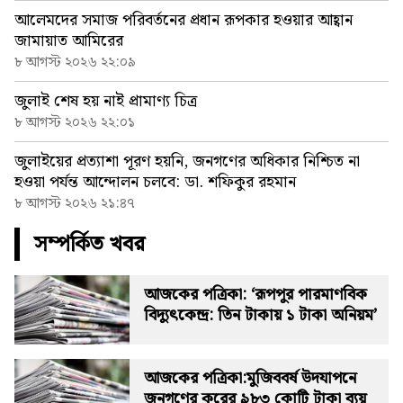
আলেমদের সমাজ পরিবর্তনের প্রধান রূপকার হওয়ার আহ্বান
জামায়াত আমিরের
৮ আগস্ট ২০২৬ ২২:০৯
জুলাই শেষ হয় নাই প্রামাণ্য চিত্র
৮ আগস্ট ২০২৬ ২২:০১
জুলাইয়ের প্রত্যাশা পূরণ হয়নি, জনগণের অধিকার নিশ্চিত না
হওয়া পর্যন্ত আন্দোলন চলবে: ডা. শফিকুর রহমান
৮ আগস্ট ২০২৬ ২১:৪৭
সম্পর্কিত খবর
আজকের পত্রিকা: ‘রূপপুর পারমাণবিক
বিদ্যুৎকেন্দ্র: তিন টাকায় ১ টাকা অনিয়ম’
আজকের পত্রিকা:মুজিববর্ষ উদযাপনে
জনগণের করের ৯৮৩ কোটি টাকা ব্যয়