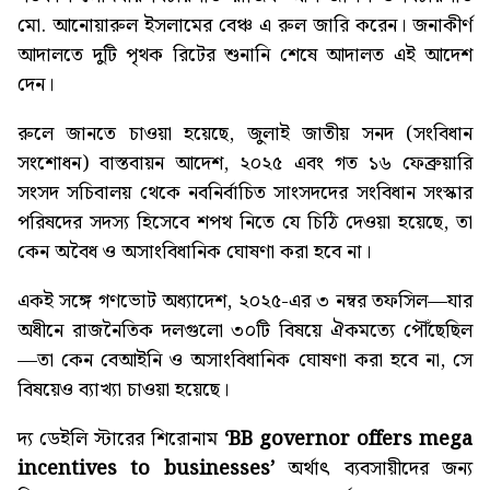
মো. আনোয়ারুল ইসলামের বেঞ্চ এ রুল জারি করেন। জনাকীর্ণ
আদালতে দুটি পৃথক রিটের শুনানি শেষে আদালত এই আদেশ
দেন।
রুলে জানতে চাওয়া হয়েছে, জুলাই জাতীয় সনদ (সংবিধান
সংশোধন) বাস্তবায়ন আদেশ, ২০২৫ এবং গত ১৬ ফেব্রুয়ারি
সংসদ সচিবালয় থেকে নবনির্বাচিত সাংসদদের সংবিধান সংস্কার
পরিষদের সদস্য হিসেবে শপথ নিতে যে চিঠি দেওয়া হয়েছে, তা
কেন অবৈধ ও অসাংবিধানিক ঘোষণা করা হবে না।
একই সঙ্গে গণভোট অধ্যাদেশ, ২০২৫-এর ৩ নম্বর তফসিল—যার
অধীনে রাজনৈতিক দলগুলো ৩০টি বিষয়ে ঐকমত্যে পৌঁছেছিল
—তা কেন বেআইনি ও অসাংবিধানিক ঘোষণা করা হবে না, সে
বিষয়েও ব্যাখ্যা চাওয়া হয়েছে।
দ্য ডেইলি স্টারের শিরোনাম
‘BB governor offers mega
incentives to businesses’
অর্থাৎ ব্যবসায়ীদের জন্য