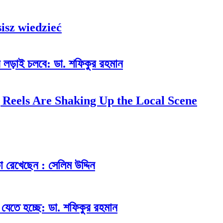
isz wiedzieć
ের লড়াই চলবে: ডা. শফিকুর রহমান
 Reels Are Shaking Up the Local Scene
িকা রেখেছেন : সেলিম উদ্দিন
যেতে হচ্ছে: ডা. শফিকুর রহমান