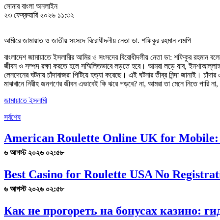
সোনার বাংলা অনলাইন
২৩ ফেব্রুয়ারি ২০২৬ ১১:৩২
আমীরে জামায়াত ও জাতীয় সংসদে বিরোধীদলীয় নেতা ডা. শফিকুর রহমান এমপি
বাংলাদেশ জামায়াতে ইসলামীর আমির ও সংসদের বিরোধীদলীয় নেতা ডা: শফিকুর রহমান বল
জীবন ও সম্পদ রক্ষা করতে হলে সম্মিলিতভাবে লড়তে হবে। আমরা লড়ে যাব, ইনশাআল্লা
লেনদেনের ঘটনায় চাঁদাবাজরা পিটিয়ে হত্যা করেছে। এই ঘটনার তীব্র নিন্দা জানাই। চাঁদা
মাঝখানে নিরীহ জনগণের জীবন এভাবেই কি ঝরে পড়বে? না, আমরা তা মেনে নিতে পারি না
জামায়াতে ইসলামী
সর্বশেষ
American Roulette Online UK for Mobile:
৬ আগস্ট ২০২৬ ০২:৫৮
Best Casino for Roulette USA No Registrat
৬ আগস্ট ২০২৬ ০২:৫৮
Как не прогореть на бонусах казино: г