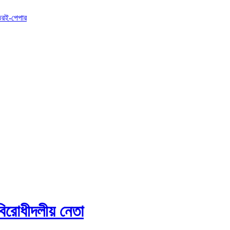
তর
ই-পেপার
বিরোধীদলীয় নেতা