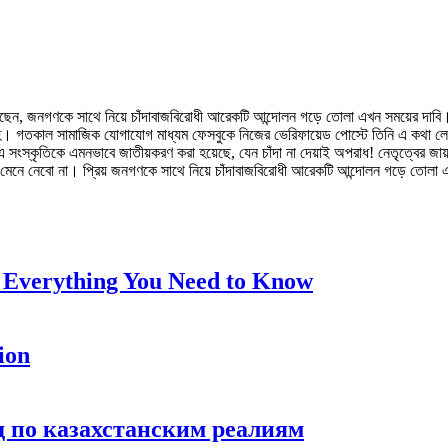
েছেন, জনগণকে সাথে নিয়ে চাঁদাবাজবিরোধী আরেকটি আন্দোলন গড়ে তোলা এখন সময়ের দাবি।
হ। গতকাল সামাজিক যোগাযোগ মাধ্যম ফেসবুকে নিজের ভেরিফায়েড পোস্টে তিনি এ কথা লে
র এ সংস্কৃতিকে এমনভাবে জাতীয়করণ করা হয়েছে, যেন চাঁদা না দেয়াই অপরাধ! নেতৃত্বের জায়গ
, মেনে নেবো না। প্রিয় জনগণকে সাথে নিয়ে চাঁদাবাজবিরোধী আরেকটি আন্দোলন গড়ে তোলা
 Everything You Need to Know
ion
ид по казахстанским реалиям