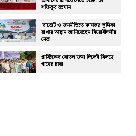
আমাদের এগিয়ে যেতে হচ্ছে: ডা.
শফিকুর রহমান
বাজেট ও জননীতিতে কার্যকর ভূমিকা
রাখার আহ্বান জানিয়েছেন বিরোধীদলীয়
নেতা
প্লাস্টিকের বোতল জমা দিলেই মিলছে
গাছের চারা