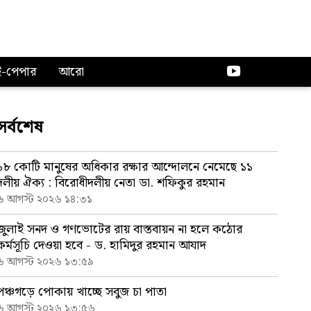
ই-পেপার
আরো
সর্বশেষ
১৮ কোটি মানুষের অধিকার রক্ষার আন্দোলনে নেমেছে ১১
দলীয় ঐক্য : বিরোধীদলীয় নেতা ডা. শফিকুর রহমান
৬ আগস্ট ২০২৬ ১৪:৩১
জুলাই সনদ ও গণভোটের রায় বাস্তবায়ন না হলে কঠোর
কর্মসূচি দেওয়া হবে - ড. হামিদুর রহমান আযাদ
৬ আগস্ট ২০২৬ ১৩:৫৯
পঞ্চগড়ে পোকায় খাচ্ছে সবুজ চা পাতা
৬ আগস্ট ২০২৬ ১৩:৫৬