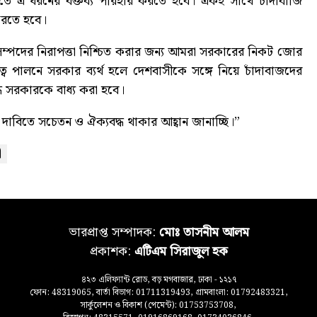
ষ্যতে এ ধরনের বক্তব্য পরিহার করতে হবে। একই সাথে চাঁদাবাজি
 করতে হবে।
ম্পদের নিরাপত্তা নিশ্চিত করার জন্য আমরা সরকারের নিকট জোর
ত্ব পালনে সরকার ব্যর্থ হলে দেশবাসীকে সঙ্গে নিয়ে চাঁদাবাজদের
্ধে সরকারকে বাধ্য করা হবে।
দাবিতে সচেতন ও ঐক্যবদ্ধ থাকার আহ্বান জানাচ্ছি।”
ী
ভারপ্রাপ্ত সম্পাদক:
মোঃ তাসনীম আলম
প্রকাশক:
এটিএম সিরাজুল হক
৪২৩ এলিফ্যান্ট রোড, বড় মগবাজার, ঢাকা - ১২১৭
ফোন: 48319065, বার্তা বিভাগ: 01711319493, গ্রামবাংলা: 01792483321,
সার্কুলেশন ও বিকাশ (পেমেন্ট): 01753753708,