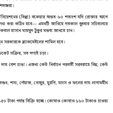
েষজ্ঞরা।
সোসিয়েশনের (বিপ্পা) বকেয়ার অন্তত ৬০ শতাংশ যদি রোজার আগে
িচালনা করা কঠিন হবে— এমনটি জানিয়ে গতকাল বুধবার সচিবালয়ে
 ইকবাল হাসান মাহমুদ টুকুর মন্তব্য জানতে চান।
নতুন সরকারকে ব্ল্যাকমেইলের শামিল হবে।
িকেট সক্রিয়, সব পণ্যই চড়া
।
র দাম বেশ চাঙা। এজন্য কেউ নির্বাচন পরবর্তী সরবরাহে বিঘ্ন, কেউ
েগুন, শসা, পেঁয়াজ, খেজুর, মুরগি, মাংস ও ফলের দাম লাগামহীন
৫০ টাকা পর্যন্ত বিক্রি হচ্ছে। কোথাও কোথাও ১৬০ টাকাও চাওয়া