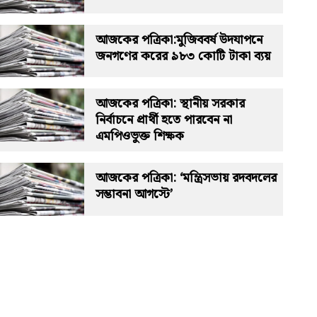
আজকের পত্রিকা:মুজিববর্ষ উদযাপনে
জনগণের করের ৯৮৩ কোটি টাকা ব্যয়
আজকের পত্রিকা: স্থানীয় সরকার
নির্বাচনে প্রার্থী হতে পারবেন না
এমপিওভুক্ত শিক্ষক
আজকের পত্রিকা: ‘মন্ত্রিসভায় রদবদলের
সম্ভাবনা আগস্টে’