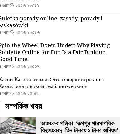
৭ আগস্ট ২০২৬ ১৩:১৯
Ruletka porady online: zasady, porady i
wskazówki
৭ আগস্ট ২০২৬ ১৩:১৬
Spin the Wheel Down Under: Why Playing
Roulette Online for Fun Is a Fair Dinkum
Good Time
৭ আগস্ট ২০২৬ ১৩:০৭
Каспи Казино отзывы: что говорят игроки из
Казахстана о новом гемблинг-сервисе
৭ আগস্ট ২০২৬ ১০:৪২
সম্পর্কিত খবর
আজকের পত্রিকা: ‘রূপপুর পারমাণবিক
বিদ্যুৎকেন্দ্র: তিন টাকায় ১ টাকা অনিয়ম’