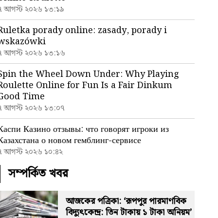
৭ আগস্ট ২০২৬ ১৩:১৯
Ruletka porady online: zasady, porady i
wskazówki
৭ আগস্ট ২০২৬ ১৩:১৬
Spin the Wheel Down Under: Why Playing
Roulette Online for Fun Is a Fair Dinkum
Good Time
৭ আগস্ট ২০২৬ ১৩:০৭
Каспи Казино отзывы: что говорят игроки из
Казахстана о новом гемблинг-сервисе
৭ আগস্ট ২০২৬ ১০:৪২
সম্পর্কিত খবর
আজকের পত্রিকা: ‘রূপপুর পারমাণবিক
বিদ্যুৎকেন্দ্র: তিন টাকায় ১ টাকা অনিয়ম’