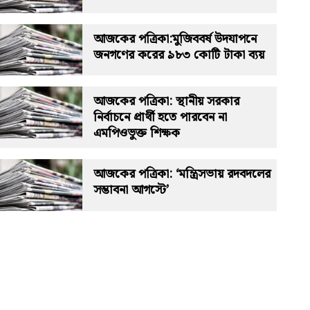
আজকের পত্রিকা:মুজিববর্ষ উদযাপনে
জনগণের করের ৯৮৩ কোটি টাকা ব্যয়
আজকের পত্রিকা: স্থানীয় সরকার
নির্বাচনে প্রার্থী হতে পারবেন না
এমপিওভুক্ত শিক্ষক
আজকের পত্রিকা: ‘মন্ত্রিসভায় রদবদলের
সম্ভাবনা আগস্টে’