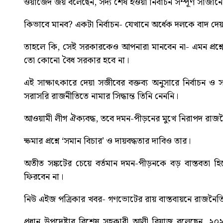
ওয়াজেদ জয় বলেছেন, সদ্য শেষ হওয়া নির্বাচন সম্পূর্ণ সাজা
কিভাবে মানব? একটা নির্বাচন- যেখানে অর্ধেক দলকে বাদ দেয়
তাহলে কি, সেই সরকারকেও আপনারা মানবেন না- এমন প্রশ্
তো কোনো বৈধ সরকার হবে না।
এই সাক্ষাৎকারে দেয়া সজীবের বক্তব্য অনুসারে নির্বাচন ও 
সরাসরি রাজনীতিতে নামার সিদ্ধান্ত তিনি নেননি।
আওয়ামী লীগ ঐক্যবদ্ধ, তবে দমন-পীড়নের মুখে নিরাপদ রাজন
ক্ষমার প্রশ্নে ‘সমান বিচার’ ও দায়বদ্ধতার দাবিও তার।
অতীত সঙ্কটের চেয়ে বর্তমান দমন-পীড়নকে বড় বাস্তবতা 
ফিরবেন না।
নিউ এইজ পত্রিকার খবর-
গণভোটের রায় বাস্তবায়নে রাজনৈত
প্রধান উপদেষ্টার বিশেষ সহকারী আলী রিয়াজ বলেছেন, 