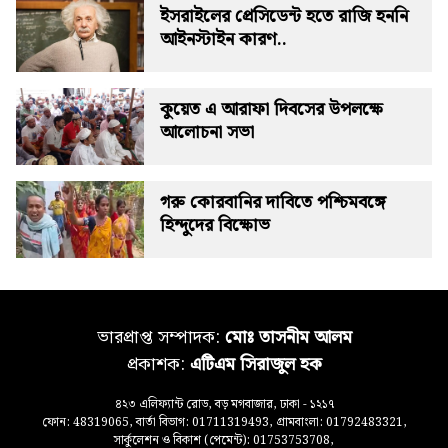
ইসরাইলের প্রেসিডেন্ট হতে রাজি হননি
আইনস্টাইন কারণ..
কুয়েত এ আরাফা দিবসের উপলক্ষে
আলোচনা সভা
গরু কোরবানির দাবিতে পশ্চিমবঙ্গে
হিন্দুদের বিক্ষোভ
ভারপ্রাপ্ত সম্পাদক:
মোঃ তাসনীম আলম
প্রকাশক:
এটিএম সিরাজুল হক
৪২৩ এলিফ্যান্ট রোড, বড় মগবাজার, ঢাকা - ১২১৭
ফোন: 48319065, বার্তা বিভাগ: 01711319493, গ্রামবাংলা: 01792483321,
সার্কুলেশন ও বিকাশ (পেমেন্ট): 01753753708,