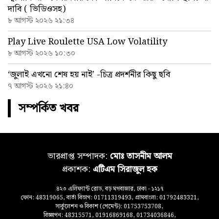
দাবি ( ভিডিওসহ)
৮ আগস্ট ২০২৬ ২১:৩৪
Play Live Roulette USA Low Volatility
৮ আগস্ট ২০২৬ ১০:৩০
‘জুলাই এখনো শেষ হয় নাই’ -চিত্র প্রদর্শনীর কিছু ছবি
৭ আগস্ট ২০২৬ ২১:৪০
সম্পর্কিত খবর
ভারপ্রাপ্ত সম্পাদক:
মোঃ তাসনীম আলম
প্রকাশক:
এটিএম সিরাজুল হক
৪২৩ এলিফ্যান্ট রোড, বড় মগবাজার, ঢাকা - ১২১৭
ফোন: 48319065, বার্তা বিভাগ: 01711319493, গ্রামবাংলা: 01792483321,
সার্কুলেশন ও বিকাশ (পেমেন্ট): 01753753708,
বিজ্ঞাপন: 48315571, 01916869168, 01734036846,