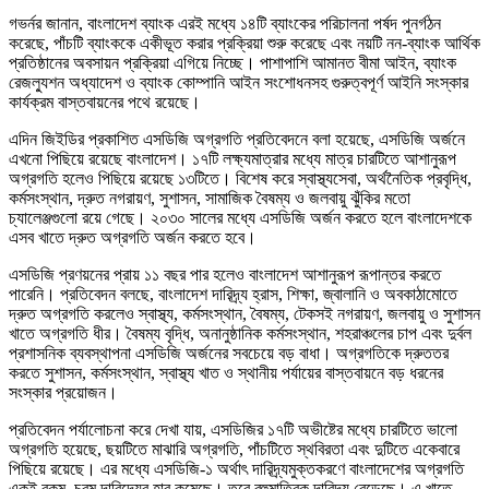
গভর্নর জানান, বাংলাদেশ ব্যাংক এরই মধ্যে ১৪টি ব্যাংকের পরিচালনা পর্ষদ পুনর্গঠন
করেছে, পাঁচটি ব্যাংককে একীভূত করার প্রক্রিয়া শুরু করেছে এবং নয়টি নন-ব্যাংক আর্থিক
প্রতিষ্ঠানের অবসায়ন প্রক্রিয়া এগিয়ে নিচ্ছে। পাশাপাশি আমানত বীমা আইন, ব্যাংক
রেজল্যুশন অধ্যাদেশ ও ব্যাংক কোম্পানি আইন সংশোধনসহ গুরুত্বপূর্ণ আইনি সংস্কার
কার্যক্রম বাস্তবায়নের পথে রয়েছে।
এদিন জিইডির প্রকাশিত এসডিজি অগ্রগতি প্রতিবেদনে বলা হয়েছে, এসডিজি অর্জনে
এখনো পিছিয়ে রয়েছে বাংলাদেশ। ১৭টি লক্ষ্যমাত্রার মধ্যে মাত্র চারটিতে আশানুরূপ
অগ্রগতি হলেও পিছিয়ে রয়েছে ১৩টিতে। বিশেষ করে স্বাস্থ্যসেবা, অর্থনৈতিক প্রবৃদ্ধি,
কর্মসংস্থান, দ্রুত নগরায়ণ, সুশাসন, সামাজিক বৈষম্য ও জলবায়ু ঝুঁকির মতো
চ্যালেঞ্জগুলো রয়ে গেছে। ২০৩০ সালের মধ্যে এসডিজি অর্জন করতে হলে বাংলাদেশকে
এসব খাতে দ্রুত অগ্রগতি অর্জন করতে হবে।
এসডিজি প্রণয়নের প্রায় ১১ বছর পার হলেও বাংলাদেশ আশানুরূপ রূপান্তর করতে
পারেনি। প্রতিবেদন বলছে, বাংলাদেশ দারিদ্র্য হ্রাস, শিক্ষা, জ্বালানি ও অবকাঠামোতে
দ্রুত অগ্রগতি করলেও স্বাস্থ্য, কর্মসংস্থান, বৈষম্য, টেকসই নগরায়ণ, জলবায়ু ও সুশাসন
খাতে অগ্রগতি ধীর। বৈষম্য বৃদ্ধি, অনানুষ্ঠানিক কর্মসংস্থান, শহরাঞ্চলের চাপ এবং দুর্বল
প্রশাসনিক ব্যবস্থাপনা এসডিজি অর্জনের সবচেয়ে বড় বাধা। অগ্রগতিকে দ্রুততর
করতে সুশাসন, কর্মসংস্থান, স্বাস্থ্য খাত ও স্থানীয় পর্যায়ের বাস্তবায়নে বড় ধরনের
সংস্কার প্রয়োজন।
প্রতিবেদন পর্যালোচনা করে দেখা যায়, এসডিজির ১৭টি অভীষ্টের মধ্যে চারটিতে ভালো
অগ্রগতি হয়েছে, ছয়টিতে মাঝারি অগ্রগতি, পাঁচটিতে স্থবিরতা এবং দুটিতে একেবারে
পিছিয়ে রয়েছে। এর মধ্যে এসডিজি-১ অর্থাৎ দারিদ্র্যমুক্তকরণে বাংলাদেশের অগ্রগতি
একই রকম, চরম দারিদ্র্যের হার কমেছে। তবে বহুমাত্রিক দারিদ্র্য বেড়েছে। এ খাতে