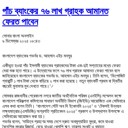
পাঁচ ব্যাংকের ৭৬ লাখ গ্রাহক আমানত
ফেরত পাবেন
সোনার বাংলা অনলাইন
৯ ডিসেম্বর ২০২৫ ০৮:৪৩
বাংলাদেশ ব্যাংকের গভর্নর ড. আহসান এইচ মনসুর
একীভূত হওয়া পাঁচ ইসলামী ব্যাংকের গ্রাহকদের টাকা এক-দুই সপ্তাহের মধ্যে ফেরত
দেয়া শুরু হতে পারে। এ উদ্যোগের ফলে ৭৬ লাখ গ্রাহক আমানত ফেরত পাবেন বলে
জানিয়েছেন বাংলাদেশ ব্যাংকের গভর্নর ড. আহসান এইচ মনসুর। তিনি বলেন, ‘ডিপোজিট
গ্যারান্টি ১ লাখ টাকা থেকে বাড়িয়ে ২ লাখ করা হয়েছে। নতুন ব্যাংকটি প্রথম বা দ্বিতীয়
বছরেই মুনাফার মুখ দেখতে পারে।’৴
সোমবার রাজধানীর শেরেবাংলা নগরে জাতীয় অর্থনৈতিক পরিষদ (এনইসি) সম্মেলন কক্ষে
বাংলাদেশ পরিকল্পনা কমিশনের সাধারণ অর্থনীতি বিভাগ (জিইডি) আয়োজিত এক সেমিনারে
এসব কথা বলেন তিনি। ‘বাংলাদেশ স্টেট অব দি ইকোনমি ২০২৫’ ও ‘টেকসই উন্নয়ন
লক্ষ্যমাত্রার (এসডিজি) অগ্রগতি প্রতিবেদন ২০২৫’ প্রকাশ ও উপস্থাপন উপলক্ষে এ
সেমিনারের আয়োজন করা হয়।
গভর্নর বলেন, ‘দায়িত্ব গ্রহণের সময় দেশে দ্রুত অবমূল্যায়িত মুদ্রা, কমে যাওয়া
বৈদেশিক মুদ্রার রিজার্ভ, বেড়ে যাওয়া খেলাপি ঋণ, তারল্য সংকট ও ব্যাহত