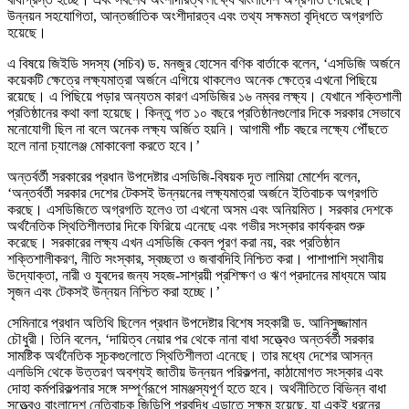
উন্নয়ন সহযোগিতা, আন্তর্জাতিক অংশীদারত্ব এবং তথ্য সক্ষমতা বৃদ্ধিতে অগ্রগতি
হয়েছে।
এ বিষয়ে জিইডি সদস্য (সচিব) ড. মনজুর হোসেন বণিক বার্তাকে বলেন, ‘‌এসডিজি অর্জনে
কয়েকটি ক্ষেত্রে লক্ষ্যমাত্রা অর্জনে এগিয়ে থাকলেও অনেক ক্ষেত্রে এখনো পিছিয়ে
রয়েছে। এ পিছিয়ে পড়ার অন্যতম কারণ এসডিজির ১৬ নম্বর লক্ষ্য। যেখানে শক্তিশালী
প্রতিষ্ঠানের কথা বলা হয়েছে। কিন্তু গত ১০ বছরে প্রতিষ্ঠানগুলোর দিকে সরকার সেভাবে
মনোযোগী ছিল না বলে অনেক লক্ষ্য অর্জিত হয়নি। আগামী পাঁচ বছরে লক্ষ্যে পৌঁছতে
হলে নানা চ্যালেঞ্জ মোকাবেলা করতে হবে।’
অন্তর্বর্তী সরকারের প্রধান উপদেষ্টার এসডিজি-বিষয়ক দূত লামিয়া মোর্শেদ বলেন,
‘‌অন্তর্বর্তী সরকার দেশের টেকসই উন্নয়নের লক্ষ্যমাত্রা অর্জনে ইতিবাচক অগ্রগতি
করছে। এসডিজিতে অগ্রগতি হলেও তা এখনো অসম এবং অনিয়মিত। সরকার দেশকে
অর্থনৈতিক স্থিতিশীলতার দিকে ফিরিয়ে এনেছে এবং গভীর সংস্কার কার্যক্রম শুরু
করেছে। সরকারের লক্ষ্য এখন এসডিজি কেবল পূরণ করা নয়, বরং প্রতিষ্ঠান
শক্তিশালীকরণ, নীতি সংস্কার, স্বচ্ছতা ও জবাবদিহি নিশ্চিত করা। পাশাপাশি স্থানীয়
উদ্যোক্তা, নারী ও যুবদের জন্য সহজ-সাশ্রয়ী প্রশিক্ষণ ও ঋণ প্রদানের মাধ্যমে আয়
সৃজন এবং টেকসই উন্নয়ন নিশ্চিত করা হচ্ছে।’
সেমিনারে প্রধান অতিথি ছিলেন প্রধান উপদেষ্টার বিশেষ সহকারী ড. আনিসুজ্জামান
চৌধুরী। তিনি বলেন, ‘‌দায়িত্ব নেয়ার পর থেকে নানা বাধা সত্ত্বেও অন্তর্বর্তী সরকার
সামষ্টিক অর্থনৈতিক সূচকগুলোতে স্থিতিশীলতা এনেছে। তার মধ্যে দেশের আসন্ন
এলডিসি থেকে উত্তরণ অবশ্যই জাতীয় উন্নয়ন পরিকল্পনা, কাঠামোগত সংস্কার এবং
দোহা কর্মপরিকল্পনার সঙ্গে সম্পূর্ণরূপে সামঞ্জস্যপূর্ণ হতে হবে। অর্থনীতিতে বিভিন্ন বাধা
সত্ত্বেও বাংলাদেশ নেতিবাচক জিডিপি প্রবৃদ্ধি এড়াতে সক্ষম হয়েছে, যা একই ধরনের