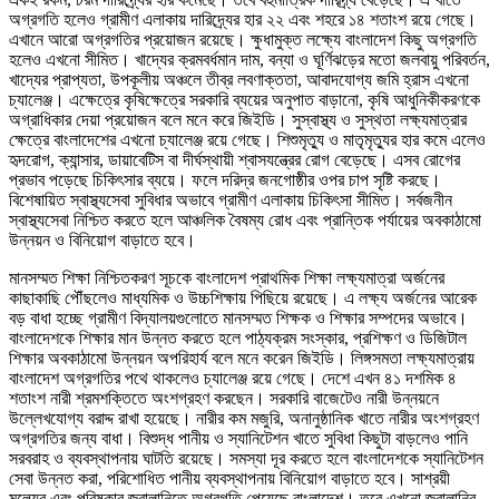
অগ্রগতি হলেও গ্রামীণ এলাকায় দারিদ্র্যের হার ২২ এবং শহরে ১৪ শতাংশ রয়ে গেছে।
এখানে আরো অগ্রগতির প্রয়োজন রয়েছে। ক্ষুধামুক্ত লক্ষ্যে বাংলাদেশ কিছু অগ্রগতি
হলেও এখনো সীমিত। খাদ্যের ক্রমবর্ধমান দাম, বন্যা ও ঘূর্ণিঝড়ের মতো জলবায়ু পরিবর্তন,
খাদ্যের প্রাপ্যতা, উপকূলীয় অঞ্চলে তীব্র লবণাক্ততা, আবাদযোগ্য জমি হ্রাস এখনো
চ্যালেঞ্জ। এক্ষেত্রে কৃষিক্ষেত্রে সরকারি ব্যয়ের অনুপাত বাড়ানো, কৃষি আধুনিকীকরণকে
অগ্রাধিকার দেয়া প্রয়োজন বলে মনে করে জিইডি। সুস্বাস্থ্য ও সুস্থতা লক্ষ্যমাত্রার
ক্ষেত্রে বাংলাদেশের এখনো চ্যালেঞ্জ রয়ে গেছে। শিশুমৃত্যু ও মাতৃমৃত্যুর হার কমে এলেও
হৃদরোগ, ক্যান্সার, ডায়াবেটিস বা দীর্ঘস্থায়ী শ্বাসযন্ত্রের রোগ বেড়েছে। এসব রোগের
প্রভাব পড়েছে চিকিৎসার ব্যয়ে। ফলে দরিদ্র জনগোষ্ঠীর ওপর চাপ সৃষ্টি করছে।
বিশেষায়িত স্বাস্থ্যসেবা সুবিধার অভাবে গ্রামীণ এলাকায় চিকিৎসা সীমিত। সর্বজনীন
স্বাস্থ্যসেবা নিশ্চিত করতে হলে আঞ্চলিক বৈষম্য রোধ এবং প্রান্তিক পর্যায়ের অবকাঠামো
উন্নয়ন ও বিনিয়োগ বাড়াতে হবে।
মানসম্মত শিক্ষা নিশ্চিতকরণ সূচকে বাংলাদেশ প্রাথমিক শিক্ষা লক্ষ্যমাত্রা অর্জনের
কাছাকাছি পৌঁছলেও মাধ্যমিক ও উচ্চশিক্ষায় পিছিয়ে রয়েছে। এ লক্ষ্য অর্জনের আরেক
বড় বাধা হচ্ছে গ্রামীণ বিদ্যালয়গুলোতে মানসম্মত শিক্ষক ও শিক্ষার সম্পদের অভাবে।
বাংলাদেশকে শিক্ষার মান উন্নত করতে হলে পাঠ্যক্রম সংস্কার, প্রশিক্ষণ ও ডিজিটাল
শিক্ষার অবকাঠামো উন্নয়ন অপরিহার্য বলে মনে করেন জিইডি। লিঙ্গসমতা লক্ষ্যমাত্রায়
বাংলাদেশ অগ্রগতির পথে থাকলেও চ্যালেঞ্জ রয়ে গেছে। দেশে এখন ৪১ দশমিক ৪
শতাংশ নারী শ্রমশক্তিতে অংশগ্রহণ করছেন। সরকারি বাজেটেও নারী উন্নয়নে
উল্লেখযোগ্য বরাদ্দ রাখা হয়েছে। নারীর কম মজুরি, অনানুষ্ঠানিক খাতে নারীর অংশগ্রহণ
অগ্রগতির জন্য বাধা। বিশুদ্ধ পানীয় ও স্যানিটেশন খাতে সুবিধা কিছুটা বাড়লেও পানি
সরবরাহ ও ব্যবস্থাপনায় ঘাটতি রয়েছে। সমস্যা দূর করতে হলে বাংলাদেশকে স্যানিটেশন
সেবা উন্নত করা, পরিশোধিত পানীয় ব্যবস্থাপনায় বিনিয়োগ বাড়াতে হবে। সাশ্রয়ী
মূল্যের এবং পরিষ্কার জ্বালানিতে অগ্রগতি পেয়েছে বাংলাদেশ। তবে এখনো জ্বালানির