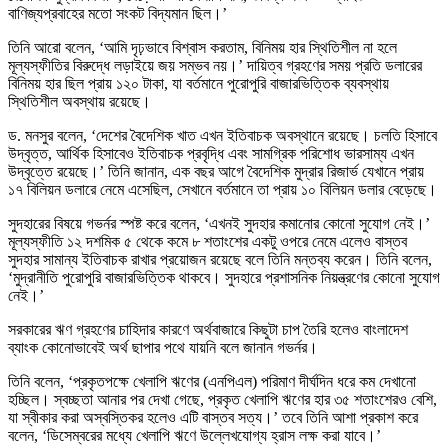
বাণিজ্যপ্রবাহের মতো সংকট বিদ্যমান ছিল।’
তিনি আরো বলেন, ‘আমি দৃঢ়ভাবে বিশ্বাস করতাম, বিনিময় হার স্থিতিশীল না হলে
মূল্যস্ফীতির বিরুদ্ধে লড়াইয়ে জয় সম্ভব নয়।’ দায়িত্ব গ্রহণের সময় প্রতি ডলারের
বিনিময় হার ছিল প্রায় ১২০ টাকা, যা বর্তমানে পুরোপুরি বাজারভিত্তিক ব্যবস্থায়
স্থিতিশীল অবস্থায় রয়েছে।
ড. মনসুর বলেন, ‘দেশের বৈদেশিক খাত এখন ইতিবাচক অবস্থানে রয়েছে। চলতি হিসাবে
উদ্বৃত্ত, আর্থিক হিসাবেও ইতিবাচক প্রবৃদ্ধি এবং সামগ্রিক পরিশোধ ভারসাম্য এখন
উদ্বৃত্তে রয়েছে।’ তিনি জানান, এক বছর আগে বৈদেশিক মুদ্রার রিজার্ভ যেখানে প্রায়
১৭ বিলিয়ন ডলারে নেমে এসেছিল, সেখানে বর্তমানে তা প্রায় ১০ বিলিয়ন ডলার বেড়েছে।
সুদহারের বিষয়ে গভর্নর স্পষ্ট করে বলেন, ‘এখনই সুদহার কমানোর কোনো সুযোগ নেই।’
মূল্যস্ফীতি ১২ দশমিক ৫ থেকে কমে ৮ শতাংশের একটু ওপরে নেমে এলেও বাস্তব
সুদহার সামান্য ইতিবাচক রাখার প্রয়োজন রয়েছে বলে তিনি মন্তব্য করেন। তিনি বলেন,
‘মুদ্রানীতি পুরোপুরি বাজারভিত্তিক থাকবে। সুদহারে প্রশাসনিক নিয়ন্ত্রণের কোনো সুযোগ
নেই।’
সরকারের ঋণ গ্রহণের চাহিদার কারণে অর্থবাজারে কিছুটা চাপ তৈরি হলেও বাংলাদেশ
ব্যাংক কোনোভাবেই অর্থ ছাপার পথে যায়নি বলে জানান গভর্নর।
তিনি বলেন, ‘প্রকৃতপক্ষে খেলাপি ঋণের (এনপিএল) পরিমাণ দীর্ঘদিন ধরে কম দেখানো
হচ্ছিল। স্বচ্ছতা আনার পর দেখা গেছে, প্রকৃত খেলাপি ঋণের হার ৩৫ শতাংশেরও বেশি,
যা স্বীকার করা অস্বস্তিকর হলেও এটি বাস্তব সত্য।’ তবে তিনি আশা প্রকাশ করে
বলেন, ‘ডিসেম্বরের মধ্যে খেলাপি ঋণে উল্লেখযোগ্য হ্রাস লক্ষ করা যাবে।’