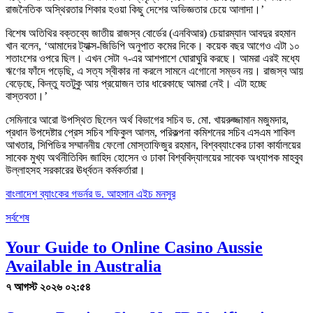
রাজনৈতিক অস্থিরতার শিকার হওয়া কিছু দেশের অভিজ্ঞতার চেয়ে আলাদা।’
বিশেষ অতিথির বক্তব্যে জাতীয় রাজস্ব বোর্ডের (এনবিআর) চেয়ারম্যান আবদুর রহমান
খান বলেন, ‘‌আমাদের ট্যাক্স-জিডিপি অনুপাত কমের দিকে। কয়েক বছর আগেও এটা ১০
শতাংশের ওপরে ছিল। এখন সেটা ৭-এর আশপাশে ঘোরাঘুরি করছে। আমরা এরই মধ্যে
ঋণের ফাঁদে পড়েছি, এ সত্য স্বীকার না করলে সামনে এগোনো সম্ভব নয়। রাজস্ব আয়
বেড়েছে, কিন্তু যতটুকু আয় প্রয়োজন তার ধারেকাছে আমরা নেই। এটা হচ্ছে
বাস্তবতা।’
সেমিনারে আরো উপস্থিত ছিলেন অর্থ বিভাগের সচিব ড. মো. খায়রুজ্জামান মজুমদার,
প্রধান উপদেষ্টার প্রেস সচিব শফিকুল আলম, পরিকল্পনা কমিশনের সচিব এসএম শাকিল
আখতার, সিপিডির সম্মাননীয় ফেলো মোস্তাফিজুর রহমান, বিশ্বব্যাংকের ঢাকা কার্যালয়ের
সাবেক মুখ্য অর্থনীতিবিদ জাহিদ হোসেন ও ঢাকা বিশ্ববিদ্যালয়ের সাবেক অধ্যাপক মাহবুব
উল্লাহসহ সরকারের ঊর্ধ্বতন কর্মকর্তারা।
বাংলাদেশ ব্যাংকের গভর্নর ড. আহসান এইচ মনসুর
সর্বশেষ
Your Guide to Online Casino Aussie
Available in Australia
৭ আগস্ট ২০২৬ ০২:৫৪