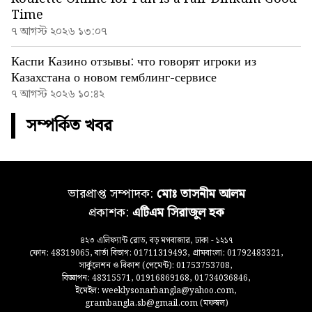
Time
৭ আগস্ট ২০২৬ ১৩:০৭
Каспи Казино отзывы: что говорят игроки из
Казахстана о новом гемблинг-сервисе
৭ আগস্ট ২০২৬ ১০:৪২
সম্পর্কিত খবর
ভারপ্রাপ্ত সম্পাদক:
মোঃ তাসনীম আলম
প্রকাশক:
এটিএম সিরাজুল হক
৪২৩ এলিফ্যান্ট রোড, বড় মগবাজার, ঢাকা - ১২১৭
ফোন: 48319065, বার্তা বিভাগ: 01711319493, গ্রামবাংলা: 01792483321,
সার্কুলেশন ও বিকাশ (পেমেন্ট): 01753753708,
বিজ্ঞাপন: 48315571, 01916869168, 01734036846,
ইমেইল: weeklysonarbangla@yahoo.com,
grambangla.sb@gmail.com (মফস্বল)