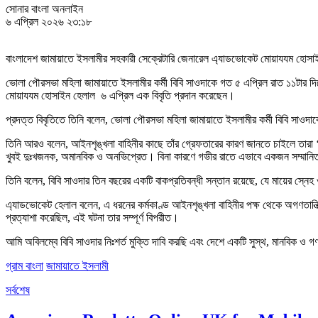
সোনার বাংলা অনলাইন
৬ এপ্রিল ২০২৬ ২৩:১৮
বাংলাদেশ জামায়াতে ইসলামীর সহকারী সেক্রেটারি জেনারেল এ্যাডভোকেট মোয়াযযম হোস
ভোলা পৌরসভা মহিলা জামায়াতে ইসলামীর কর্মী বিবি সাওদাকে গত ৫ এপ্রিল রাত ১১টার দিক
মোয়াযযম হোসাইন হেলাল ৬ এপ্রিল এক বিবৃতি প্রদান করেছেন।
প্রদত্ত বিবৃতিতে তিনি বলেন, ভোলা পৌরসভা মহিলা জামায়াতে ইসলামীর কর্মী বিবি সাওদা
তিনি আরও বলেন, আইনশৃঙ্খলা বাহিনীর কাছে তাঁর গ্রেফতারের কারণ জানতে চাইলে তারা ‘ঊ
খুবই দুঃখজনক, অমানবিক ও অনভিপ্রেত। বিনা কারণে গভীর রাতে এভাবে একজন সম্মানিত ন
তিনি বলেন, বিবি সাওদার তিন বছরের একটি বাকপ্রতিবন্ধী সন্তান রয়েছে, যে মায়ের স্নে
এ্যাডভোকেট হেলাল বলেন, এ ধরনের কর্মকাণ্ড আইনশৃঙ্খলা বাহিনীর পক্ষ থেকে অগণতান্
প্রত্যাশা করেছিল, এই ঘটনা তার সম্পূর্ণ বিপরীত।
আমি অবিলম্বে বিবি সাওদার নিঃশর্ত মুক্তি দাবি করছি এবং দেশে একটি সুস্থ, মানবিক ও গণতান
গ্রাম বাংলা
জামায়াতে ইসলামী
সর্বশেষ