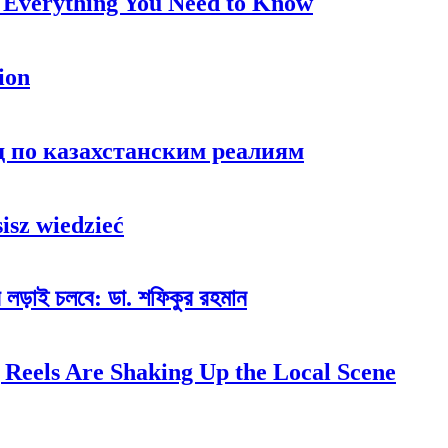
 Everything You Need to Know
ion
ид по казахстанским реалиям
isz wiedzieć
ের লড়াই চলবে: ডা. শফিকুর রহমান
 Reels Are Shaking Up the Local Scene