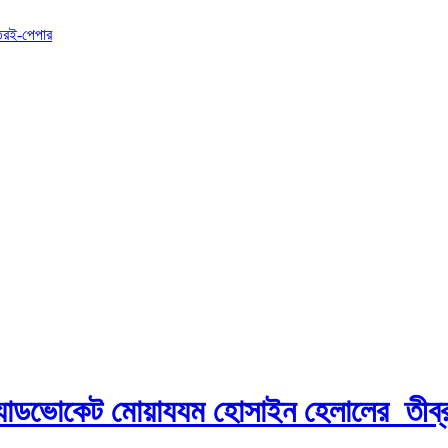
তর
ই-পেপার
এ্যাডভোকেট মোয়াযযম হোসাইন হেলালের তীব্র ন