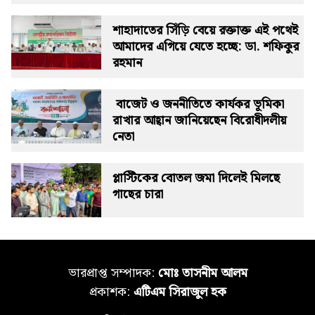
শাহাদাতের সিঁড়ি বেয়ে রক্তাক্ত এই পথেই
আমাদের এগিয়ে যেতে হচ্ছে: ডা. শফিকুর
রহমান
বাজেট ও জননীতিতে কার্যকর ভূমিকা
রাখার আহ্বান জানিয়েছেন বিরোধীদলীয়
নেতা
প্লাস্টিকের বোতল জমা দিলেই মিলছে
গাছের চারা
ভারপ্রাপ্ত সম্পাদক:
মোঃ তাসনীম আলম
প্রকাশক:
এটিএম সিরাজুল হক