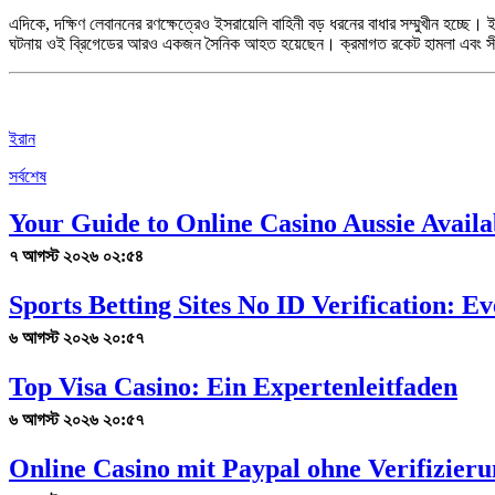
এদিকে, দক্ষিণ লেবাননের রণক্ষেত্রেও ইসরায়েলি বাহিনী বড় ধরনের বাধার সম্মুখীন হচ্ছ
ঘটনায় ওই ব্রিগেডের আরও একজন সৈনিক আহত হয়েছেন। ক্রমাগত রকেট হামলা এবং সীম
ইরান
সর্বশেষ
Your Guide to Online Casino Aussie Availab
৭ আগস্ট ২০২৬ ০২:৫৪
Sports Betting Sites No ID Verification: 
৬ আগস্ট ২০২৬ ২০:৫৭
Top Visa Casino: Ein Expertenleitfaden
৬ আগস্ট ২০২৬ ২০:৫৭
Online Casino mit Paypal ohne Verifizier