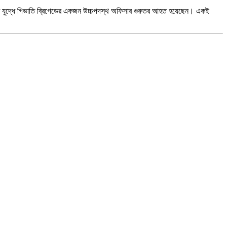
 সম্মুখ যুদ্ধে গিভাতি ব্রিগেডের একজন উচ্চপদস্থ অফিসার গুরুতর আহত হয়েছেন। একই