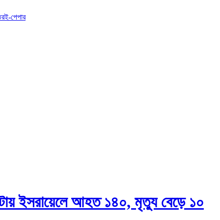
তর
ই-পেপার
ায় ইসরায়েলে আহত ১৪০, মৃত্যু বেড়ে ১০