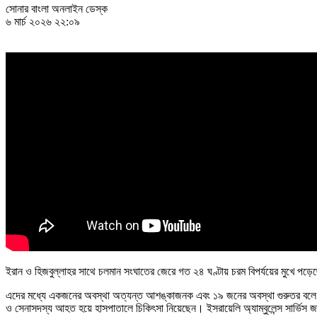
সোনার বাংলা অনলাইন ডেস্ক
৬ মার্চ ২০২৬ ২২:০৯
ইরান ও হিজবুল্লাহর সাথে চলমান সংঘাতের জেরে গত ২৪ ঘণ্টায় চরম বিপর্যয়ের মুখে পড়েছ
এদের মধ্যে একজনের অবস্থা অত্যন্ত আশঙ্কাজনক এবং ১৯ জনের অবস্থা গুরুতর বলে জান
ও সেনাসদস্য আহত হয়ে হাসপাতালে চিকিৎসা নিয়েছেন। ইসরায়েলি অ্যাম্বুলেন্স সার্ভিস জ