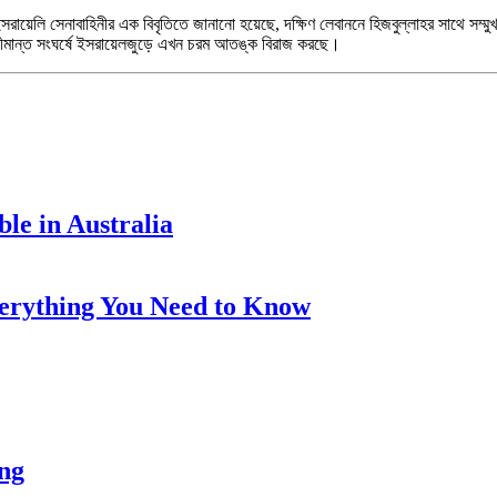
ে। ইসরায়েলি সেনাবাহিনীর এক বিবৃতিতে জানানো হয়েছে, দক্ষিণ লেবাননে হিজবুল্লাহর সাথে
ান্ত সংঘর্ষে ইসরায়েলজুড়ে এখন চরম আতঙ্ক বিরাজ করছে।
le in Australia
Everything You Need to Know
ung