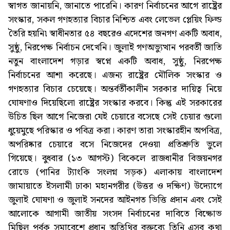
স্বাগত জানায়নি, জানাতে পারেনি। কারণ নির্বাচনের আগে রাষ্ট্রের
সংস্কার, সকল গণহত্যার বিচার নিশ্চিত এবং লেভেল প্লেয়িং ফিল্ড
তৈরি হয়নি৷ স্বাধীনতার ৫৪ বছরেও এদেশের জনগণ একটি অবাধ,
সুষ্ঠু, নিরপেক্ষ নির্বাচন দেখেনি। জুলাই গণঅভ্যুত্থান পরবর্তী জাতি
নতুন বাংলাদেশ গড়ার স্বপ্নে একটি অবাধ, সুষ্ঠু, নিরপেক্ষ
নির্বাচনের আশা করেছে। এজন্য রাষ্ট্রের মৌলিক সংস্কার ও
গণহত্যার বিচার চেয়েছে। অন্তর্বর্তীকালীন সরকার দায়িত্ব নিয়ে
ঘোষণাও দিয়েছিলো রাষ্ট্রের সংস্কার করবে। কিন্তু এই সরকারের
উচিত ছিল আগে নিজেরা যেই চেয়ারে বসেছে সেই চেয়ার গুলো
ধুয়েমুছে পরিস্কার ও পবিত্র করা। কারণ তারা সংস্কারহীন অপবিত্র,
অপরিষ্কার চেয়ারে বসে নিজেদের দেওয়া প্রতিশ্রুতি ভুলে
গিয়েছে। বুধবার (১৩ আগস্ট) বিকেলে রাজধানীর বিজয়নগর
রোডে (পানির ট্যাংকি সংলগ্ন সড়ক) এলাকায় বাংলাদেশ
জামায়াতে ইসলামী ঢাকা মহানগরীর (উত্তর ও দক্ষিণ) উদ্যোগে
জুলাই ঘোষণা ও জুলাই সনদের আইনগত ভিত্তি প্রদান এবং সেই
আলোকে আগামী জাতীয় সংসদ নির্বাচনের দাবিতে বিক্ষোভ
মিছিল পূর্বক সমাবেশে প্রধান অতিথির বক্তব্যে তিনি এসব কথা