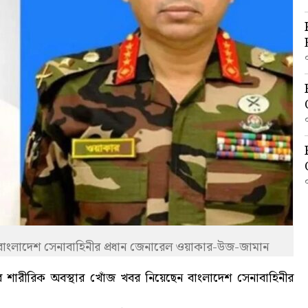
াংলাদেশ সেনাবাহিনীর প্রধান জেনারেল ওয়াকার-উজ-জামান
 শারীরিক অবস্থার খোঁজ খবর নিয়েছেন বাংলাদেশ সেনাবাহিনীর