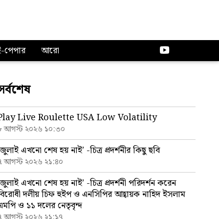
ই-পেপার
আরো
সর্বশেষ
Play Live Roulette USA Low Volatility
৮ আগস্ট ২০২৬ ১০:৩০
‘জুলাই এখনো শেষ হয় নাই’ -চিত্র প্রদর্শনীর কিছু ছবি
৭ আগস্ট ২০২৬ ২১:৪০
‘জুলাই এখনো শেষ হয় নাই’ -চিত্র প্রদর্শনী পরিদর্শন করেন
বিরোধী দলীয় চিফ হুইপ ও এনসিপির আহ্বায়ক নাহিদ ইসলাম
এমপি ও ১১ দলের নেতৃবৃন্দ
৭ আগস্ট ২০২৬ ২১:১৭