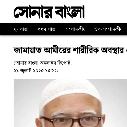
মূলপাতা
প্রথম পাতা
সম্পাদকীয়
উপ-সম্পাদকীয়
জামায়াত আমীরের শারীরিক অবস্থার 
সোনার বাংলা অনলাইন রিপোর্ট:
২১ জুলাই ২০২৫ ১৫:১৬