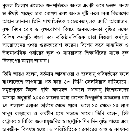
নুরুল ইসলাম প্রত্যেক জনশক্তিকে অন্তত একটি করে ফলদ, বনজ
ও ঔষধি গাছের চারা রোপণ এবং অন্তত দুটি করে চারা বিতরণের
আহ্বান জানান। তিনি শাখাভিত্তিক সচেতনতামূলক র‍্যালি আয়োজন,
বৃক্ষ নিধন রোধ ও বৃক্ষরোপণ বিষয়ে জনসচেতনতা বৃদ্ধির লক্ষ্যে
বিভিন্ন কর্মসূচি গ্রহণ এবং প্রতিষ্ঠানভিত্তিক চারা বিতরণ কর্মসূচি
আয়োজনের ওপর গুরুত্বারোপ করেন। বিশেষ করে মাধ্যমিক ও
উচ্চমাধ্যমিক পর্যায়ের স্কুল ও মাদরাসার শিক্ষার্থীদের মাঝে বৃক্ষ
বিতরণের আহ্বান জানান।
তিনি আরও বলেন, বর্তমান আবহাওয়া ও জলবায়ু পরিবর্তনের ফলে
বাংলাদেশে তাপমাত্রা গত বছর ৪৩ ডিগ্রি সেলসিয়াস ছাড়িয়েছে।
সমুদ্রপৃষ্ঠের উচ্চতা বৃদ্ধি অব্যাহত থাকলে জলবায়ু বিশেষজ্ঞদের
আশঙ্কা অনুযায়ী ২০৫০ সালের মধ্যে দেশের উপকূলীয় অঞ্চলের প্রায়
১৭ শতাংশ এলাকা তলিয়ে যেতে পারে, ফলে ১০ থেকে ১৫ লাখ
মানুষ বাস্তুহারা ও কর্মহীন হয়ে পড়তে পারে। তিনি বলেন, হিট
স্ট্রোকসহ বিভিন্ন জলবায়ুজনিত স্বাস্থ্যঝুঁকি দিন দিন বৃদ্ধি পাচ্ছে এবং
জনজীবন বিপর্যস্ত হচ্ছে। এ পরিস্থিতিতে সরকারের আশু ও কার্যকর