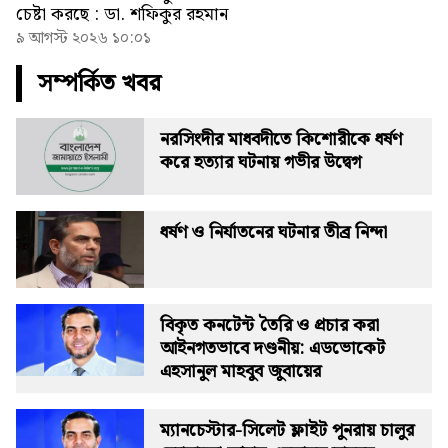
চেষ্টা করছে : ডা. শফিকুর রহমান
৯ আগস্ট ২০২৬ ১০:০১
সম্পর্কিত খবর
নরসিংদীর মাধবদীতে কিশোরীকে ধর্ষণ
করে হত্যার ঘটনায় গভীর উদ্বেগ
ধর্ষণ ও নির্যাতনের ঘটনার তীব্র নিন্দা
বিকৃত কনটেন্ট তৈরি ও প্রচার করা
আইনগতভাবে দণ্ডনীয়: এডভোকেট
এহসানুল মাহবুব জুবায়ের
ম্যানচেস্টার-সিলেট ফ্লাইট পুনরায় চালুর