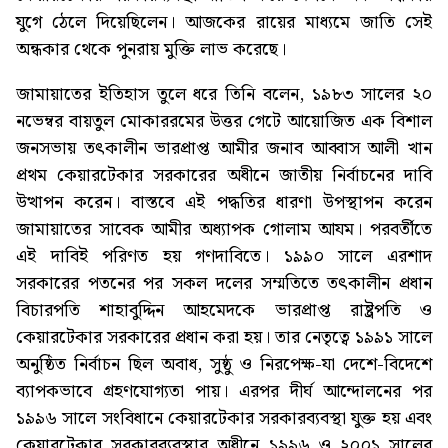
যুগে ঠেলে দিয়েছিলেন। আজকের রায়ের মাধ্যমে জাতি সেই
অন্ধকার থেকে পুনরায় মুক্তি লাভ করেছে।
জামায়াতের ইতিহাস তুলে ধরে তিনি বলেন, ১৯৮৩ সালের ২০
নভেম্বর বায়তুল মোকাররমের উত্তর গেটে আয়োজিত এক বিশাল
জনসভায় তৎকালীন ভারপ্রাপ্ত আমীর জনাব আব্বাস আলী খান
প্রথম কেয়ারটেকার সরকারের অধীনে জাতীয় নির্বাচনের দাবি
উত্থাপন করেন। বাস্তবে এই পদ্ধতির ধারণা উপস্থাপন করেন
জামায়াতের সাবেক আমীর অধ্যাপক গোলাম আযম। পরবর্তীতে
এই দাবিই পরিণত হয় গণদাবিতে। ১৯৯০ সালে এরশাদ
সরকারের পতনের পর সকল দলের সম্মতিতে তৎকালীন প্রধান
বিচারপতি শাহাবুদ্দিন আহমেদকে ভারপ্রাপ্ত রাষ্ট্রপতি ও
কেয়ারটেকার সরকারের প্রধান করা হয়। তার নেতৃত্বে ১৯৯১ সালে
অনুষ্ঠিত নির্বাচন ছিল অবাধ, সুষ্ঠু ও নিরপেক্ষ-যা দেশে-বিদেশে
ব্যাপকভাবে গ্রহণযোগ্যতা পায়। এরপর দীর্ঘ আন্দোলনের পর
১৯৯৬ সালে সংবিধানে কেয়ারটেকার সরকারব্যবস্থা যুক্ত হয় এবং
কেয়ারটেকার সরকারব্যবস্থার অধীনে ১৯৯৬ ও ২০০১ সালের