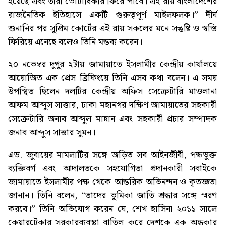
হয়েছে এবং তারা ভোটাধিকার ফিরে পাবে। এই রায় বাংলাদেশের
রাজনৈতিক ইতিহাসে একটি গুরুত্বপূর্ণ মাইলফলক।” দীর্ঘ
শুনানির পর সুপ্রিম কোর্টের এই রায় সকলের মনে সন্তুষ্টি ও স্বস্তি
ফিরিয়ে এনেছে বলেও তিনি মন্তব্য করেন।
২০ নভেম্বর দুপুর ২টায় জামায়াতে ইসলামীর কেন্দ্রীয় কার্যালয়ে
আয়োজিত এক প্রেস ব্রিফিংয়ে তিনি এসব কথা বলেন। এ সময়
উপস্থিত ছিলেন দলটির কেন্দ্রীয় অফিস সেক্রেটারি মাওলানা
আফম আব্দুস সাত্তার, ঢাকা মহানগর দক্ষিণ জামায়াতের সহকারী
সেক্রেটারি জনাব আব্দুল মান্নান এবং সহকারী প্রচার সম্পাদক
জনাব আব্দুস সাত্তার সুমন।
এড. জুবায়ের মামলাটির সঙ্গে জড়িত সব আইনজীবী, পক্ষভুক্ত
ব্যক্তিবর্গ এবং আদালতকে সহযোগিতা প্রদানকারী সবাইকে
জামায়াতে ইসলামীর পক্ষ থেকে আন্তরিক অভিনন্দন ও কৃতজ্ঞতা
জানান। তিনি বলেন, “তাদের ভূমিকা জাতি শ্রদ্ধার সঙ্গে স্মরণ
করবে।” তিনি অভিযোগ করেন যে, শেখ হাসিনা ২০১১ সালে
কেয়ারটেকার সরকারব্যবস্থা বাতিল করে দেশকে এক অন্ধকার