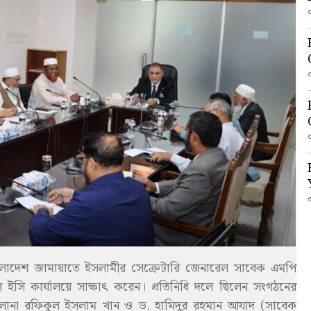
 বাংলাদেশ জামায়াতে ইসলামীর সেক্রেটারি জেনারেল সাবেক এমপি
 ইসি কার্যালয়ে সাক্ষাৎ করেন। প্রতিনিধি দলে ছিলেন সংগঠনের
াওলানা রফিকুল ইসলাম খান ও ড. হামিদুর রহমান আযাদ (সাবেক