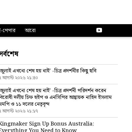
ই-পেপার
আরো
সর্বশেষ
‘জুলাই এখনো শেষ হয় নাই’ -চিত্র প্রদর্শনীর কিছু ছবি
৭ আগস্ট ২০২৬ ২১:৪০
‘জুলাই এখনো শেষ হয় নাই’ -চিত্র প্রদর্শনী পরিদর্শন করেন
বিরোধী দলীয় চিফ হুইপ ও এনসিপির আহ্বায়ক নাহিদ ইসলাম
এমপি ও ১১ দলের নেতৃবৃন্দ
৭ আগস্ট ২০২৬ ২১:১৭
Kingmaker Sign Up Bonus Australia:
Everything You Need to Know