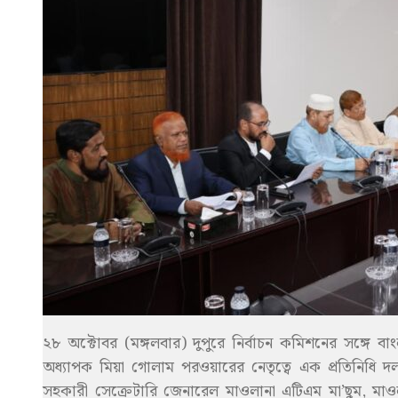
২৮ অক্টোবর (মঙ্গলবার) দুপুরে নির্বাচন কমিশনের সঙ্গে
অধ্যাপক মিয়া গোলাম পরওয়ারের নেতৃত্বে এক প্রতিনিধি দল
সহকারী সেক্রেটারি জেনারেল মাওলানা এটিএম মা’ছুম, ম