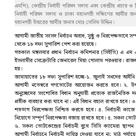
এমপি), কেন্দ্রীয় নির্বাহী পরিষদ সদস্য এবং কেন্দ্রীয় প্রচা
নির্বাহী পরিষদ সদস্য ও ঢাকা মহানগরী দক্ষিণের আমীর জনাব
মহানগরী উত্তরের আমীর জনাব মোঃ সেলিম উদ্দিন।
আগামী জাতীয় সংসদ নির্বাচন অবাধ, সুষ্ঠু ও নিরপেক্ষভাবে সম্
থেকে ১৮ দফা সুপারিশ পেশ করা হয়েছে।
গতকাল মঙ্গলবার প্রধান নির্বাচন কমিশনার (সিইসি) এ এম
ইসলামীর সেক্রেটারি জেনারেল মিয়া গোলাম পরওয়ার। রাজধা
হয়।
জামায়াতের ১৮ দফা সুপারিশ হচ্ছে-১. জুলাই সনদের আইনি ভি
আগামী নভেম্বরে গণভোটের আয়োজন করতে হবে। ২. উপদেষ্ট
অনুচ্ছেদের সংশোধিত বিধান অনুযায়ী প্রত্যেক রাজনৈতিক 
প্রতীক ব্যবহার করা যাবে না। এই বিধান বহাল রাখতে হবে। ৩. নি
শতভাগ নিরপেক্ষতা নিশ্চিত করতে হবে। ৪. নির্বাচনী কাজ
নিয়োগে সম্পূর্ণ নিরপেক্ষতা বজায় রাখতে হবে। ৫. সকল ভোটকে
৬. সকল ভোটকেন্দ্রের নির্বাচনী বুথে সিসি ক্যামেরা স্থাপন ক
আগামী নির্বাচনে নির্বাচনী দায়িত্ব দেওয়া যাবে না; মাঠ পর