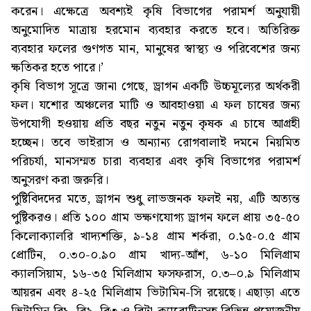
করেন। এক্ষেত্রে অবশ্যই কৃষি বিভাগের পরামর্শ অনুযায়ী
অনুমোদিত মাত্রায় হরমোন ব্যবহার করতে হবে। অতিরিক্ত
ব্যবহার ফলের গুণগত মান, মানুষের স্বাস্থ্য ও পরিবেশের জন্য
ক্ষতিকর হতে পারে।’
কৃষি বিভাগ সূত্রে জানা গেছে, ড্রাগন একটি উচ্চমূল্যের অর্থকরী
ফল। যশোর অঞ্চলের মাটি ও আবহাওয়া এ ফল চাষের জন্য
উপযোগী হওয়ায় প্রতি বছর নতুন নতুন কৃষক এ চাষে আগ্রহী
হচ্ছেন। তবে ভাইরাস ও অন্যান্য রোগবালাই দমনে নিয়মিত
পরিচর্যা, মানসম্মত চারা ব্যবহার এবং কৃষি বিভাগের পরামর্শ
অনুসরণ করা জরুরি।
পুষ্টিবিদদের মতে, ড্রাগন শুধু লাভজনক ফলই নয়, এটি অত্যন্ত
পুষ্টিকরও। প্রতি ১০০ গ্রাম ভক্ষণযোগ্য ড্রাগন ফলে প্রায় ৩৫-৫০
কিলোক্যালরি খাদ্যশক্তি, ৯-১৪ গ্রাম শর্করা, ০.১৫-০.৫ গ্রাম
প্রোটিন, ০.৩০-০.৯০ গ্রাম খাদ্য-আঁশ, ৬-১০ মিলিগ্রাম
ক্যালসিয়াম, ১৬-৩৫ মিলিগ্রাম ফসফরাস, ০.৩–০.৯ মিলিগ্রাম
আয়রন এবং ৪-২৫ মিলিগ্রাম ভিটামিন-সি রয়েছে। এছাড়া এতে