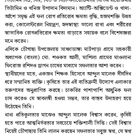
ভিটামিন বি১, বি২, বি৩ ও বিটা-ক্যারোটিনসহ বিভিন্ন প্রয়োজনীয়
ভিটামিন ও খনিজ উপাদান বিদ্যমান। অ্যান্টি-অক্সিডেন্ট ও খাদ্য-
আঁশে সমৃদ্ধ এই ফল রোগ প্রতিরোধ ক্ষমতা বৃদ্ধি, হজমশক্তি উন্নত
করা, কোলেস্টরেল নিয়ন্ত্রণ, হৃদস্বাস্থ্য ভালো রাখা এবং শরীরের
স্বাভাবিক রোগপ্রতিরোধ ক্ষমতা বাড়াতে সহায়ক বলে বিশেষজ্ঞরা
মনে করেন।
এদিকে চৌগাছা উপজেলায় সাঞ্চাডাঙ্গা মাটপাড়া গ্রামে সহকারী
অধ্যাপক (বাংলা) মো. শওকত আলী, মাশিলা গ্রামের মাওলানা
ফিরোজ রশিদও ড্রাগন চাষের মাধ্যমে সফলতার আশা করেন।
স্থানীয়দের মতে, একজন শিক্ষক হিসেবে আব্দুল মালেক দীর্ঘদিন
ধরে সম্মানিত ব্যক্তি। কৃষিতে তার এই ব্যতিক্রমী উদ্যোগ এলাকার
তরুণদের অনুপ্রাণিত করছে। চাকরির পাশাপাশি আধুনিক ফল
চাষ করেও যে স্বাবলম্বী হওয়া সম্ভব, তার বাস্তব উদাহরণ হয়ে
উঠেছেন তিনি।
নানা প্রতিকূলতার মাঝেও আব্দুল মালেক বিশ্বাস করেন, কৃষিই
হতে পারে আত্মনির্ভরতার সবচেয়ে শক্তিশালী ভিত্তি। সেই বিশ্বাস
নিয়েই চৌগাছায় তিনি লালন করছেন সফলতার সবুজ স্বপ্ন, যে স্বপ্ন