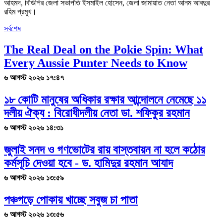
আহমদ, বিডিপির জেলা সভাপতি ইসমাইল হোসেন, জেলা জামায়াত নেতা আনম আবদুর
রহিম প্রমুখ।
সর্বশেষ
The Real Deal on the Pokie Spin: What
Every Aussie Punter Needs to Know
৬ আগস্ট ২০২৬ ১৭:৪৭
১৮ কোটি মানুষের অধিকার রক্ষার আন্দোলনে নেমেছে ১১
দলীয় ঐক্য : বিরোধীদলীয় নেতা ডা. শফিকুর রহমান
৬ আগস্ট ২০২৬ ১৪:৩১
জুলাই সনদ ও গণভোটের রায় বাস্তবায়ন না হলে কঠোর
কর্মসূচি দেওয়া হবে - ড. হামিদুর রহমান আযাদ
৬ আগস্ট ২০২৬ ১৩:৫৯
পঞ্চগড়ে পোকায় খাচ্ছে সবুজ চা পাতা
৬ আগস্ট ২০২৬ ১৩:৫৬