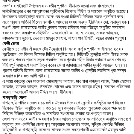
নওগাঁ জেলা
নওগাঁর ধামইরহাট উপজেলায় ভারতীয় পুশইন, সীমান্ত হত্যা এবং বাংলাদেশের
সার্বভৌমত্বের ওপর আগ্রাসনের প্রতিবাদে বিক্ষোভ মিছিল ও সমাবেশ অনুষ্ঠিত হয়েছে।
উপজেলার আমাইতাড়া বাজার থেকে বের হওয়া মিছিলটি বিভিন্ন সড়ক প্রদক্ষিণ করে।
এতে প্রধান অতিথি ছিলেন নওগাঁ-২ আসনের সংসদ সদস্য ইঞ্জিনিয়ার মো. এনামুল হক।
নওগাঁ জেলা জামায়াতের আমীর খন্দকার আব্দুর রাকিবের সভাপতিত্বে অনুষ্ঠিত সমাবেশে
বক্তব্য দেন অধ্যাপক মহিউদ্দীন, এডভোকেট আ. স. ম. সায়েম, মারুফ আহমেদ,
কামরুজ্জামান জুয়েল, দেওয়ান মাহবুব সোহাগ, শাহান শাহ চিশতী, আব্দুর রহমান প্রমুখ।
ফেনী জেলা
ফেনীতে ১১ দলীয় ঐক্যজোটের উদ্যোগে বিএসএফ কর্তৃক পুশইন ও সীমান্ত হত্যার
প্রতিবাদে এক বিশাল বিক্ষোভ মিছিল অনুষ্ঠিত হয়। মিছিলটি কেন্দ্রীয় শহীদ মিনার থেকে
শুরু হয়ে শহরের প্রধান সড়ক প্রদক্ষিণ করে পুনরায় শহীদ মিনার প্রাঙ্গণে এসে শেষ হয়।
মিছিলপূর্ব সমাবেশে সভাপতিত্ব করেন জেলা জামায়াতের আমীর মুফতি আবদুল হান্নান।
প্রধান অতিথি ছিলেন জেলা জামায়াতের সাবেক আমীর ও কেন্দ্রীয় মজলিসে শূরা সদস্য
অধ্যাপক লিয়াকত আলী ভূঁইয়া।
এ সময় বক্তব্য দেন মাওলানা মোজাফ্ফর আহমদ, মাওলানা নাজমুল আলম, ইমাম হোসেন
আরমান, হাফেজ আহমদ, ইসমাইল হোসেন এবং আনম আবদুর রহিম। সমাবেশ পরিচালনা
করেন এডভোকেট জামাল উদ্দিন ও মো. ইলিয়াস।
খাগড়াছড়ি জেলা
খাগড়াছড়ি পার্বত্য জেলায় ১১ দলীয় ঐক্যের উদ্যোগে কেন্দ্রীয় কর্মসূচির অংশ হিসেবে
বিক্ষোভ মিছিল অনুষ্ঠিত হয়। গত ১২ জুন শুক্রবার বিকেলে মুক্তমঞ্চ থেকে শুরু হওয়া
মিছিলে বিভিন্ন রাজনৈতিক ও সামাজিক সংগঠনের নেতারা অংশগ্রহণ করেন।
জেলা জামায়াতের আমীর অধ্যাপক সৈয়দ আব্দুল মোমেনের সভাপতিত্বে অনুষ্ঠিত সমাবেশে
বক্তব্য দেন এনসিপির জেলা যুগ্ম আহ্বায়ক সাথোআই মারমা, সুপ্রিম কোর্টের সিনিয়র
আইনজীবী ও খাগড়াছড়ি আসনের সাবেক সংসদ সদস্যপ্রার্থী এডভোকেট এয়াকুব আলী