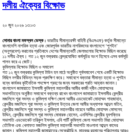
দলীয় ঐক্যের বিক্ষোভ
২০ জুন ২০২৬ ১৩:০৩
সোনার বাংলা মফস্বল ডেস্ক :
ভারতীয় সীমান্তরক্ষী বাহিনী (বিএসএফ) কর্তৃক সীমান্তে
বাংলাদেশি নাগরিক হত্যা এবং জোরপূর্বক ভারতীয় নাগরিকদের বাংলাদেশে ‘পুশইন’
(অনুপ্রবেশ) করানোর প্রতিবাদে দেশের সীমান্তবর্তী জেলাগুলোয় বিক্ষোভ মিছিল করেছে
১১ দলীয় ঐক্য। গত ১২ জুন শুক্রবার কেন্দ্রঘোষিত কর্মসূচির অংশ হিসেবে এসব কর্মসূচি
পালন করে এ জোট।
কুমিল্লায় বিক্ষোভ মিছিল ও সমাবেশ
গত ১২ জুন শুক্রবার কুমিল্লা টাউন হল মাঠে অনুষ্ঠিত পূর্বসমাবেশ শেষে একটি বিক্ষোভ
মিছিল নগরীর বিভিন্ন সড়ক প্রদক্ষিণ করে। সমাবেশে বক্তারা সীমান্ত হত্যা ও পুশইন
বন্ধে কার্যকর কূটনৈতিক পদক্ষেপ গ্রহণের জন্য সরকারের প্রতি আহ্বান জানান।
বাংলাদেশ জামায়াতে ইসলামী কুমিল্লা মহানগরীর আমীর কাজী দ্বীন মোহাম্মদের
সভাপতিত্বে অনুষ্ঠিত সমাবেশে বক্তব্য রাখেন বাংলাদেশ জামায়াতে ইসলামীর কেন্দ্রীয়
মজলিসে শূরা সদস্য ও কুমিল্লা দক্ষিণ জেলা আমীর এডভোকেট মোহাম্মদ শাহজাহান,
কেন্দ্রীয় মজলিসে শূরা সদস্য ও কুমিল্লা উত্তর জেলা আমীর অধ্যাপক আব্দুল মতিন,
কেন্দ্রীয় মজলিসে শূরা সদস্য ও কুমিল্লা মহানগরীর নায়েবে আমীর মোহাম্মদ মোসলেহ
উদ্দিন, কেন্দ্রীয় মজলিসে শূরা সদস্য মোবারক হোসেন, এনসিপির কেন্দ্রীয় যুবশক্তির
সভাপতি এডভোকেট তরিকুল ইসলাম, এবি পার্টি কুমিল্লা জেলা সভাপতি মিয়া মোহাম্মদ
তৌফিক এবং খেলাফত মজলিস কুমিল্লা মহানগরী সভাপতি মাওলানা আব্দুল কাদের
জামাল। কুমিল্লা মহানগরী জামায়াতের সেক্রেটারি মু. মাহবুবুর রহমানের পরিচালনায় আরও