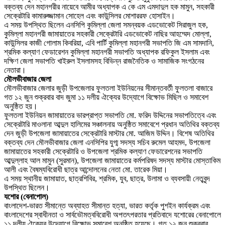
বক্তব্য দেন মহানগরীর নায়েবে আমীর অধ্যাপক এ কে এম এমদাদুল হক মামুন, সহকারী
সেক্রেটারি কামারুজ্জামান সোহেল এবং কাউন্সিলর মোশাররফ হোসাইন।
এ সময় উপস্থিত ছিলেন এনসিপি কুমিল্লা জেলা সমন্বয়ক এডভোকেট সিরাজুল হক,
কুমিল্লা মহানগরী জামায়াতের সহকারী সেক্রেটারি এডভোকেট নাছির আহম্মেদ মোল্লা,
কাউন্সিলর কাজী গোলাম কিবরিয়া, এবি পার্টি কুমিল্লা মহানগরী সভাপতি জি এম সামদানি,
শ্রমিক কল্যাণ ফেডারেশন কুমিল্লা মহানগরী সভাপতি অধ্যাপক রফিকুল ইসলাম এবং
দক্ষিণ জেলা সভাপতি খাইরুল ইসলামসহ বিভিন্ন রাজনৈতিক ও সামাজিক সংগঠনের
নেতারা।
মৌলভীবাজার জেলা
মৌলভীবাজার জেলার জুড়ী উপজেলার ফুলতলা ইউনিয়নের সীমান্তবর্তী ফুলতলা বাজারে
গত ১২ জুন শুক্রবার বাদ জুমা ১১ দলীয় ঐক্যের উদ্যোগে বিক্ষোভ মিছিল ও সমাবেশ
অনুষ্ঠিত হয়।
ফুলতলা ইউনিয়ন জামায়াতের ভারপ্রাপ্ত সভাপতি মো. ফরিদ উদ্দিনের সভাপতিত্বে এবং
সেক্রেটারি মাওলানা আব্দুল হালিমের সঞ্চালনায় অনুষ্ঠিত সমাবেশে প্রধান অতিথির বক্তব্য
দেন জুড়ী উপজেলা জামায়াতের সেক্রেটারি মাস্টার মো. আজিম উদ্দিন। বিশেষ অতিথির
বক্তব্য দেন মৌলভীবাজার জেলা এনসিপির যুগ্ম সদস্য সচিব রুমেল আহমদ, উপজেলা
জামায়াতের সহকারী সেক্রেটারি ও উপজেলা শ্রমিক কল্যাণ ফেডারেশনের সভাপতি
আব্দুল্লাহ আল মামুন (সুরমান), উপজেলা জামায়াতের কর্মপরিষদ সদস্য মাস্টার মোস্তাকিম
আলী এবং বৈষম্যবিরোধী ছাত্র আন্দোলনের নেতা মো. তারেক মিয়া।
এ সময় স্থানীয় জামায়াত, ছাত্রশিবির, শ্রমিক, যুব, ছাত্র, উলামা ও ব্যবসায়ী নেতৃবৃন্দ
উপস্থিত ছিলেন।
যশোর (বেনাপোল)
বাংলাদেশ-ভারত সীমান্তে অব্যাহত সীমান্ত হত্যা, ভারত কর্তৃক পুশইন কার্যক্রম এবং
বাংলাদেশের স্বাধীনতা ও সার্বভৌমত্ববিরোধী অপতৎপরতার প্রতিবাদে যশোরের বেনাপোলে
১১ দলীয় ঐক্যের উদ্যোগে বিক্ষোভ সমাবেশ অনুষ্ঠিত হয়েছে। গত ১২ জুন শুক্রবার