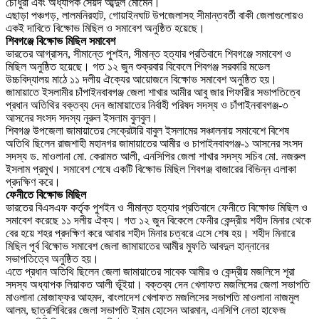
চৌধুরী এবং অধ্যাপক সৈয়দ আব্দুল মোমেন।
এছাড়া পঞ্চগড়, লালমনিরহাট, গোয়াইনঘাট উপজেলাসহ সীমান্তবর্তী বাকী জেলাগুলোয়ও
একই দাবিতে বিক্ষোভ মিছিল ও সমাবেশ অনুষ্ঠিত হয়েছে।
শিবগঞ্জে বিক্ষোভ মিছিল সমাবেশ
ভারতের আগ্রাসন, সীমান্তে পুশইন, সীমান্ত হত্যার প্রতিবাদে শিবগঞ্জে সমাবেশ ও
মিছিল অনুষ্ঠিত হয়েছে। গত ১২ জুন শুক্রবার বিকেলে শিবগঞ্জ সরকারি মডেল
উচ্চবিদ্যালয় মাঠে ১১ দলীয় ঐক্যের আয়োজনে বিক্ষোভ সমাবেশ অনুষ্ঠিত হয়।
জামায়াতে ইসলামীর চাঁপাইনবাবগঞ্জ জেলা শাখার আমীর আবু জার গিফারীর সভাপতিত্বে
প্রধান অতিথির বক্তব্য দেন জামায়াতের নির্বাহী পরিষদ সদস্য ও চাঁপাইনবাবগঞ্জ-৩
আসনের সংসদ সদস্য নূরুল ইসলাম বুলবুল।
শিবগঞ্জ উপজেলা জামায়াতের সেক্রেটারি বাবুল ইসলামের সঞ্চালনায় সমাবেশে বিশেষ
অতিথি ছিলেন রাজশাহী মহানগর জামায়াতের আমীর ও চাপাইনবাবগঞ্জ-১ আসনের সংসদ
সদস্য ড. মাওলানা মো. কেরামত আলী, এনসিপির জেলা শাখার সদস্য সচিব মো. নজরুল
ইসলাম প্রমুখ। সমাবেশ শেষে একটি বিক্ষোভ মিছিল শিবগঞ্জ বাজারের বিভিন্ন এলাকা
প্রদক্ষিণ করে।
ফেনীতে বিক্ষোভ মিছিল
ভারতের বিএসএফ কর্তৃক পুশইন ও সীমান্ত হত্যার প্রতিবাদে ফেনীতে বিক্ষোভ মিছিল ও
সমাবেশ করেছে ১১ দলীয় ঐক্য। গত ১২ জুন বিকেলে ফেনীর কেন্দ্রীয় শহীদ মিনার থেকে
বের হয়ে শহর প্রদক্ষিণ করে আবার শহীদ মিনার চত্বরে এসে শেষ হয়। শহীদ মিনারে
মিছিল পূর্ব বিক্ষোভ সমাবেশ জেলা জামায়াতের আমীর মুফতি আবদুল হান্নানের
সভাপতিত্বে অনুষ্ঠিত হয়।
এতে প্রধান অতিথি ছিলেন জেলা জামায়াতের সাবেক আমীর ও কেন্দ্রীয় মজলিসে শূরা
সদস্য অধ্যাপক লিয়াকত আলী ভূঁইয়া। বক্তব্য দেন খেলাফত মজলিসের জেলা সভাপতি
মাওলানা মোজাফ্ফর আহমদ, বাংলাদেশ খেলাফত মজলিসের সভাপতি মাওলানা নাজমুল
আলম, ছাত্রশিবিরের জেলা সভাপতি ইমাম হোসেন আরমান, এনসিপি নেতা হাফেজ