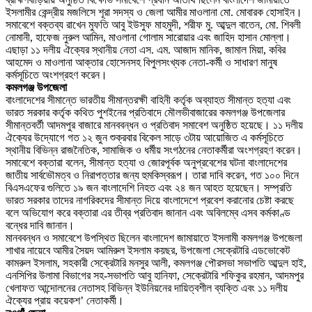
ইসলামীর কেন্দ্রীয় মজলিসে শূরা সদস্য ও জেলা আমীর মাওলানা মো. মোবারক হোসাইন।
সমাবেশে বক্তব্য রাখেন মুফতি আবু ইউসুফ মাহমুদী, শরীফ মু. আব্দুল বাতেন, মো. শিবলী
নোমানী, হাফেজ নুরুল আমিন, মাওলানা গোলাম সারোয়ার এবং জাহিদ হাসান মোল্লা।
এছাড়া ১১ দলীয় ঐক্যের স্থানীয় নেতা এস. এম. আজাদ মানিক, জামাল মিয়া, কবির
আহমেদ ও মাওলানা আক্তার হোসেনসহ বিপুলসংখ্যক নেতা-কর্মী ও সাধারণ মানুষ
কর্মসূচিতে অংশগ্রহণ করেন।
কমলগঞ্জ উপজেলা
বাংলাদেশের সীমান্তে ভারতীয় সীমান্তরক্ষী বাহিনী কর্তৃক অব্যাহত সীমান্ত হত্যা এবং
ভারত সরকার কর্তৃক কথিত পুশইনের প্রতিবাদে মৌলভীবাজারের কমলগঞ্জ উপজেলার
সীমান্তবর্তী আদমপুর বাজারে মানববন্ধন ও প্রতিবাদ সমাবেশ অনুষ্ঠিত হয়েছে। ১১ দলীয়
ঐক্যের উদ্যোগে গত ১২ জুন শুক্রবার বিকেল সাড়ে ৩টায় আয়োজিত এ কর্মসূচিতে
স্থানীয় বিভিন্ন রাজনৈতিক, সামাজিক ও ধর্মীয় সংগঠনের নেতাকর্মীরা অংশগ্রহণ করেন।
সমাবেশে বক্তারা বলেন, সীমান্ত হত্যা ও জোরপূর্বক অনুপ্রবেশের ঘটনা বাংলাদেশের
জাতীয় সার্বভৌমত্ব ও নিরাপত্তার জন্য হুমকিস্বরূপ। তারা দাবি করেন, গত ১০০ দিনে
বিএসএফের গুলিতে ১৯ জন বাংলাদেশি নিহত এবং ২৪ জন আহত হয়েছেন। সম্প্রতি
ভারত সরকার তাদের নাগরিকদের সীমান্ত দিয়ে বাংলাদেশে প্রবেশ করানোর চেষ্টা করছে
বলে অভিযোগ করে বক্তারা এর তীব্র প্রতিবাদ জানান এবং অবিলম্বে এসব কর্মকাণ্ড
বন্ধের দাবি জানান।
মানববন্ধন ও সমাবেশে উপস্থিত ছিলেন বাংলাদেশ জামায়াতে ইসলামী কমলগঞ্জ উপজেলা
শাখার নায়েবে আমীর সৈয়দ আমিরুল ইসলাম কয়ছর, উপজেলা সেক্রেটারি এডভোকেট
কামরুল ইসলাম, সহকারী সেক্রেটারি মনসুর আলী, কমলগঞ্জ পৌরসভা সভাপতি আব্দুল হাই,
এনসিপির উলামা বিভাগের সহ-সভাপতি আবু হানিফা, সেক্রেটারি শফিকুর রহমান, আদমপুর
খেলাফত আন্দোলনের নেতাসহ বিভিন্ন ইউনিয়নের দায়িত্বশীল ব্যক্তি এবং ১১ দলীয়
ঐক্যের প্রায় কয়েকশ’ নেতাকর্মী।