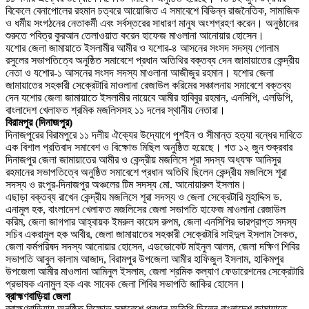
বিকেলে বেনাপোলের রহমান চত্বরে আয়োজিত এ সমাবেশে বিভিন্ন রাজনৈতিক, সামাজিক
ও ধর্মীয় সংগঠনের নেতাকর্মী এবং সর্বস্তরের সাধারণ মানুষ অংশগ্রহণ করেন। অনুষ্ঠানের
শুরুতে পবিত্র কুরআন তেলাওয়াত করেন হাফেজ মাওলানা আনোয়ার হোসেন।
যশোর জেলা জামায়াতে ইসলামীর আমীর ও যশোর-৪ আসনের সংসদ সদস্য গোলাম
রসুলের সভাপতিত্বে অনুষ্ঠিত সমাবেশে প্রধান অতিথির বক্তব্য দেন জামায়াতের কেন্দ্রীয়
নেতা ও যশোর-১ আসনের সংসদ সদস্য মাওলানা আজীজুর রহমান। যশোর জেলা
জামায়াতের সহকারী সেক্রেটারি মাওলানা রেজাউল করিমের সঞ্চালনায় সমাবেশে বক্তব্য
দেন যশোর জেলা জামায়াতে ইসলামীর নায়েবে আমীর হাবিবুর রহমান, এনসিপি, এলডিপি,
বাংলাদেশ খেলাফত শ্রমিক মজলিসসহ ১১ দলের স্থানীয় নেতারা।
বিরামপুর (দিনাজপুর)
দিনাজপুরের বিরামপুরে ১১ দলীয় ঐক্যের উদ্যোগে পুশইন ও সীমান্ত হত্যা বন্ধের দাবিতে
এক বিশাল প্রতিবাদ সমাবেশ ও বিক্ষোভ মিছিল অনুষ্ঠিত হয়েছে। গত ১২ জুন শুক্রবার
দিনাজপুর জেলা জামায়াতের আমীর ও কেন্দ্রীয় মজলিসে শূরা সদস্য অধ্যক্ষ আনিসুর
রহমানের সভাপতিত্বে অনুষ্ঠিত সমাবেশে প্রধান অতিথি ছিলেন কেন্দ্রীয় মজলিসে শূরা
সদস্য ও রংপুর-দিনাজপুর অঞ্চলের টিম সদস্য মো. আনোয়ারুল ইসলাম।
এছাড়া বক্তব্য রাখেন কেন্দ্রীয় মজলিসে শূরা সদস্য ও জেলা সেক্রেটারি মুহাদ্দিস ড.
এনামুল হক, বাংলাদেশ খেলাফত মজলিসের জেলা সভাপতি হাফেজ মাওলানা রেজাউল
করিম, জেলা জাগপার আহ্বায়ক ইমরুল কায়েস রুপম, জেলা এনসিপির ভারপ্রাপ্ত সদস্য
সচিব একরামুল হক আবীর, জেলা জামায়াতের সহকারী সেক্রেটারি সাইদুল ইসলাম সৈকত,
জেলা কর্মপরিষদ সদস্য আনোয়ার হোসেন, এডভোকেট মাইনুল আলম, জেলা দক্ষিণ শিবির
সভাপতি আবুল কালাম আজাদ, বিরামপুর উপজেলা আমীর হাফিজুল ইসলাম, হাকিমপুর
উপজেলা আমীর মাওলানা আমিনুল ইসলাম, জেলা শ্রমিক কল্যাণ ফেডারেশনের সেক্রেটারি
প্রভাষক এনামুল হক এবং সাবেক জেলা শিবির সভাপতি জাকির হোসেন।
ব্রাহ্মণবাড়িয়া জেলা
ব্রাহ্মণবাড়িয়ায় অনুষ্ঠিত বিক্ষোভ সমাবেশে প্রধান অতিথি ছিলেন বাংলাদেশ জামায়াতে