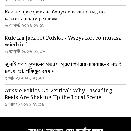
Как не прогореть на бонусах казино: гид по
казахстанским реалиям
৬ আগস্ট ২০২৬ ০২:১৮
Ruletka Jackpot Polska - Wszystko, co musisz
wiedzieć
৬ আগস্ট ২০২৬ ০২:০৮
জুলাই গণঅভ্যুত্থানের প্রত্যাশা পূরণে গণরায় বাস্তবায়নের লড়াই
চলবে: ডা. শফিকুর রহমান
৫ আগস্ট ২০২৬ ২১:২০
Aussie Pokies Go Vertical: Why Cascading
Reels Are Shaking Up the Local Scene
৫ আগস্ট ২০২৬ ২১:০৯
ভারপ্রাপ্ত সম্পাদক:
মোঃ তাসনীম আলম