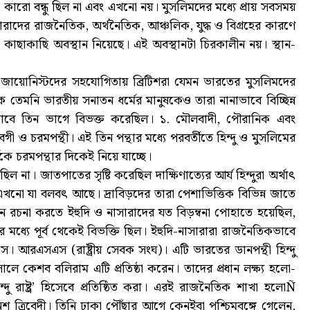
রো বন্ধু ছিল না এবং এখনো নয়। মুসলিমদের মধ্যে প্রায় সবসময়
সারাদের রাজনৈতিক, অর্থনৈতিক, আঞ্চলিক, যুদ্ধ ও বিগ্রহের কারণে
ুটা কাছাকাছি অবস্থান নিয়েছে। এই অবস্থানটা চিরকালীন নয়। স্থান-
 জায়োনিস্টদের সহযোগিতায় ব্রিটিশরা যেমন ভারতের মুসলিমদের
িক তেমনি ভারতীয় সনাতন ধর্মের মানুষকেও তারা নানাভাবে বিচ্ছিন্ন
িভাবে তিন ভাগে বিভক্ত করেছিল। ১. মৌলবাদী, পৌরানিক এবং
বেগী ও চরমপন্থী। এই তিন পন্থার মধ্যে পরবর্তীতে হিন্দু ও মুসলিমের
র্ষকে চরমপন্থার দিকেই নিয়ে যাচ্ছে।
 না। জাতপাতের সৃষ্টি করেছিল দাক্ষিণাত্যের আর্য হিন্দুরা অর্থাৎ
ল। এখনো যা বলবৎ আছে। দ্রাবিড়দের তারা পেশাভিত্তিক বিভিন্ন জাতে
ন রচনা করতে ইহুদি ও নাসারাদের যত বিড়ম্বনা পোহাতে হয়েছিল,
ের মধ্যে পূর্ব থেকেই বিভক্তি ছিল। ইহুদি-নাসারারা রাজনৈতিকভাবে
। আরএসএস (রাষ্ট্রীয় সেবক সংঘ)। এটি ভারতের ডানপন্থী হিন্দু
ে কেশব বলিরাম এটি প্রতিষ্ঠা করেন। তাদের প্রধান লক্ষ্য হলো-
ন্দু রাষ্ট্র’ হিসেবে প্রতিষ্ঠিত করা। এরই রাজনৈতিক শাখা হলোÑ
 ত্রিবেদী। তিনি ঢাকা পৌঁছার আগে কেনইবা পশ্চিমবঙ্গে গেলেন,