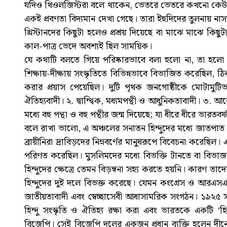
যদিও থিওলজিস্টরা বলে থাকেন, ভেতরে ভেতরে কখনো কেউ কা
একই প্রবণতা বিদ্যমান দেখা গেছে। তারা ইহুদিদের তুলনায় না
খ্রিস্টানদের কিছুটা হলেও প্রশ্রয় দিয়েছে বা মাঝে মাঝে কিছ
কাল-পাত্র ভেদে অবশ্যই ছিল সাময়িক।
যে কথাটি বলতে গিয়ে পরিষ্কারভাবে বলা হলো না, তা হলো
শিক্ষায়-দীক্ষায় সংস্কৃতিতে বিভিন্নভাবে বিভাজিত করেছিল, ঠ
করার প্রয়াস পেয়েছিল। দুটি পৃথক জনগোষ্ঠীকে মোটামুট
ঐতিহ্যবাদী। ২. দ্বান্দ্বিক, মধ্যমপন্থী ও আধুনিকতাবাদী। ৩. আ
মধ্যে বহু পন্থা ও বহু পন্থীর জন্ম দিয়েছে; যা ধীরে ধীরে ভারতব
বলে রাখা ভালো, এ অঞ্চলের সনাতন হিন্দুদের মধ্যে জাতপাত ছিল
ব্রায়ীনিরা দ্রাবিড়দের নিম্নবর্ণের মানুষরূপে বিবেচনা করেছি
পরিণত করেছিল। মুসলিমদের মধ্যে বিভক্তি টানতে বা বিভাজ
হিন্দুদের ক্ষেত্রে তেমন বিড়ম্বনা সহ্য করতে হয়নি। কারণ তাদ
হিন্দুদের দুই দলে বিভক্ত করেছে। যেমন কংগ্রেস ও আরএসএস
জাতীয়তাবাদী এবং স্বেচ্ছাসেবী আধাসামরিক সংগঠন। ১৯২৫ সাল
হিন্দু সংস্কৃতি ও ঐতিহ্য রক্ষা করা এবং ভারতকে একটি ‘হি
বিজেপি। সেই বিজেপি দলের একজন প্রধান ব্যক্তি হলেন দীনেশ