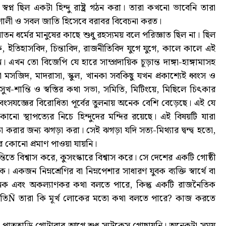
প্ন ছিল একটা হিন্দু রাষ্ট্র গঠন করা। তারা কখনো ভাবেনি তারা
িশালী ও সবল জাতি হিসেবে বরাবর বিবেচনা করত।
ন ধর্মের মানুষের কাছে শুধু রহস্যময় বলে পরিজ্ঞাত ছিল না। ছিল
নিক, ইতিহাসবিদ, চিন্তাবিদ, রাজনীতিবিদ যুগে যুগে, কালে কালে এই
এখন তো বিজেপি যে হারে সাম্প্রদায়িক চূড়ান্ত দাঙ্গা-হাঙ্গামাসহ
থা মসজিদ, মাদরাসা, স্কুল, খানকা সবকিছু যখন প্রকাশ্যেই ধ্বংস ও
খ-শান্তি ও স্বস্তির কথা সভা, সমিতি, মিটিংয়ে, মিছিলে চিৎকার
বংসযজ্ঞের বিরোধিতা পূর্বের তুলনায় অনেক বেশি বেড়েছে। এই যে
ো স্থাপত্যের নিচে হিন্দুদের মন্দির রয়েছে। এই বিষয়টি যারা
করার জন্য ঝগড়া করা। সেই ঝগড়া যদি সত্য-মিথ্যার দ্বন্দ্ব হতো,
র কোনো প্রমাণ পাওয়া যায়নি।
তিতে বিশ্বাস করে, কুসংস্কারে বিশ্বাস করে। সে দেশের একটি গোষ্ঠী
 একজন নিম্নশ্রেণির বা নিম্নপেশার সাধারণ যুবক ব্যক্তি স্বার্থে বা
্গলজনক এবং অকল্যাণকর কথা বলতে পারে, কিন্তু একটি রাজনৈতিক
বিচারপতিÑ তারা কি মূর্খ লোকের মতো কথা বলতে পারে? কাজ করতে
েকে পাততাড়ি গোটাবার আগে শুধু স্যুটকেস গোছায়নি। অনেকটা সময়