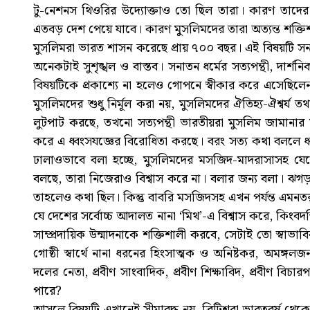
টু-নেশনস থিওরির উদ্যোক্তাও তো ছিল তারা। কারণ তাদের স্ব
এতবড় দেশ পেয়ে যাবে। কারণ মুসলিমদের তারা অত্যন্ত শক্ত
মুসলিমরা ভারত শাসন করেছে প্রায় ৭০০ বছর। এই বিষয়টি সনাত
অনেকটাই সুশৃঙ্খল ও বাস্তব। সনাতন ধর্মের সত্যপন্থী, দার্শ
বিষয়টিকে প্রকাশ্যে না হলেও গোপনে স্বীকার করে এসেছিলেন। 
মুসলিমদের শুধু নির্মূল করা নয়, মুসলিমদের ঐতিহ্য-ঐশ্বর্য ত
লুটপাট করছে, তখনো সত্যপন্থী ভারতীয়রা মুসলিম জামানার সু
করে এ ধ্বংসযজ্ঞের বিরোধিতা করছে। বরং সত্য কথা বললে ধ্
ঢালাওভাবে বলা হচ্ছে, মুসলিমদের মসজিদ-মাদরাসাসহ যেকোন
বলছে, তারা নিজেরাও বিশ্বাস করে না। বলার জন্য বলা। ঝগড়া 
তাহলেও কথা ছিল। কিন্তু বাবরি মসজিদসহ এখন পর্যন্ত এমনত
যে দেশের সর্বোচ্চ আদালত নানা ‘মিথ’-এ বিশ্বাস করে, কিংবদন্
সাম্প্রদায়িক উন্মাদনাকে শক্তিশালী করবে, সেটাই তো স্বাভাবিক।
গোষ্ঠী স্বার্থে নানা ধরনের হিংসাত্মক ও অনিষ্টকর, অমঙ
দলের নেতা, প্রবীণ সাংবাদিক, প্রবীণ শিক্ষাবিদ, প্রবীণ 
পারে?
আসলে বিষয়টি এখানেই সীমাবদ্ধ নয়, ব্রিটিশরা ভারতবর্ষ থ