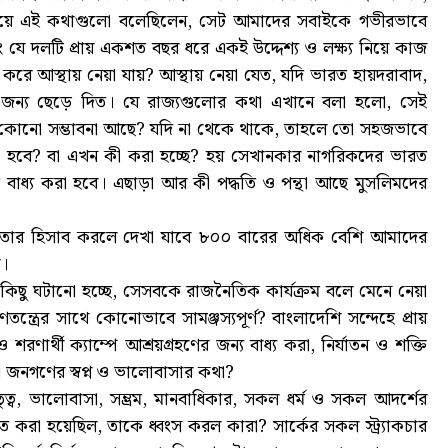
ে গিয়ে এই কথাগুলো বলেছিলেন, সেট আমাদের সবাইকে গভীরভাবে
 এবং যে দলটি প্রায় একশত বছর ধরে একই উদ্দেশ্য ও লক্ষ্য নিয়ে কাজ
 করে আস্থায় নেয়া যায়? আস্থায় নেয়া যেত, যদি ভারত হায়দরাবাদ,
র জন্য ছেড়ে দিত। যে রাজ্যগুলোর কথা এখানে বলা হলো, সেই
কি কোনো সম্ভাবনা আছে? যদি না থেকে থাকে, তাহলে তো সহজভাবে
রা হবে? বা এখন কী করা হচ্ছে? হয় সেখানকার নাগরিকদের ভারত
তে বাধ্য করা হবে। এছাড়া আর কী পদ্ধতি ও পন্থা আছে মুসলিমদের
েছে, তার হিসাব করলে দেখা যাবে ৮০০ বারের অধিক বেশি আমাদের
ে।
 যা কিছু ঘটানো হচ্ছে, সেসবকে রাজনৈতিক কার্যক্রম বলে মেনে নেয়া
ন্ত্রের সাথে কোনোভাবে সামঞ্জস্যপূর্ণ? বাংলাদেশি সন্দেহে প্রায়
রণার্থী ক্যাম্পে আশ্রয়গ্রহণের জন্য বাধ্য করা, নির্যাতন ও শক্তি
া জনগণের স্বপ্ন ও ভালোবাসার কথা?
ভ্রাতৃত্ব, ভালোবাসা, সম্ভ্রম, মানবাধিকার, সকল ধর্ম ও সকল আদর্শের
ত করা হয়েছিল, তাকে ধ্বংস করল কারা? সার্কের সকল স্ট্র্যাকচার