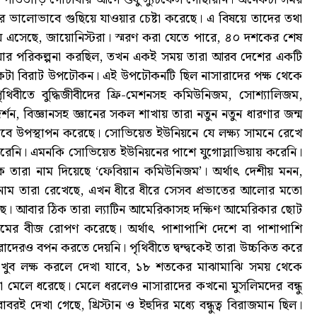
ের ভালোভাবে গুছিয়ে যাওয়ার চেষ্টা করেছে। এ বিষয়ে তাদের তথা
য়ে এসেছে, জায়োনিস্টরা। স্মরণ করা যেতে পারে, ৪০ দশকের শেষ
ওয়ার পরিকল্পনা করছিল, তখন একই সময় তারা আরব দেশের একটি
ল একটা বিরাট উপঢৌকন। এই উপঢৌকনটি ছিল নাসারাদের পক্ষ থেকে
ৃথিবীতে বুদ্ধিজীবীদের ফ্রি-মেশনসহ কমিউনিজম, সোশ্যালিজম,
 দর্শন, বিজ্ঞানসহ জ্ঞানের সকল শাখায় তারা নতুন নতুন ধারণার জন্ম
 উপস্থাপন করেছে। সোভিয়েত ইউনিয়নে যে লক্ষ্য সামনে রেখে
করেনি। এমনকি সোভিয়েত ইউনিয়নের পাশে যুগোস্লাভিয়ায় করেনি।
কে তারা নাম দিয়েছে ‘ফেবিয়ান কমিউনিজম’। অর্থাৎ দেশীয় মনন,
নাম তারা রেখেছে, এখন ধীরে ধীরে সেসব প্রভাতের আলোর মতো
রেছে। আবার ঠিক তারা ল্যাটিন আমেরিকাসহ দক্ষিণ আমেরিকার ছোট
মের বীজ রোপণ করেছে। অর্থাৎ পাশাপাশি দেশে বা পাশাপাশি
েরও বপন করতে দেয়নি। পৃথিবীতে দ্বন্দ্বকেই তারা উচ্চকিত করে
। খুব লক্ষ করলে দেখা যাবে, ১৮ শতকের মাঝামাঝি সময় থেকে
খা মেলে ধরেছে। মেলে ধরলেও নাসারাদের কখনো মুসলিমদের বন্ধু
রই দেখা গেছে, খ্রিস্টান ও ইহুদির মধ্যে বন্ধুত্ব বিরাজমান ছিল।