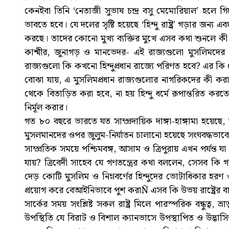
কেনইবা তিনি ‘নেতাজী সুভাষ চন্দ্র বসু মেমোরিয়াল’ হল
ভাবতে হবে। যে দলের সৃষ্টি হয়েছে ‘হিন্দু রাষ্ট্র’ গড়ার জন্য
করছে। তাদের কোনো মুখ্য ব্যক্তির মুখে এসব কথা শুনলে কী
কাশ্মীর, জুনাগড় ও মানভেদর- এই রাজ্যগুলো মুসলিমদে
রাজ্যগুলো কি কখনো হিন্দুপ্রধান রাজ্যে পরিণত হবে? এর 
বোঝা যায়, এ মুসলিমপ্রধান রাজ্যগুলোর নাগরিকদের কী ক
থেকে বিতাড়িত করা হবে, না হয় হিন্দু ধর্মে রূপান্তরিত কর
নির্মূল করার।
গত ৮০ বছরে ভারতে যত সাম্প্রদায়িক দাঙ্গা-হাঙ্গামা হয়
মুসলমানদের ওপর জুলুম-নির্যাতন চালানো হয়েছে সংঘবদ্ধভাব
সাম্প্রতিক সময়ে পশ্চিমবঙ্গ, আসাম ও ত্রিপুরায় এখন পর্যন্ত
যায়? ত্রিবেদী সাহেব যে গণতন্ত্রের কথা বললেন, সেসব কি গণত
দেড় কোটি মুসলিম ও নিম্নবর্ণের হিন্দুদের ভোটাধিকার হরণ ও শ
প্রয়োগ করে বেআইনিভাবে পুশ করাÑ এসব কি উভয় রাষ্ট্রের ব
সার্কের সময় সংশ্লিষ্ট সকল রাষ্ট্র মিলে পারস্পরিক বন্ধুত্ব, 
উপস্থিতি যে বিরাট ও বিশাল ক্যানভাসে উপস্থাপিত ও উদ্ভাসি