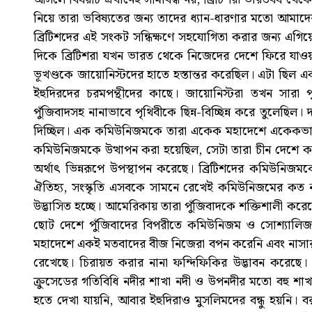
নিয়ে তারা ভবিষ্যতের জন্য তাদের ধ্যান-ধারণার মতো আমাদ
ব্রিটিশদের এই সংকট সন্ধিক্ষণে সহযোগিতা করার জন্য এগি
দিকে ব্রিটিশরা যখন ভারত থেকে নিজেদের দেশে ফিরে যা
ভূখণ্ডকে জায়োনিস্টদের হাতে হস্তান্তর করেছিল। এটা ছি
ইহুদিরদের চরমপন্থীদের কাছে। জায়োনিস্টরা তখন সারা প
পুঁজিবাদসহ নানাভাবে পৃথিবীকে ছিন্ন-বিচ্ছিন্ন করে তুলেছিল।
দিচ্ছিল। এক কমিউনিজমকে তারা একেক মহাদেশে একেকভাবে
কমিউনিজমকে উত্থাপন করা হয়েছিল, সেটা তারা চীন দেশে 
অর্থাৎ ভিন্নরূপে উপস্থাপন করেছে। ব্রিটিশদের কমিউনিজম
ঐতিহ্য, সংস্কৃতি এসবকে সামনে রেখেই কমিউনিজমের কত 
উদ্ভাসিত হচ্ছে। আমেরিকায় তারা পুঁজিবাদকে শক্তিশালী ক
ছোট দেশে পুঁজিবাদের বিপরীতে কমিউনিজম ও সোশ্যালিজ
মহাদেশে একই মতবাদের বীজ নিজেরা বপন করেনি এবং নাসারাদ
রেখেছে। চিরায়ত করার নানা ফন্দিফিকির উদ্ভাবন করেছে
ক্রুসেডের গতিবিধি নদীর শাখা নদী ও উপনদীর মতো বহু শা
হতে দেখা যায়নি, আবার ইহুদিরাও মুসলিমদের বন্ধু হয়নি। বরাব