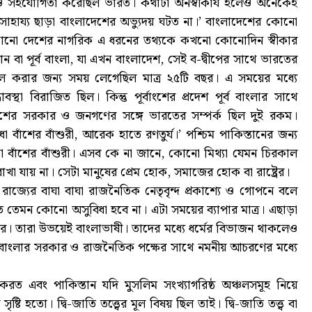
য ও সহযোগিতা করেছিল ভারত। কথাটা অনস্বীকার্য হলেও অনেকেই
সাহায্য ছাড়া বাংলাদেশের অভ্যুদয় ঘটত না।’ বাংলাদেশের কোনো
াত কোনো দেশের নাগরিক এ ধরনের তথ্যকে কখনো কোনোদিন স্বীকার
তান বা পূর্ব বাংলা, যা এখন বাংলাদেশ, সেই ব-দ্বীপের সাথে ভারতের
্বল করার জন্য সময় লেগেছিল মাত্র ২৫টি বছর। এ সময়ের মধ্যে
বস্থা বিরাজিত ছিল। কিন্তু পূর্বাংশের প্রদেশ পূর্ব বাংলার সাথে
ংশের সরকার ও জনগণের সঙ্গে ভারতের সম্পর্ক ছিল দুই রকম।
বাঁশের বাঁশুরী, আরেক হাতে রণতুর্য।’ পশ্চিম পাকিস্তানের জন্য
ঁধা বাঁশের বাঁশুরী। এসব কে না জানে, কোনো মিথ্যা যেমন চিরকাল
যায় না। সেটা মানুষের প্রেম হোক, সমাজের হোক বা রাষ্ট্রের।
গ রাজ্যের বাঘা বাঘা রাজনৈতিক নেতৃবৃন্দ প্রকাশ্যে ও গোপনে বলে
তে তেমন কোনো অসুবিধা হবে না। এটা সময়ের ব্যাপার মাত্র। এছাড়া
ছরের। তারা উভয়েই বাংলাভাষী। তাদের মধ্যে ধর্মের বিভাজন থাকলেও
ব বাংলার সরকার ও রাজনৈতিক পক্ষের সাথে নমনীয় আচরণের মধ্যে
ন করত এবং পাকিস্তান যদি মুসলিম সংখ্যাগরিষ্ঠ অঞ্চলসমূহ নিয়ে
টি হতো। দ্বি-জাতি তত্ত্বের মূল বিষয় ছিল তাই। দ্বি-জাতি তত্ত্ব বা