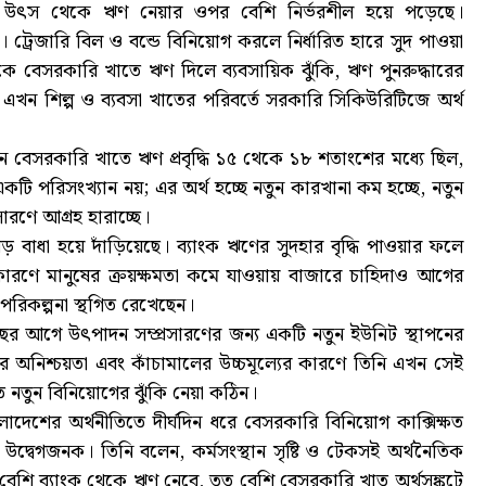
ীণ উৎস থেকে ঋণ নেয়ার ওপর বেশি নির্ভরশীল হয়ে পড়েছে।
রেজারি বিল ও বন্ডে বিনিয়োগ করলে নির্ধারিত হারে সুদ পাওয়া
 বেসরকারি খাতে ঋণ দিলে ব্যবসায়িক ঝুঁকি, ঋণ পুনরুদ্ধারের
খন শিল্প ও ব্যবসা খাতের পরিবর্তে সরকারি সিকিউরিটিজে অর্থ
ে বেসরকারি খাতে ঋণ প্রবৃদ্ধি ১৫ থেকে ১৮ শতাংশের মধ্যে ছিল,
কটি পরিসংখ্যান নয়; এর অর্থ হচ্ছে নতুন কারখানা কম হচ্ছে, নতুন
রসারণে আগ্রহ হারাচ্ছে।
 বাধা হয়ে দাঁড়িয়েছে। ব্যাংক ঋণের সুদহার বৃদ্ধি পাওয়ার ফলে
র কারণে মানুষের ক্রয়ক্ষমতা কমে যাওয়ায় বাজারে চাহিদাও আগের
পরিকল্পনা স্থগিত রেখেছেন।
 বছর আগে উৎপাদন সম্প্রসারণের জন্য একটি নতুন ইউনিট স্থাপনের
ারের অনিশ্চয়তা এবং কাঁচামালের উচ্চমূল্যের কারণে তিনি এখন সেই
তে নতুন বিনিয়োগের ঝুঁকি নেয়া কঠিন।
দেশের অর্থনীতিতে দীর্ঘদিন ধরে বেসরকারি বিনিয়োগ কাক্সিক্ষত
উদ্বেগজনক। তিনি বলেন, কর্মসংস্থান সৃষ্টি ও টেকসই অর্থনৈতিক
ত বেশি ব্যাংক থেকে ঋণ নেবে, তত বেশি বেসরকারি খাত অর্থসঙ্কটে