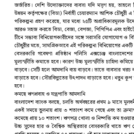
জর্জরিত। দেশি উদ্যোক্তাদের ব্যবসা যদি মসৃণ হয়, তাহলে
উন্নয়ন কর্তৃপক্ষের (বিডা) নির্বাহী চেয়ারম্যান আশিক চৌধু
পরিকল্পনা গ্রহণ করেছে, যার মধ্যে ২৫টি অগ্রাধিকারমূলক উদ্য
আরও সহজ করতে বিডা, বেজা, বেপজা, পিপিপিএ এবং হাইটেক পা
চীনে সম্ভাব্য বিনিয়োগকারীদের সঙ্গে সরাসরি যোগাযোগ ও ব
চৌধুরীর মতে, সামগ্রিকভাবে এই পরিকল্পনা বিনিয়োগের একটি
বেসরকারি গবেষণা প্রতিষ্ঠান পলিসি এক্সচেঞ্জ বাংলাদে
মূল্যস্ফীতি কমাতে হবে। কারণ উচ্চ মূল্যস্ফীতি চাহিদা কমিয়
বাড়বে। সেটি হলে আমদানি ব্যয় বাড়বে। তাতে ব্যবসার খরচ ব
বাড়াতে হবে। সৌরবিদ্যুতের উৎপাদন বাড়াতে হবে। নতুন কূপ খন
হবে।
কমছে ঋণপ্রবাহ ও যন্ত্রপাতি আমদানি
বাংলাদেশ ব্যাংক বলছে, চলতি অর্থবছরের প্রথম ৯ মাসে মূলধ
একই সময়ে তুলনায় প্রায় ৩ শতাংশ কমে গেছে এবং তা ক্রমাগত
কমেছে প্রায় ১০ শতাংশ। ঋণপত্র খোলা ও নিষ্পত্তি কম হওয়ার অ
উচ্চ সুদের হার ও বৈশ্বিক অস্থিরতার বেসরকারি খাতে ঋণ