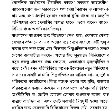
বৈদেশিক অর্থায়নের ধীরগতির কারণে সরকার অভ্যন্তর
ব্যাংকগুলোর জন্য সরকারকে ঋণ দেয়া নিরাপদ ও লাভজনক। ট্
যায় এবং ঋণখেলাপি হওয়ার কোনো ঝুঁকি থাকে না। অন্যদিকে
অনিশ্চয়তা এবং খেলাপির আশঙ্কা থাকে। ফলে অনেক ব্যাংক এ
বিনিয়োগকে অগ্রাধিকার দিচ্ছে।
বাংলাদেশ ব্যাংকের তথ্য বিশ্লেষণে দেখা যায়, একসময় যেখান
সেখানে বর্তমানে তা এক অঙ্কের ঘরে নেমে এসেছে। এটি শুধু এ
ব্যবসা কম শুরু হচ্ছে এবং বিদ্যমান শিল্পপ্রতিষ্ঠানগুলোও সম্প্
দেশের ব্যবসায়ীরা বলছেন, ঋণের উচ্চ সুদহারও বিনিয়োগে বড়
নতুন প্রকল্প গ্রহণের খরচ বেড়েছে। একইসাথে মূল্যস্ফীতি
মতো নেই। এমন পরিস্থিতিতে অনেক উদ্যোক্তা নতুন বিনিয়োগ 
সাভারের একটি মাঝারি শিল্পপ্রতিষ্ঠানের মালিক জানান, দুই
পরিকল্পনা করেছিলেন। কিন্তু ব্যাংক ঋণের ব্যয় বৃদ্ধি, বাজ
পরিকল্পনা বাস্তবায়ন করছেন না। তার মতে, বর্তমান পরিস্থিতি
অর্থনীতিবিদ ড. জাহিদ হোসেন সোনার বাংলাকে বলেন, বাংলা
মাত্রায় বাড়ছিল না। এখন সেটি সরাসরি নিম্নমুখী হওয়া আরো 
প্রবৃদ্ধির জন্য বেসরকারি বিনিয়োগের বিকল্প নেই। সরকার য