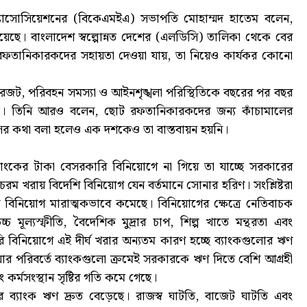
টার্স অ্যাসোসিয়েশনের (বিকেএমইএ) সভাপতি মোহাম্মদ হাতেম বলেন,
েছে। বাংলাদেশ স্বল্পোন্নত দেশের (এলডিসি) তালিকা থেকে বের
ে রফতানিকারকদের সহায়তা দেওয়া যায়, তা নিয়েও কার্যকর কোনো
বন্দরজট, পরিবহন সমস্যা ও আইনশৃঙ্খলা পরিস্থিতিকে বছরের পর বছর
তেম। তিনি আরও বলেন, ছোট রফতানিকারকদের জন্য কাঁচামালের
উসের কথা বলা হলেও এক দশকেও তা বাস্তবায়ন হয়নি।
াংকের টাকা বেসরকারি বিনিয়োগে না গিয়ে তা যাচ্ছে সরকারের
রম খরায় বিদেশি বিনিয়োগ যেন বর্তমানে সোনার হরিণ। সংশ্লিষ্টরা
বিনিয়োগ মারাত্মকভাবে কমেছে। বিনিয়োগের ক্ষেত্রে নেতিবাচক
 মূল্যস্ফীতি, বৈদেশিক মুদ্রার চাপ, শিল্প খাতে মন্থরতা এবং
ারি বিনিয়োগে এই দীর্ঘ খরার অন্যতম কারণ হচ্ছে ব্যাংকগুলোর ঋণ
ার পরিবর্তে ব্যাংকগুলো ক্রমেই সরকারকে ঋণ দিতে বেশি আগ্রহী
ং কর্মসংস্থান সৃষ্টির গতি কমে গেছে।
র ব্যাংক ঋণ দ্রুত বেড়েছে। রাজস্ব ঘাটতি, বাজেট ঘাটতি এবং