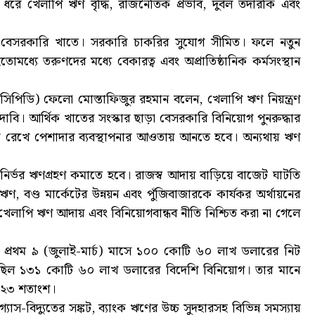
ন ধরে খেলাপি ঋণ বৃদ্ধি, রাজনৈতিক প্রভাব, দুর্বল তদারকি এবং
য় বেসরকারি খাতে। সরকারি চাকরির সুযোগ সীমিত। ফলে নতুন
ধ্যে তরুণদের মধ্যে বেকারত্ব এবং অপ্রাতিষ্ঠানিক কর্মসংস্থান
(সিপিডি) ফেলো মোস্তাফিজুর রহমান বলেন, খেলাপি ঋণ নিয়ন্ত্রণ
দাবি। আর্থিক খাতের সংস্কার ছাড়া বেসরকারি বিনিয়োগ পুনরুদ্ধার
ক্ত রেখে পেশাদার ব্যবস্থাপনার আওতায় আনতে হবে। অন্যথায় ঋণ
কনির্ভর ঋণগ্রহণ কমাতে হবে। রাজস্ব আদায় বাড়িয়ে বাজেট ঘাটতি
ণ, বণ্ড মার্কেটের উন্নয়ন এবং পুঁজিবাজারকে কার্যকর অর্থায়নের
, খেলাপি ঋণ আদায় এবং বিনিয়োগবান্ধব নীতি নিশ্চিত করা না গেলে
ের প্রথম ৯ (জুলাই-মার্চ) মাসে ১০০ কোটি ৬০ লাখ ডলারের নিট
ছিল ১৩১ কোটি ৬০ লাখ ডলারের বিদেশি বিনিয়োগ। তার মানে
ে ২৩ শতাংশ।
যাস-বিদ্যুতের সঙ্কট, ব্যাংক ঋণের উচ্চ সুদহারসহ বিভিন্ন সমস্যায়