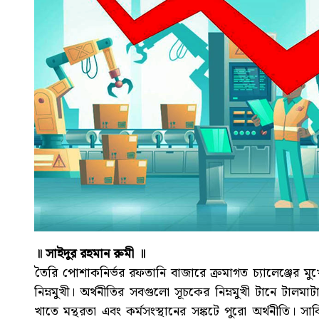
॥ সাইদুর রহমান রুমী ॥
তৈরি পোশাকনির্ভর রফতানি বাজারে ক্রমাগত চ্যালেঞ্জের মুখ
নিম্নমুখী। অর্থনীতির সবগুলো সূচকের নিম্নমুখী টানে টালমাটা
খাতে মন্থরতা এবং কর্মসংস্থানের সঙ্কটে পুরো অর্থনীতি। সা