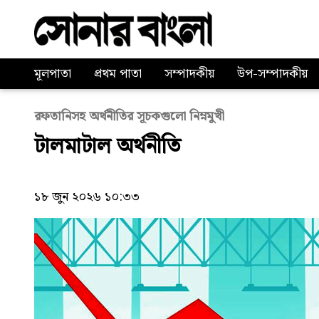
মূলপাতা
প্রথম পাতা
সম্পাদকীয়
উপ-সম্পাদকীয়
রফতানিসহ অর্থনীতির সূচকগুলো নিম্নমুখী
টালমাটাল অর্থনীতি
১৮ জুন ২০২৬ ১০:৩৩