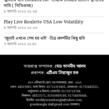
জ্বালানি খাত বেসরকারি কোম্পানিকে দেওয়ার উদ্যোগ স্থগিতের
দাবি ( ভিডিওসহ)
৮ আগস্ট ২০২৬ ২১:৩৪
Play Live Roulette USA Low Volatility
৮ আগস্ট ২০২৬ ১০:৩০
‘জুলাই এখনো শেষ হয় নাই’ -চিত্র প্রদর্শনীর কিছু ছবি
৭ আগস্ট ২০২৬ ২১:৪০
ভারপ্রাপ্ত সম্পাদক:
মোঃ তাসনীম আলম
প্রকাশক:
এটিএম সিরাজুল হক
৪২৩ এলিফ্যান্ট রোড, বড় মগবাজার, ঢাকা - ১২১৭
ফোন: 48319065, বার্তা বিভাগ: 01711319493, গ্রামবাংলা: 01792483321,
সার্কুলেশন ও বিকাশ (পেমেন্ট): 01753753708,
বিজ্ঞাপন: 48315571, 01916869168, 01734036846,
ইমেইল: weeklysonarbangla@yahoo.com,
grambangla.sb@gmail.com (মফস্বল)