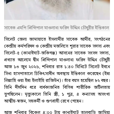
সাবেক এমপি প্রিন্সিপাল মাওলানা ফরিদ উদ্দিন চৌধুরীর ইন্তিকাল
সিলেট জেলা জামায়াতে ইসলামীর সাবেক আমীর, সংগঠনের
কেন্দ্রীয় কর্মপরিষদ ও কেন্দ্রীয় মজলিসে শূরার সাবেক সদস্য এবং
সিলেট-৫ (কানাইঘাট-জকিগঞ্জ) আসনের সাবেক সংসদ সদস্য,
প্রখ্যাত আলেমে দ্বীন প্রিন্সিপাল মাওলানা ফরিদ উদ্দিন চৌধুরী
আজ ১৩ জুন ২০২৬, শনিবার রাত ১:৪০ মিনিটে সিলেট ইবনে
সিনা হাসপাতালে চিকিৎসাধীন অবস্থায় ইন্তিকাল করেছেন (ইন্না
লিল্লাহি ওয়া ইন্না ইলাইহি রাজিউন)। তাঁর বয়স হয়েছিল ৮২ বছর।
তিনি দীর্ঘদিন ধরে বার্ধক্যজনিত বিভিন্ন শারীরিক জটিলতায়
ভুগছিলেন। মৃত্যুকালে তিনি স্ত্রী, ১ পুত্র, ৪ কন্যাসহ অসংখ্য
আত্মীয়-স্বজন, সহকর্মী ও গুণগ্রাহী রেখে গেছেন।
আজ শনিবার বিকেল ৪:০০ টায় কানাইঘাট তালবাড়ি জামিয়া