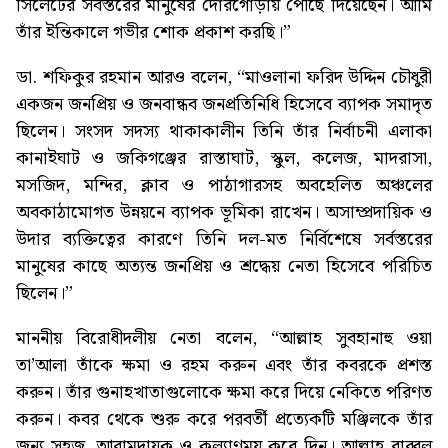
সিলেটের সর্বস্তরের মানুষের দোরগোড়ায় পৌঁছে দিয়েছেন। আমি
তাঁর ইন্তিকালে গভীর শোক প্রকাশ করছি।”
ডা. শফিকুর রহমান আরও বলেন, “মাওলানা ফরিদ উদ্দিন চৌধুরী
একজন জনপ্রিয় ও জনবান্ধব জনপ্রতিনিধি হিসেবে ব্যাপক সমাদৃত
ছিলেন। সংসদ সদস্য থাকাকালীন তিনি তাঁর নির্বাচনী এলাকা
কানাইঘাট ও জকিগঞ্জের রাস্তাঘাট, স্কুল, কলেজ, মাদরাসা,
মসজিদ, মন্দির, ক্লাব ও পাঠাগারসহ অবহেলিত অঞ্চলের
অবকাঠামোগত উন্নয়নে ব্যাপক ভূমিকা রাখেন। অসাম্প্রদায়িক ও
উদার ব্যক্তিত্বের কারণে তিনি দল-মত নির্বিশেষে সর্বস্তরের
মানুষের কাছে অত্যন্ত জনপ্রিয় ও শ্রদ্ধেয় নেতা হিসেবে পরিচিত
ছিলেন।”
মাননীয় বিরোধীদলীয় নেতা বলেন, “আল্লাহ সুবহানাহু ওয়া
তা’আলা তাঁকে ক্ষমা ও রহম করুন এবং তাঁর কবরকে প্রশস্ত
করুন। তাঁর গুনাহখাতাগুলোকে ক্ষমা করে দিয়ে নেকিতে পরিণত
করুন। কবর থেকে শুরু করে পরবর্তী প্রত্যেকটি মঞ্জিলকে তাঁর
জন্য সহজ, আরামদায়ক ও কল্যাণময় করে দিন। আল্লাহ রাব্বুল