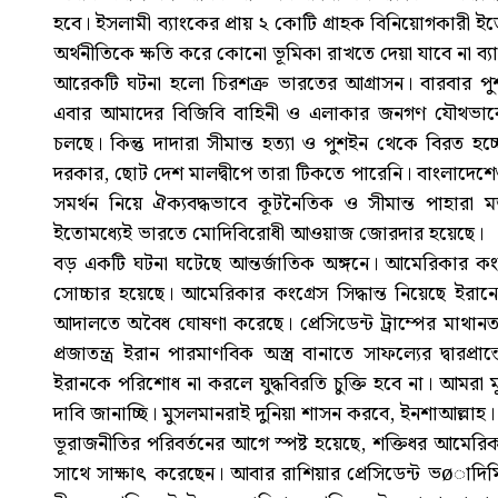
হবে। ইসলামী ব্যাংকের প্রায় ২ কোটি গ্রাহক বিনিয়োগকারী
অর্থনীতিকে ক্ষতি করে কোনো ভূমিকা রাখতে দেয়া যাবে না ব্য
আরেকটি ঘটনা হলো চিরশত্রু ভারতের আগ্রাসন। বারবার পুশই
এবার আমাদের বিজিবি বাহিনী ও এলাকার জনগণ যৌথভাবে পু
চলছে। কিন্তু দাদারা সীমান্ত হত্যা ও পুশইন থেকে বিরত 
দরকার, ছোট দেশ মালদ্বীপে তারা টিকতে পারেনি। বাংলাদে
সমর্থন নিয়ে ঐক্যবদ্ধভাবে কূটনৈতিক ও সীমান্ত পাহা
ইতোমধ্যেই ভারতে মোদিবিরোধী আওয়াজ জোরদার হয়েছে।
বড় একটি ঘটনা ঘটেছে আন্তর্জাতিক অঙ্গনে। আমেরিকার কংগ্
সোচ্চার হয়েছে। আমেরিকার কংগ্রেস সিদ্ধান্ত নিয়েছে ইরা
আদালতে অবৈধ ঘোষণা করেছে। প্রেসিডেন্ট ট্রাম্পের মাথা
প্রজাতন্ত্র ইরান পারমাণবিক অস্ত্র বানাতে সাফল্যের দ্বার
ইরানকে পরিশোধ না করলে যুদ্ধবিরতি চুক্তি হবে না। আমরা
দাবি জানাচ্ছি। মুসলমানরাই দুনিয়া শাসন করবে, ইনশাআল্লাহ।
ভূরাজনীতির পরিবর্তনের আগে স্পষ্ট হয়েছে, শক্তিধর আমেরিকার
সাথে সাক্ষাৎ করেছেন। আবার রাশিয়ার প্রেসিডেন্ট ভøাদিমি