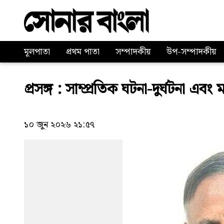
মূলপাতা
প্রথম পাতা
সম্পাদকীয়
উপ-সম্পাদকীয়
প্রসঙ্গ : সাম্প্রতিক ঘটনা-দুর্ঘটনা এবং
১০ জুন ২০২৬ ২১:৫৭