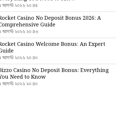
৭ আগস্ট ২০২৬ ২০:৪৫
Rocket Casino No Deposit Bonus 2026: A
Comprehensive Guide
৭ আগস্ট ২০২৬ ২০:৪৩
Rocket Casino Welcome Bonus: An Expert
Guide
৭ আগস্ট ২০২৬ ২০:৪০
Bizzo Casino No Deposit Bonus: Everything
You Need to Know
৭ আগস্ট ২০২৬ ২০:৪০