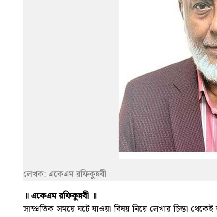
লেখক: একেএম রফিকুন্নবী
॥ একেএম রফিকুন্নবী ॥
সাম্প্রতিক সময়ে ঘটে যাওয়া বিষয় নিয়ে লেখার চিন্তা থেকেই