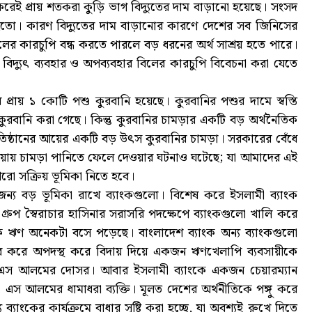
েই প্রায় শতকরা কুড়ি ভাগ বিদ্যুতের দাম বাড়ানো হয়েছে। সংসদ
হতো। কারণ বিদ্যুতের দাম বাড়ানোর কারণে দেশের সব জিনিসের
বিলের কারচুপি বন্ধ করতে পারলে বড় ধরনের অর্থ সাশ্রয় হতে পারে।
িদ্যুৎ ব্যবহার ও অপব্যবহার বিলের কারচুপি বিবেচনা করা যেতে
্রায় ১ কোটি পশু কুরবানি হয়েছে। কুরবানির পশুর দামে স্বস্তি
রবানি করা গেছে। কিন্তু কুরবানির চামড়ার একটি বড় অর্থনৈতিক
রতিষ্ঠানের আয়ের একটি বড় উৎস কুরবানির চামড়া। সরকারের বেঁধে
হওয়ায় চামড়া পানিতে ফেলে দেওয়ার ঘটনাও ঘটেছে; যা আমাদের এই
রো সক্রিয় ভূমিকা নিতে হবে।
জন্য বড় ভূমিকা রাখে ব্যাংকগুলো। বিশেষ করে ইসলামী ব্যাংক
রুপ স্বৈরাচার হাসিনার সরাসরি পদক্ষেপে ব্যাংকগুলো খালি করে
 ঋণ অনেকটা বসে পড়েছে। বাংলাদেশ ব্যাংক অন্য ব্যাংকগুলো
জোর করে অপদস্থ করে বিদায় দিয়ে একজন ঋণখেলাপি ব্যবসায়ীকে
রী এস আলমের দোসর। আবার ইসলামী ব্যাংকে একজন চেয়ারম্যান
 আলমের ধামাধরা ব্যক্তি। মূলত দেশের অর্থনীতিকে পঙ্গু করে
 ব্যাংকের কার্যক্রমে বাধার সৃষ্টি করা হচ্ছে, যা অবশ্যই রুখে দিতে