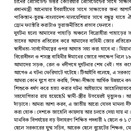
চীনের প্রেসিডেন্ট উত্তর কোরিয়ার প্রেসিডেন্টের সাথে সাক্ষ
প্রধানমন্ত্রী আনোয়ার ইবরাহীমের সাথে সাক্ষাতের জন্য আগ
পাকিস্তান-তুরস্ক-বাংলাদেশ-মালয়েশিয়ার সাথে বন্ধুত্ব যাতে
ড্রোন ফ্যাক্টরি করাটাও ভূরাজনীতিতে প্রভাব ফেলবে।
দুর্ঘটনা হলো আমাদের পাহাড়ি অঞ্চলে বিদ্রোহীরা পাহাড়ের
তাদের আঘাত প্রতিরোধ করে আমাদের বাহিনী জোর প্রতির
স্বাধীনতা-সার্বভৌমত্বের ওপর আঘাত সহ্য করা যাবে না। 
বিরোধীদল ও শসস্ত্র বাহিনীর ঈমানের জোরে পদক্ষেপ নিলে ১
আমাদের সড়ক, রেল ও নদীপথে দুর্ঘটনার শেষ নেই। গত কয়
আগেও এ ঘটনা ফেরিঘাটে ঘটেছে। টিআইবি বলেছে, এ সরকারে
আমরা কোন যুগে বাস করছি, শিক্ষা-দীক্ষায় আর্থিক উন্নয়নে 
শিশুকে ধর্ষণ করে হত্যা করার ঘটনা আইয়্যামে জাহেলিয়া
সহযোগিতার রায় হয়েছেÑ স্বামী-স্ত্রীর উভয়েরই মৃত্যুদণ্ড
দাঁড়াবে। আমরা আশা করব, এ জাতীয় আরো যেসব মামলা দীর্ঘদি
করা হোক। দেশকে জাহেলি কায়দায় আর চলতে দেয়া যায় না।
মানবিক বিপর্যয়ের বড় উদাহরণ শিক্ষিত পদধারী ২ ছেলে ও ১ 
ছেলে সরকারের যুগ্ম সচিব, আরেক ছেলে বুয়েটের শিক্ষক, 