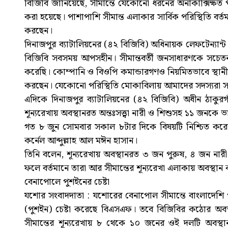
বিজিবি জানিয়েছে, সীমান্তে যেকোনো ধরনের অনাকাক্সিক্ষ
করা হয়েছে। পাশাপাশি সীমান্ত এলাকার সার্বিক পরিস্থিতি বর্ত
করছেন।
দিনাজপুর ব্যাটালিয়নের (৪২ বিজিবি) অধিনায়ক লেফটেন্যান্ট
বিজিবি সবসময় আপসহীন। সীমান্তবর্তী জনসাধারণকে সচে
করেছি। কোম্পানি ও বিওপি কমান্ডারগণও নিয়মিতভাবে স্থান
করছেন। যেকোনো পরিস্থিতি মোকাবিলায় আমাদের সদস্যরা সর্বদা
এদিকে দিনাজপুর ব্যাটালিয়নের (৪২ বিজিবি) অধীন ঠাকুরগা
শূন্যরেখায় অবস্থানরত অন্তঃসত্ত্বা নারী ও শিশুসহ ১১ জনকে
গত ৮ জুন সোমবার সকাল ৮টার দিকে বিষয়টি নিশ্চিত করেন 
কর্নেল আব্দুল্লাহ আল মঈন হাসান।
তিনি বলেন, শূন্যরেখায় অবস্থানরত ৩ জন পুরুষ, ৪ জন না
ফলে বর্তমানে তারা আর সীমান্তের শূন্যরেখা এলাকায় অবস্থান
বেনাপোলে পুশইনের চেষ্টা
যশোর সংবাদদাতা : যশোরের বেনাপোল সীমান্তে বাংলাদেশি
(পুশইন) চেষ্টা করেছে বিএসএফ। তবে বিজিবির কঠোর অবস্থান
সীমান্তের শূন্যরেখায় ৮ থেকে ১০ জনের ওই দলটি অবস্থ