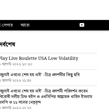
ই-পেপার
আরো
সর্বশেষ
Play Live Roulette USA Low Volatility
৮ আগস্ট ২০২৬ ১০:৩০
‘জুলাই এখনো শেষ হয় নাই’ -চিত্র প্রদর্শনীর কিছু ছবি
৭ আগস্ট ২০২৬ ২১:৪০
‘জুলাই এখনো শেষ হয় নাই’ -চিত্র প্রদর্শনী পরিদর্শন করেন
বিরোধী দলীয় চিফ হুইপ ও এনসিপির আহ্বায়ক নাহিদ ইসলাম
এমপি ও ১১ দলের নেতৃবৃন্দ
৭ আগস্ট ২০২৬ ২১:১৭