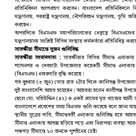
সম্মেলনে বিজিবি মহাপরিচালক মেজর জেনারেল মোহাম্মদ
প্রতিনিধিদল অংশগ্রহণ করবেন। বাংলাদেশ প্রতিনিধিদলে বিজিবির 
মন্ত্রণালয়, পররাষ্ট্র মন্ত্রণালয়, নৌপরিবহন মন্ত্রণালয়, ভূমি 
করছেন।
অপরদিকে বিএসএফ মহাপরিচালকের নেতৃত্বে বিএসএফের ঊর্ধ্বতন
মন্ত্রণালয়সহ সংশ্লিষ্ট বিভিন্ন সংস্থার কর্মকর্তারা প্রতিনিধিত্ব কর
সাতক্ষীরা সীমান্তে দুজন গুলিবিদ্ধ
সাতক্ষীরা সংবাদদাতা :
সাতক্ষীরার বিভিন্ন সীমান্ত এলা
শ্যামনগর ও দেবহাটা উপজেলার কয়েকটি সীমান্ত এলাকায় বর্
(বিএসএফ) নজরদারি বৃদ্ধি করেছে।
গত বুধবার (৩ জুন) ভোর রাত ২টার দিকে কালিগঞ্জ উপজেলার 
দুই বাংলাদেশি আহত হয়েছেন। আহতরা হলেন কালীগঞ্জ উপজেল
ছেলে মো. মহিউদ্দিন (৪২) ও একই গ্রামের মৃত খাজের আলী 
বাংলাদেশে প্রবেশের সময় বিএসফ গুলি করেছে বলে জানা যা
স্থানীয় সূত্রের দাবি, সীমান্তবর্তী এলাকায় গুলিবিদ্ধ হয়
সীমান্ত এলাকায় আতঙ্ক ছড়িয়ে পড়ে এবং নিরাপত্তা ব্যবস্থা 
পঞ্চগড় সীমান্তে ১০ জনকে পুশইনের চেষ্টা