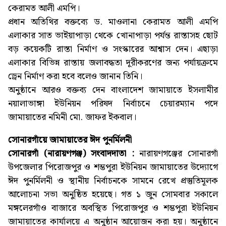
কেরামত আলী এমপি।
প্রধান অতিথির বক্তব্যে ড. মাওলানা কেরামত আলী এমপি
এলাকার সাত ভাইয়াপাড়া থেকে খোনাপাড়া পর্যন্ত রাস্তাসহ ছোট
বড় কয়েকটি রাস্তা নির্মাণ ও সংস্কারের আশ্বাস দেন। এছাড়া
এলাকার বিভিন্ন রাস্তায় জলাবদ্ধতা দূরীকরণের জন্য পর্যায়ক্রমে
ড্রেন নির্মাণ করা হবে বলেও জানান তিনি।
অনুষ্ঠানে আরও বক্তব্য দেন বাংলাদেশ জামায়াতে ইসলামীর
নয়ালাভাঙ্গা ইউনিয়ন পরিষদ নির্বাচনে চেয়ারম্যান পদে
জামায়াতের নমিনী মো. জাফর ইকবাল।
সোনারগাঁয়ে জামায়াতের ঈদ পুনর্মিলনী
সোনারগাঁ (নারায়ণগঞ্জ) সংবাদদাতা :
নারায়ণগঞ্জের সোনারগাঁ
উপজেলার পিরোজপুর ও শম্ভপুরা ইউনিয়ন জামায়াতের উদ্যোগে
ঈদ পুনর্মিলনী ও স্থানীয় নির্বাচনকে সামনে রেখে প্রস্তুতিমূলক
আলোচনা সভা অনুষ্ঠিত হয়েছে। গত ১ জুন সোমবার সকালে
মঙ্গলেরগাঁও বাজারে অবস্থিত পিরোজপুর ও শম্ভপুরা ইউনিয়ন
জামায়াতের কার্যালয়ে এ অনুষ্ঠান আয়োজন করা হয়। অনুষ্ঠানে