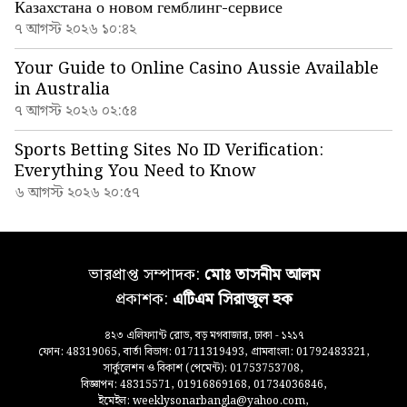
Казахстана о новом гемблинг-сервисе
৭ আগস্ট ২০২৬ ১০:৪২
Your Guide to Online Casino Aussie Available
in Australia
৭ আগস্ট ২০২৬ ০২:৫৪
Sports Betting Sites No ID Verification:
Everything You Need to Know
৬ আগস্ট ২০২৬ ২০:৫৭
ভারপ্রাপ্ত সম্পাদক:
মোঃ তাসনীম আলম
প্রকাশক:
এটিএম সিরাজুল হক
৪২৩ এলিফ্যান্ট রোড, বড় মগবাজার, ঢাকা - ১২১৭
ফোন: 48319065, বার্তা বিভাগ: 01711319493, গ্রামবাংলা: 01792483321,
সার্কুলেশন ও বিকাশ (পেমেন্ট): 01753753708,
বিজ্ঞাপন: 48315571, 01916869168, 01734036846,
ইমেইল: weeklysonarbangla@yahoo.com,