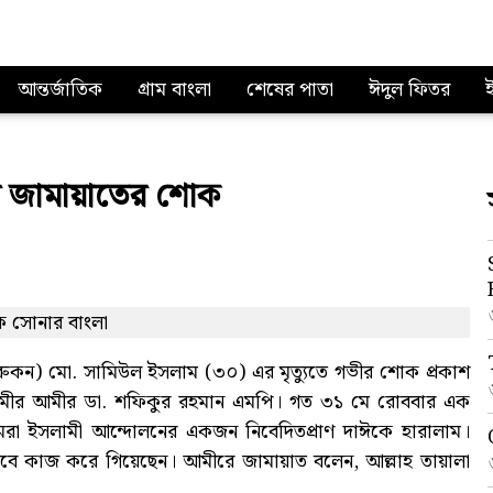
আন্তর্জাতিক
গ্রাম বাংলা
শেষের পাতা
ঈদুল ফিতর
ে জামায়াতের শোক
(রুকন) মো. সামিউল ইসলাম (৩০) এর মৃত্যুতে গভীর শোক প্রকাশ
লামীর আমীর ডা. শফিকুর রহমান এমপি। গত ৩১ মে রোববার এক
রা ইসলামী আন্দোলনের একজন নিবেদিতপ্রাণ দাঈকে হারালাম।
লসভাবে কাজ করে গিয়েছেন। আমীরে জামায়াত বলেন, আল্লাহ তায়ালা