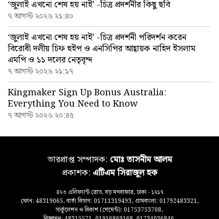
‘জুলাই এখনো শেষ হয় নাই’ -চিত্র প্রদর্শনীর কিছু ছবি
৭ আগস্ট ২০২৬ ২১:৪০
‘জুলাই এখনো শেষ হয় নাই’ -চিত্র প্রদর্শনী পরিদর্শন করেন
বিরোধী দলীয় চিফ হুইপ ও এনসিপির আহ্বায়ক নাহিদ ইসলাম
এমপি ও ১১ দলের নেতৃবৃন্দ
৭ আগস্ট ২০২৬ ২১:১৭
Kingmaker Sign Up Bonus Australia:
Everything You Need to Know
৭ আগস্ট ২০২৬ ২০:৪৫
ভারপ্রাপ্ত সম্পাদক:
মোঃ তাসনীম আলম
প্রকাশক:
এটিএম সিরাজুল হক
৪২৩ এলিফ্যান্ট রোড, বড় মগবাজার, ঢাকা - ১২১৭
ফোন: 48319065, বার্তা বিভাগ: 01711319493, গ্রামবাংলা: 01792483321,
সার্কুলেশন ও বিকাশ (পেমেন্ট): 01753753708,
বিজ্ঞাপন: 48315571, 01916869168, 01734036846,