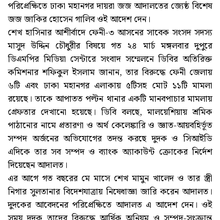
পরিপ্রেক্ষিতে ঢাকা মহানগর দায়রা জজ আদালতের জ্যেষ্ঠ বিশেষ
জজ জাকির হোসেন গালিব ওই আদেশ দেন।
শেখ হাসিনার আশীর্বাদে ফেনী-৩ আসনের সাবেক সংসদ সদস্য
মাসুদ উদ্দিন চৌধুরীর বিষয়ে গত ২৪ মার্চ মঙ্গলবার দুপুরে
ডিএমপির মিডিয়া সেন্টারে সংবাদ সম্মেলনে ডিবির অতিরিক্ত
কমিশনার শফিকুল ইসলাম জানান, তার বিরুদ্ধে ফেনী জেলায়
৬টি এবং ঢাকা মহানগর এলাকায় ৫টিসহ মোট ১১টি মামলা
রয়েছে। তাকে আপাতত পল্টন থানার একটি মানবপাচার মামলায়
গ্রেফতার দেখানো হয়েছে। ডিবি বলছে, মালয়েশিয়ায় শ্রমিক
পাঠানোর নামে প্রতারণা ও অর্থ কেলেঙ্কারি ও জ্ঞাত-আয়বহির্ভূত
সম্পদ অর্জনের অভিযোগের তদন্ত করছে দুদক ও সিআইডি
এদিকে তার সব সম্পদ ও ব্যাংক অ্যাকাউন্ট ক্রোকের নির্দেশ
দিয়েছেন আদালত।
এর আগে গত বছরের মে মাসে শেখ মামুন খালেদ ও তার স্ত্রী
নিগার সুলতানার বিদেশযাত্রায় নিষেধাজ্ঞা জারি করেন আদালত।
দুদকের আবেদনের পরিপ্রেক্ষিতে আদালত এ আদেশ দেন। ওই
সময় দুদক তাদের বিরুদ্ধে আর্থিক অনিয়ম ও সম্পদ-সংক্রান্ত