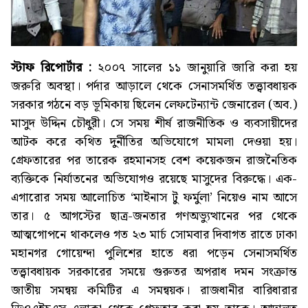
স্টাফ রিপোর্টার :
২০০৭ সালের ১১ জানুয়ারি জারি করা হয়
জরুরি অবস্থা। পর্দার আড়ালে থেকে সেনাসমর্থিত তত্ত্বাবধায়ক
সরকার গঠনে বড় ভূমিকায় ছিলেন লেফটেন্যান্ট জেনারেল (অব.)
মাসুদ উদ্দিন চৌধুরী। সে সময় শীর্ষ রাজনীতিক ও ব্যবসায়ীদের
আটক করে কথিত দুর্নীতির অভিযোগে মামলা দেওয়া হয়।
গ্রেফতারের পর তারেক রহমানসহ বেশ কয়েকজন রাজনৈতিক
ব্যক্তিকে নির্যাতনের অভিযোগও রয়েছে মাসুদের বিরুদ্ধে। এক-
এগারোর সময় আলোচিত ‘মাইনাস টু ফর্মুলা’ নিয়েও নাম আসে
তার। ৫ আগস্টের ছাত্র-জনতার গণঅভ্যুত্থানের পর থেকে
আত্মগোপনে থাকলেও গত ২৩ মার্চ সোমবার দিবাগত রাতে ঢাকা
মহানগর গোয়েন্দা পুলিশের হাতে ধরা পড়েন সেনাসমর্থিত
তত্ত্বাবধায়ক সরকারের সময়ে গুরুতর অপরাধ দমন সংক্রান্ত
জাতীয় সমন্বয় কমিটির এ সমন্বয়ক। রাজধানীর বারিধারার