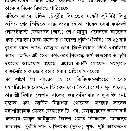
ডিওএইচএস এলাকা থেকে গ্রেফতার করা হয় তাকে। আদালত
তাকে ৫ দিনের রিমান্ডে পাঠিয়েছে।
এদিকে মাসুদ উদ্দিন চৌধুরীর রিমান্ডের মধ্যেই সুনির্দিষ্ট কিছু
অভিযোগের ভিত্তিতে আয়নাঘরের হোতা সাবেক সেনা কর্মকর্তা
লেফটেন্যান্ট জেনারেল (অব.) শেখ মামুন খালেদকে আটকের
খবর বের হয়। ঢাকা মহানগর গোয়েন্দা পুলিশ (ডিবি) গত ২৫ মার্চ
বুধবার রাতে তাকে গ্রেপ্তার করে মিন্টোরোডে ডিবি কার্যালয়ে
আনে। আটক এই সেনা কর্মকর্তার বিরুদ্ধে অর্থ আত্মসাৎ ও ভূমি
দখলের অভিযোগ রয়েছে। এছাড়া একটি গোয়েন্দা সংস্থাকে
রাজনৈতিক কাজে ব্যবহার করার অভিযোগ রয়েছে।
এর আগে গত বছরের ২২ মে ডিজিএফআইয়ের সাবেক
মহাপরিচালক লেফটেন্যান্ট জেনারেল (অব.) শেখ মামুন খালেদ,
তার স্ত্রী নিগার সুলতানা খালেদ, কর কমিশনার আবু সাঈদ মো.
মুস্তাক এবং জাতীয় নিরাপত্তা গোয়েন্দা সংস্থার সাবেক
মহাপরিচালক মেজর জেনারেল টি. এম. জোবায়েরের ভায়রাভাই
খন্দকার আবুল কাইয়ুমের বিদেশ গমনে নিষেধাজ্ঞা দিয়েছেন
আদালত। দুর্নীতি দমন কমিশনের (দুদক) পৃথক দুটি আবেদনের