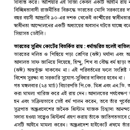
সাব্যস্ত করে। আশিয়ার এই সাজা কেবল একটি আইনি রায় ন
বিচ্ছিন্নতাবাদী রাজনীতির বিরুদ্ধে ভারতের মোদি সরকারে
বছর বয়সী আন্দ্রাবি ৯০-এর দশক থেকেই কাশ্মীরের স্বাধীনতার 
স্বাধীনতা আন্দোলনের একটি অধ্যায়ের অবসান ঘটতে যাচ্ছে বলে
সিয়াসত ডেইলি।
ভারতের সুপ্রিম কোর্টের বিতর্কিত রায় : ধর্মান্তরিত হলেই বাতিল
ভারতের দলিত ও পিছিয়ে পড়া শ্রেণির (ঝঈ) মর্যাদা এবং আই
আদালত সাফ জানিয়ে দিয়েছে, হিন্দু, শিখ বা বৌদ্ধ ধর্ম ছ
(ঝঈ) অন্তর্ভুক্ত থাকবেন না। এই পরিবর্তনের ফলে সংশ্লিষ
বিশেষ সুরক্ষা বা সরকারি সুযোগ-সুবিধার দাবিদার হবেন না।
গত মঙ্গলবার (২৪ মার্চ) বিচারপতি পি.কে. মিশ্র এবং এন.ভি. অঞ
করা মামলা খারিজ করে এই রায় দেন। আদালতের পর্যবেক্ষণ অনুযায়
হন এবং সক্রিয়ভাবে সেই ধর্ম পালন করেন, তবে তাঁর পূর্
সূত্রপাত অন্ধ্রপ্রদেশের জনৈক খ্রিস্টান যাজক চিন্থাদা 
সদস্য হওয়া সত্ত্বেও খ্রিস্টধর্ম গ্রহণ করায় তাঁকে জাতিগতভাবে
এসটি আইনে মামলা করেন। অন্ধ্রপ্রদেশ হাইকোর্ট প্রথমে তাঁ