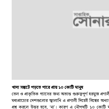
খাদ্য সঙ্কটে পড়তে পারে প্রায় ১০ কোটি মানুষ
তেল ও প্রাকৃতিক গ্যাসের জন্য অত্যন্ত গুরুত্বপূর্ণ হরমুজ প
মধ্যপ্রাচ্যের দেশগুলোর জ্বালানি এ প্রণালী দিয়েই বিশ্বের অন্য
প্রশ্ন করলে উত্তর হবে, ‘না’। কারণ এ নৌপথটি ১০ কোটি ম