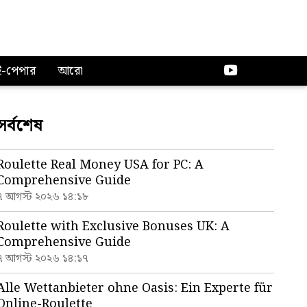
ই-পেপার
আরো
সর্বশেষ
Roulette Real Money USA for PC: A
Comprehensive Guide
৭ আগস্ট ২০২৬ ১৪:১৮
Roulette with Exclusive Bonuses UK: A
Comprehensive Guide
৭ আগস্ট ২০২৬ ১৪:১৭
Alle Wettanbieter ohne Oasis: Ein Experte für
Online-Roulette