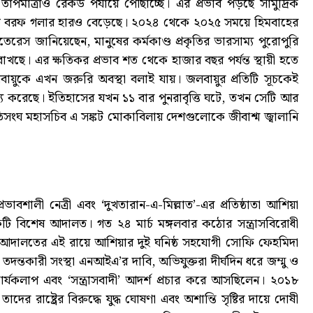
ত্রাও রেকর্ড পর্যায়ে পৌঁছাচ্ছে। এর প্রভাব পড়ছে সামুদ্রিক
ই সঙ্গে বরফ গলার হারও বেড়েছে। ২০২৪ থেকে ২০২৫ সময়ে হিমবাহের
েস জানিয়েছেন, মানুষের কর্মকাণ্ড প্রকৃতির ভারসাম্য পুরোপুরি
াখছে। এর ক্ষতিকর প্রভাব শত থেকে হাজার বছর পর্যন্ত স্থায়ী হতে
বায়ুকে এখন জরুরি অবস্থা বলাই যায়। জলবায়ুর প্রতিটি সূচকেই
্য করেছে। ইতিহাসের যখন ১১ বার পুনরাবৃত্তি ঘটে, তখন সেটি আর
সংঘ মহাসচিব এ সঙ্কট মোকাবিলায় দেশগুলোকে জীবাশ্ম জ্বালানি
বশালী নেত্রী এবং ‘দুখতারান-এ-মিল্লাত’-এর প্রতিষ্ঠাতা আশিয়া
একটি বিশেষ আদালত। গত ২৪ মার্চ মঙ্গলবার কঠোর সন্ত্রাসবিরোধী
আদালতের এই রায়ে আশিয়ার দুই ঘনিষ্ঠ সহযোগী সোফি ফেহমিদা
্তকারী সংস্থা এনআইএ’র দাবি, অভিযুক্তরা দীর্ঘদিন ধরে জম্মু ও
কার্যকলাপ এবং ‘সন্ত্রাসবাদী’ আদর্শ প্রচার করে আসছিলেন। ২০১৮
দের রাষ্ট্রের বিরুদ্ধে যুদ্ধ ঘোষণা এবং অশান্তি সৃষ্টির দায়ে দোষী