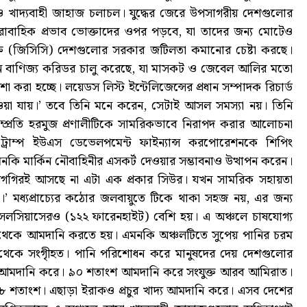
ার ও খাদ্যবাহী জাহাজ চলাচল। যুদ্ধের জেরে উপসাগরীয় দেশগুলোর
োর ধারাবাহিক প্রভাব ভোক্তাদের ওপর পড়বে, যা তাদের জন্য মোটেও
ক্ত (জিসিসি) দেশগুলোর সরকার জটিলতা কমানোর চেষ্টা করছে।
ুন বাণিজ্য করিডর চালু করেছে, যা মাসকট ও জেবেল আলির মতো
শা করা হচ্ছে। লয়েডস লিস্ট ইন্টেলিজেন্সের প্রধান সম্পাদক রিচার্ড
াওয়া যায়।’ তবে তিনি মনে করেন, সেটাই আসল সমস্যা নয়। তিনি
 সম্প্রতি হরমুজ প্রণালীটিকে সামরিকভাবে নিরাপদ করার আলোচনা
 ট্রাম্প ইউএস ডেভেলপমেন্ট ফাইন্যান্স করপোরেশনকে শিপিং
মনকি মার্কিন নৌবাহিনীর এসকর্ট দেওয়ার সম্ভাবনাও উত্থাপন করেন।
সকর্ট শিগগিরই আসছে না এটা এক প্রকার সিউর। যখন সামরিক সহায়তা
।’ মধ্যপ্রাচ্যের কঠোর জলবায়ুতে টিকে থাকা সহজ নয়, এর জন্য
িগ্রি সেলসিয়াসেরও (১২২ ফারেনহাইট) বেশি হয়। এ অঞ্চলে চাষযোগ্য
শ থেকে আমদানি করতে হয়। এমনকি অঞ্চলটিতে সুপেয় পানির চরম
থেকে সংগৃীহত। পানি পরিশোধন করে মানুষদের দেয় দেশগুলোর
 আমদানি করে। ৯০ শতাংশ আমদানি করে সংযুক্ত আরব আমিরাত।
 শতাংশ। এছাড়া ইরাকও প্রচুর খাদ্য আমদানি করে। এসব দেশের