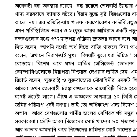
অনেকটা বন্ধ অবস্থায় রয়েছে। বন্ধ রয়েছে তেলবাহী ট্যাঙ্ক
খাদ্য সরবরাহে ব্যাঘাত ঘটছে। ইরান যুদ্ধে সৃষ্ট বিঘ্নগুল
ভালো নয়। এর প্রতিক্রিয়ায় গালফ করপোরেশন কাউন্সিলভু
এমন পরিস্থিতিতে ওমান ও সংযুক্ত আরব আমিরাত একটি নত
বন্দরগুলোর মধ্যে পণ্য ছাড়পত্র প্রক্রিয়া দ্রুততর করবে বলে আ
মিড বলেন, ‘আপনি যথেষ্ট অর্থ দিতে রাজি থাকলে বিমা প
বলেন, ‘এখানে নিরাপত্তাই মুখ্য। বিষয়টি তুলে ধরা উচিত।’
বেড়েছে। বিশেষ করে যখন মার্কিন প্রেসিডেন্ট ডোনাল্ড
কোম্পানিগুলোকে নিরাপত্তা নিশ্চয়তা দেওয়ার দায়িত্ব দেন। এ
রিচার্ড বলেন, ‘যুক্তরাষ্ট্র ও যুক্তরাজ্যের নৌবাহিনীর এ
আসবে তখন তেলবাহী ট্যাঙ্কারগুলোকে প্রায়োরিটি দিতে হবে
যথেষ্ট প্রচেষ্টা লাগে। গ্রীষ্মে এ অঞ্চলের তাপমাত্রা ৫০ ড
জমির পরিমাণ খুবই নগণ্য। তাই তো অধিকাংশ খাদ্য বিদে
অভাব। আরব দেশগুলোর পানীয় জলের বেশিরভাগই সমুদ্র 
সরকারেরা। সৌদি আরব নিজেদের মোট খাদ্যের ৮০ শতাংশ
আর কাতার আমদানি করে নিজেদের চাহিদার মোট খাদ্যের ৯৮