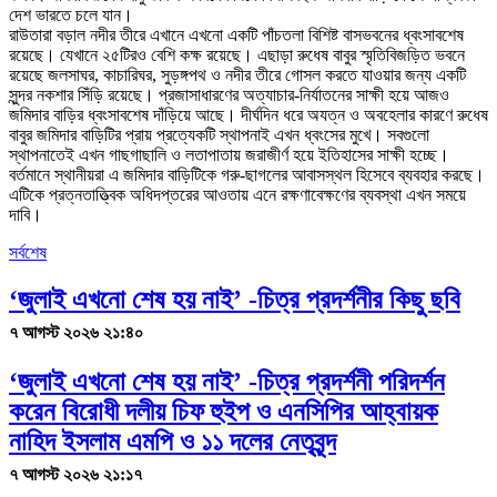
দেশ ভারতে চলে যান।
রাউতারা বড়াল নদীর তীরে এখানে এখনো একটি পাঁচতলা বিশিষ্ট বাসভবনের ধ্বংসাবশেষ
রয়েছে। যেখানে ২৫টিরও বেশি কক্ষ রয়েছে। এছাড়া রুধেষ বাবুর স্মৃতিবিজড়িত ভবনে
রয়েছে জলসাঘর, কাচারিঘর, সুড়ঙ্গপথ ও নদীর তীরে গোসল করতে যাওয়ার জন্য একটি
সুন্দর নকশার সিঁড়ি রয়েছে। প্রজাসাধারণের অত্যাচার-নির্যাতনের সাক্ষী হয়ে আজও
জমিদার বাড়ির ধ্বংসাবশেষ দাঁড়িয়ে আছে। দীর্ঘদিন ধরে অযত্ন ও অবহেলার কারণে রুধেষ
বাবুর জমিদার বাড়িটির প্রায় প্রত্যেকটি স্থাপনাই এখন ধ্বংসের মুখে। সবগুলো
স্থাপনাতেই এখন গাছগাছালি ও লতাপাতায় জরাজীর্ণ হয়ে ইতিহাসের সাক্ষী হচ্ছে।
বর্তমানে স্থানীয়রা এ জমিদার বাড়িটিকে গরু-ছাগলের আবাসস্থল হিসেবে ব্যবহার করছে।
এটিকে প্রত্নতাত্ত্বিক অধিদপ্তরের আওতায় এনে রক্ষণাবেক্ষণের ব্যবস্থা এখন সময়ে
দাবি।
সর্বশেষ
‘জুলাই এখনো শেষ হয় নাই’ -চিত্র প্রদর্শনীর কিছু ছবি
৭ আগস্ট ২০২৬ ২১:৪০
‘জুলাই এখনো শেষ হয় নাই’ -চিত্র প্রদর্শনী পরিদর্শন
করেন বিরোধী দলীয় চিফ হুইপ ও এনসিপির আহ্বায়ক
নাহিদ ইসলাম এমপি ও ১১ দলের নেতৃবৃন্দ
৭ আগস্ট ২০২৬ ২১:১৭