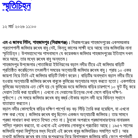
স্মৃতিচিহ্ন
১২ মার্চ ২০২৬ ১১:০০
এম এ জাফর লিটন, শাহজাদপুর (সিরাজগঞ্জ) :
সিরাজগঞ্জের শাহজাদপুরের একসময়কার
প্রতাপশালী জমিদার রুধেষ বাবু নেই, কিন্তু কালের সাক্ষী হয়ে আছে তার জমিদারির নানা
স্মৃতিচিহ্ন। উপমহাদেশের শাসনামলে যে কয়েকজন জমিদার শাহজাদপুরের ইতিহাস দখল
করে আছে, তার মধ্যে রুধেষ বাবু অন্যতম।
শাহজাদপুর উপজেলার পোতাজিয়া ইউনিয়নের বড়াল নদীর তীরে এই জমিদার বাড়িটি
প্রতিষ্ঠিত করেছিলেন তৎকালীণ সময়ের অত্যাচারী জমিদার রুধেষ বাবু। প্রায় ১০ একর
জায়গা নিয়ে তিনি এই জমিদার বাড়িটি নির্মাণ করেন। বাড়িটির অবস্থান বড়াল নদীর তীরে
হওয়ায় অত্যাচারী জমিদার রুধেষ বাবুকে কুমিরের অত্যাচার সহ্য করতে হতো। একপর্যায়ে
কুমিরের অত্যাচার এত বেশি হয় যে কুমিরের ভয়ে জমিদার বাড়ির চারপাশে ১০ ফুট উঁচু করে
দেয়াল তৈরি করা হয়েছিল। এখনো যে দেয়ালের চিহ্নের দেখা মেলে বাড়ির দক্ষিণ-
পূর্বাংশে। সে সময়ে জমিদার রুধেষ বাবু বর্জ্র নৌকায় বড়াল নদী হয়ে বিভিন্ন স্থানে
যাতায়াত করতেন।
বড়াল নদীর কোলঘেঁষে বাড়ির দক্ষিণ পার্শ্বে বড় বড় সিঁড়ি তৈরি করা হয়েছিল, যা এখনো
লক্ষ করা গেছে। জমিদার রুধেষ বাবু ছিলেন একজন অত্যাচারী জমিদার। তার সামনে
প্রজা সাধারণ কথা বলতে হিম্মত পেত না। ঠুনকো অপরাধে প্রজাসাধারণদের নানারকম
শাস্তি প্রদান করতো, যা এখনো এই এলাকার লোকমুখে প্রচারিত আছে। ১৯৫৭ সালের
জমিদারি প্রথা বিলুপ্তির মধ্য দিয়েই এই রুধেষ বাবুর জমিদারিরও সমাপ্তি ঘটে। আর
তখনই জমিদার রুধেষ বাবু তার বংশধরদের নিয়ে বিলাসবহুল জমিদার বাড়ি ফেলে পার্শ্ববর্তী