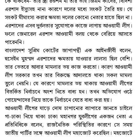
কে থাকবেন- তার স্ত্রী রওশন না তার ভাই জিএম কাদের, বিদিশা
এরশাদ ইস্যুসহ নানা কারণে দলের মধ্যে সংকট তৈরি হয়। যে
সংকট মীমাংসা করার ক্ষমতা দলের কোনো নেতার হাতে ছিল না।
এরশাদের এসব দুর্বলতার সুযোগকে কাজে লাগায় আওয়ামী লীগ।
ফলে জেনারেল এরশাদ আওয়ামী বলয় থেকে বেরিয়ে আসতে
পারেননি।
বাংলাদেশ সুপ্রিম কোর্টের জাপাপন্থী এক আইনজীবী বলেন,
হুসেইন মুহম্মদ এরশাদের ক্ষমতায় যাওয়ার লালসা ছিল বেশি।
তার ভেতরে আবার মামলার ভয় কাজ করতো। কারণ আওয়ামী
লীগ সরকার তখন তার বিরুদ্ধে আদালতে থাকা সকল মামলা
তুলে নেয়নি। যে কারণে মামলার ভয় থাকায় আওয়ামী লীগের
বিতর্কিত নির্বাচনে অংশ নিতে বাধ্য হন। তখন অভিযোগ ওঠে
গোয়েন্দাদের নিয়ে তাকে নির্বাচনে যেতে বাধ্য করা হয়।
আওয়ামী লীগের ঘাড়ে দোষ চাপানোর ব্যাপারে জানতে চাইলে
গা-ঢাকা নিয়ে থাকা ঢাকা মহানগর যুবলীগের একজন নেতা এ
প্রতিনিধিকে বলেন, রাজনৈতিক পরিস্থিতির কারণে সে সময়
জাতীয় পার্টির সঙ্গে আওয়ামী লীগ মহাজোট করেছিল। মহজোটে