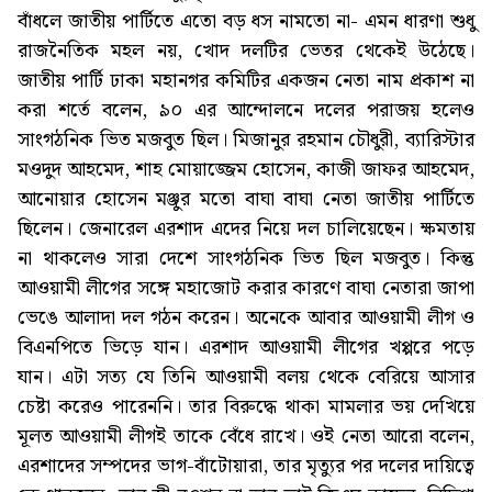
বাঁধলে জাতীয় পার্টিতে এতো বড় ধস নামতো না- এমন ধারণা শুধু
রাজনৈতিক মহল নয়, খোদ দলটির ভেতর থেকেই উঠেছে।
জাতীয় পার্টি ঢাকা মহানগর কমিটির একজন নেতা নাম প্রকাশ না
করা শর্তে বলেন, ৯০ এর আন্দোলনে দলের পরাজয় হলেও
সাংগঠনিক ভিত মজবুত ছিল। মিজানুর রহমান চৌধুরী, ব্যারিস্টার
মওদুদ আহমেদ, শাহ মোয়াজ্জেম হোসেন, কাজী জাফর আহমেদ,
আনোয়ার হোসেন মঞ্জুর মতো বাঘা বাঘা নেতা জাতীয় পার্টিতে
ছিলেন। জেনারেল এরশাদ এদের নিয়ে দল চালিয়েছেন। ক্ষমতায়
না থাকলেও সারা দেশে সাংগঠনিক ভিত ছিল মজবুত। কিন্তু
আওয়ামী লীগের সঙ্গে মহাজোট করার কারণে বাঘা নেতারা জাপা
ভেঙে আলাদা দল গঠন করেন। অনেকে আবার আওয়ামী লীগ ও
বিএনপিতে ভিড়ে যান। এরশাদ আওয়ামী লীগের খপ্পরে পড়ে
যান। এটা সত্য যে তিনি আওয়ামী বলয় থেকে বেরিয়ে আসার
চেষ্টা করেও পারেননি। তার বিরুদ্ধে থাকা মামলার ভয় দেখিয়ে
মূলত আওয়ামী লীগই তাকে বেঁধে রাখে। ওই নেতা আরো বলেন,
এরশাদের সম্পদের ভাগ-বাঁটোয়ারা, তার মৃত্যুর পর দলের দায়িত্বে