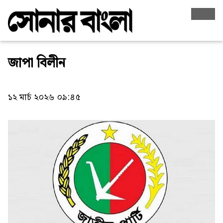
জাপা বিলীন
১২ মার্চ ২০২৬ ০৯:৪৫