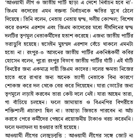
‘আওয়ামী লীগ ও জাতীয় পার্টি ছাড়া এ দেশে নির্বাচন হবে না’-
জিএম কদেরের এমন বক্তব্য নির্বাচনকে ক্ষতির মুখে ঠেলে
দিয়েছে। তিনি বলেন, নেতায় নেতায় দ্বন্দ্ব, দলীয় কোন্দল; বিশেষ
করে রওশন এরশাদ এবং জিএম কাদেরের মধ্যে দীর্ঘদিনের দ্বন্দ্ব
দলটির তৃণমূল নেতাকর্মীদের হতাশ করেছে। এজন্য জাতীয় পার্টির
ভরাডুবি হয়েছে। হুসেইন মুহম্মদ এরশাদ বেঁচে থাকলে এমনটা
হতো না। রংপুর-৩ আসনের জাতীয় পার্টির একনিষ্ঠকর্মী কবির
হোসেন বলেন, পুরো রংপুর বিভাগ জাতীয় পার্টির ঘাঁটি। এই ঘাঁটি
বিনষ্টের জন্য একমাত্র দায়ী জিএম কাদের। দলের ক্ষমতা নিজের
হাতে ধরে রাখার জন্য অনেক ত্যাগী নেতাকে বিনা কারণে
শোকজ করে দল থেকে বের করে দিয়েছেন। যারা ভোটের জন্য
তৃণমূলে লড়াই করবেন তারা কেউ দলে নেই। যারা আছেন তারা,
গা বাঁচিয়ে চলছেন। ফলে জামায়াত ও বিএনপির বিপরীতে
শক্তিশালী প্রচারণা ছিল না। তাছাড়া জিততে পারবেন না আঁচ
করতে পেরে কর্মীদের পেছনে প্রয়োজনীয় টাকাও খরচ করেননি।
ফলে ফলাফল যা হওয়ার তাই হয়েছে।
আওয়ামী লীগের লেজুড়বৃত্তি : আওয়ামী লীগের সঙ্গে জোট না