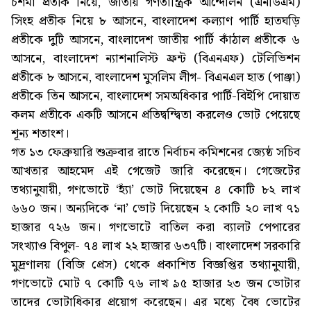
চশমা প্রতীক নিয়ে, জাতীয় গণতান্ত্রিক আন্দোলন (এনডিএম)
সিংহ প্রতীক নিয়ে ৮ আসনে, বাংলাদেশ কল্যাণ পার্টি হাতঘড়ি
প্রতীকে দুটি আসনে, বাংলাদেশ জাতীয় পার্টি কাঁঠাল প্রতীকে ৬
আসনে, বাংলাদেশ ন্যাশনালিস্ট ফ্রন্ট (বিএনএফ) টেলিভিশন
প্রতীকে ৮ আসনে, বাংলাদেশ মুসলিম লীগ- বিএনএল হাত (পাঞ্জা)
প্রতীকে তিন আসনে, বাংলাদেশ সমঅধিকার পার্টি-বিইপি দোয়াত
কলম প্রতীকে একটি আসনে প্রতিদ্বন্দ্বিতা করলেও ভোট পেয়েছে
শূন্য শতাংশ।
গত ১৩ ফেব্রুয়ারি শুক্রবার রাতে নির্বাচন কমিশনের জ্যেষ্ঠ সচিব
আখতার আহমেদ এই গেজেট জারি করেছেন। গেজেটের
তথ্যানুযায়ী, গণভোটে ‘হ্যাঁ’ ভোট দিয়েছেন ৪ কোটি ৮২ লাখ
৬৬০ জন। অন্যদিকে ‘না’ ভোট দিয়েছেন ২ কোটি ২০ লাখ ৭১
হাজার ৭২৬ জন। গণভোটে বাতিল করা ব্যালট পেপারের
সংখ্যাও বিপুল- ৭৪ লাখ ২২ হাজার ৬৩৭টি। বাংলাদেশ সরকারি
মুদ্রণালয় (বিজি প্রেস) থেকে প্রকাশিত বিজ্ঞপ্তির তথ্যানুযায়ী,
গণভোটে মোট ৭ কোটি ৭৬ লাখ ৯৫ হাজার ২৩ জন ভোটার
তাদের ভোটাধিকার প্রয়োগ করেছেন। এর মধ্যে বৈধ ভোটের