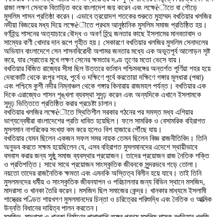
রাজা লক্ষণ সেনকে বিতাড়িত করে বাংলাদেশ জয় করেন এবং লক্ষেèৗতে বা গৌড়ে
মুসলিম শাসন প্রতিষ্ঠা করেন। এভাবে ত্রয়োদশ শতকের শুরুতে মুহাম্মদ বখতিয়ার খলজির
নদীয়া বিজয়ের মধ্য দিয়ে লক্ষেèৗতে প্রথম আনুষ্ঠানিক মুসলিম সমাজ প্রতিষ্ঠিত হয়।
বর্ণহিন্দু শাসনের অত্যাচারে বৌদ্ধ ও অবর্ণ হিন্দু জনতার কাছে ইসলামের মানবতাবাদ ও
সাম্যের বাণী খোদার দান রূপে গৃহীত হয়। সেকারণে বখতিয়ার খলজির মুসলিম সেনাদলের
অভিযান বাংলাদেশে সেন শাসনবিরোধী অপামর জনতার মধ্যে এক অভূতপূর্ব আলোড়ন সৃষ্ট
করে, যার স্রোতের মুখে লক্ষণ সেনের ক্ষমতার দণ্ড তৃণের মতো ভেসে যায়।
বখতিয়ার বিজিত রাজ্যের সীমা ছিল উত্তরে বর্তমান পশ্চিমবঙ্গের অন্তর্গত পূর্ণিয়া শহর হয়ে
দেবকোটি থেকে রংপুর শহর, পূর্বে ও দক্ষিণে পূর্বে করতোয়া দক্ষিণে গঙ্গার মূলধারা (পদ্মা)
এবং পশ্চিমে কুশী নদীর নিম্নাঞ্চল থেকে গঙ্গার কিনারায় রাজমহল পর্যন্ত। বখতিয়ার এক
দিকে এরাজ্যেও শাসন শৃঙ্খলা ব্যবস্থা সুদৃঢ় করেন এবং অন্যদিকে এখানে ইসলামকে
সুদৃঢ় ভিত্তিতে প্রতিষ্ঠিত করার প্রচেষ্টা চালান।
বখতিয়ার খলজির লক্ষেèৗতে স্থিতিশীল সরকার গঠনের পর সমস্ত মধ্য এশিয়ার
ভাগ্যন্বেষীরা বাংলাদেশের প্রতি ধাবিত হয়েছিল। ফলে সামরিক ও বেসামরিক বহিরাগত
মুসলমান নাগরিকের সংখ্যা কম করে হলেও বিশ হাজারে পৌঁছে যায়।
বখতিয়ার যেমন ছিলেন একজন সফল সমর নায়ক তেমন ছিলেন বিজ্ঞ রাজনীতিবিদ। তিনি
অনুভব করতে সক্ষম হয়েছিলেন যে, এসব বহিরাগত মুসলমানদের এদেশে স্থায়ীভাবে
বসবাস করার জন্য সুষ্ঠু সমাজ ব্যবস্থার প্রয়োজন। তাদের প্রয়োজন রাজ নৈতিক শক্তি
ও প্রতিপত্তি। সাথে সাথে প্রয়োজন সাংস্কৃতিক জীবনকে সুন্দরভবে গড়ে তোলা।
নয়তো তাদের রাজনৈতিক ক্ষমতা এবং এমনকি অস্তিত্ব বিলীন হয়ে যাবে। তাই তিনি
মুসলমনদের ধর্মীয় ও সাংস্কৃতিক জীবনযাপন ও পরিচালনার জন্য বিভিন স্থানে মসজিদ,
মাদরাসা ও খানকা তৈরি করেন। মসজিদ ছিল সমাজের কেন্দ্র। খানকার মাধ্যমে ইসলামী
শাস্ত্রের পণ্ডিত শায়খগণ মুসলমানদের চিন্তা ও চরিত্রের পরিশুদ্ধি এবং নৈতিক ও আত্মিক
উন্নতি বিধানের দায়িত্ব পালন করতেন।
মসজিদ, মাদরাসা ও খানকা নির্মাণের পাশাপাশি বঙ্গের প্রথম মুসলিম শাসক বখতিয়ার খলজি