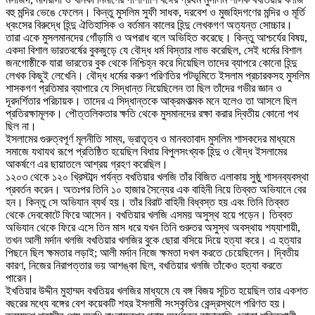
বহু মন্দির ভেঙে ফেলেন। কিন্তু মুসলিম সুফী সাধক, দরবেশ ও মুজহিদগণের মন্দির ও মূর্তি
ধ্বংসের বিরুদ্ধে হিন্দু ঐতিহাসিক ও বর্তমান কালের হিন্দু লেখকগণ অত্যন্ত সোচ্চার।
তারা একে মুসলমানদের গোঁড়ামি ও অপরাধ বলে অভিহিত করেছে। কিন্তু আশ্চর্যের বিষয়,
একদা বিশাল ভারতবর্ষের বুকজুড়ে যে বৌদ্ধ ধর্ম বিস্তার লাভ করেছিল, সেই ধর্মের বিশাল
জনগোষ্ঠীকে যারা ভারতের বুক থেকে নিশ্চিহ্ন করে দিয়েছিল তাদের ব্যাপরে কোনো হিন্দু
লেখক কিছুই লেখেনি। বৌদ্ধ ধর্মের করুণ পরিণতির পটভূমিতে ইসলাম প্রচারকসহ মুসলিম
শাসকগণ প্রতিমার ব্যাপারে যে সিদ্ধান্ত নিয়েছিলেন তা ছিল তাঁদের গভীর জ্ঞান ও
দূরদর্শিতার পরিচায়ক। তাদের এ সিদ্ধান্তকে আক্রমণাত্মক মনে হলেও তা আসলে ছিল
প্রতিরক্ষামূলক। পৌত্তলিকতার ক্ষতি থেকে মুসমানদের রক্ষা করার দ্বিতীয় কোনো পথ
ছিল না।
ইসলামের গুরুত্বপূর্ণ মূলনীতি সাম্য, ভ্রাতৃত্ব ও মানবতাবাদ মুসলিম শাসকদের মাধ্যমে
সমাজে যথাযথ রূপে প্রতিষ্ঠিত হয়েছিল বিধায় বিপুলসংখ্যক হিন্দু ও বৌদ্ধ ইসলামের
আকর্ষণে এর ছায়াতলে আশ্রয় গ্রহণ করেছিল।
১২০৩ থেকে ১২০ খ্রিস্টাব্দ পর্যন্ত বখতিয়ার খলজি তাঁর বিজিত এলাকায় সুষ্ঠু শাসনব্যবস্থা
প্রবর্তন করেন। অতঃপর তিনি ১০ হাজার সৈন্যের এক বাহিনী নিয়ে তিব্বত অভিযানে বের
হন। কিন্তু সে অভিযান ব্যর্থ হয়। তাঁর বিরাট বাহিনী বিধ্বস্ত হয় এবং তিনি তিব্বত
থেকে দেবকোটে ফিরে আসেন। বখতিয়ার খলজি এসময় অসুস্থ হয়ে পড়েন। তিব্বত
অভিযান থেকে ফিরে এসে তিন মাস ধরে যখন তিনি গুরুতর অসুস্থ অবস্থায় শয্যাশায়ী,
তখন আলী মর্দান খলজি বখতিয়ার খলজির বুকে ছোরা বসিয়ে দিয়ে হত্যা করে। এ হত্যার
পিছনে ছিল ক্ষমতার লড়াই; আলী মর্দান নিজে ক্ষমতা দখল করতে চেয়েছিলেন। দ্বিতীয়
কারণ, নিজের নিরাপত্তার ভয় আশঙ্কা ছিল, বখতিয়ার খলজি তাঁকেও হত্যা করতে
পারেন।
ইখতিয়ার উদ্দীন মুহাম্মদ বখতিয়র খলজির মাধ্যমে যে বঙ্গ বিজয় সূচিত হয়েছিল তার একশত
বছরের মধ্যে বঙ্গের বেশ কয়েকটি শহর ইসলামী সংস্কৃতির কেন্দ্রস্থলে পরিণত হয়।