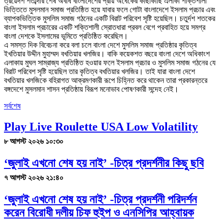
ত্রয়েদশ শতাব্দীর শেষ অবধি বাংলাদেশের প্রায় অর্ধেকের কাছাকাছি এলাকা শক্তিশালী
ভিত্তিতে মুসলমান সমাজ প্রতিষ্ঠিত হয়ে যাবার ফলে গোটা বাংলাদেশে ইসলাম প্রচার এবং
ব্যাপকভিত্তিক মুসলিম সমাজ গঠনের একটি বিরাট পরিবেশ সৃষ্টি হয়েছিল। চতুর্দশ শতকের
বাংলা ইসলাম প্রচারের একটি শক্তিশালী স্রোতধারা প্রবল বেগে প্রবাহিত হয়ে সমগ্র
বাংলা দেশকে ইসলামের ভূমিতে প্রতিষ্ঠিত করেছিল।
এ সমস্ত দিক বিবেচনা করে বলা চলে বাংলা দেশে মুসলিম সমাজ প্রতিষ্ঠার কৃতিত্ব
ইখতিয়ার উদ্দীন মুহাম্মদ বখতিয়ার খলজির। বাকি কয়েকশত বছরে বাংলা দেশে অধিকাংশ
এলাকায় মুঘল সাম্রাজ্য প্রতিষ্ঠিত হওয়ার ফলে ইসলাম প্রচার ও মুসলিম সমাজ গঠনের যে
বিরাট পরিবেশ সৃষ্টি হয়েছিল তার কৃতিত্ব বখতিয়ার খলজির। তাই যারা বাংলা দেশে
বখতিয়ার খলজিকে বহিরাগত আক্রমণকারী রূপে চিহ্নিত করে থাকেন তারা প্রকারন্তরে
বঙ্গদেশে মুসলমান শাসন প্রতিষ্ঠায় বিরূপ মনোভাব পোষণকারী সন্দেহ নেই।
সর্বশেষ
Play Live Roulette USA Low Volatility
৮ আগস্ট ২০২৬ ১০:৩০
‘জুলাই এখনো শেষ হয় নাই’ -চিত্র প্রদর্শনীর কিছু ছবি
৭ আগস্ট ২০২৬ ২১:৪০
‘জুলাই এখনো শেষ হয় নাই’ -চিত্র প্রদর্শনী পরিদর্শন
করেন বিরোধী দলীয় চিফ হুইপ ও এনসিপির আহ্বায়ক