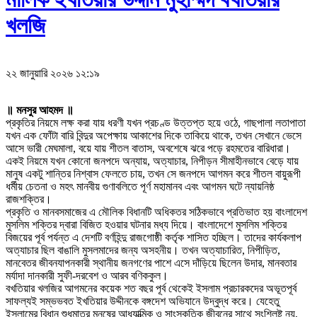
খলজি
২২ জানুয়ারি ২০২৬ ১২:১৯
॥ মনসুর আহমদ ॥
প্রকৃতির নিয়মে লক্ষ করা যায় ধরণী যখন প্রচণ্ড উত্তপ্ত হয়ে ওঠে, গাছপালা লতাপাতা
যখন এক ফোঁটা বারি বিন্দুর অপেক্ষায় আকাশের দিকে তাকিয়ে থাকে, তখন সেখানে ভেসে
আসে ভারী মেঘমালা, বয়ে যায় শীতল বাতাস, অবশেষে ঝরে পড়ে রহমতের বারিধারা।
একই নিয়মে যখন কোনো জনপদে অন্যায়, অত্যাচার, নিপীড়ন সীমাহীনভাবে বেড়ে যায়
মানুষ একটু শান্তির নিশ্বাস ফেলতে চায়, তখন সে জনপদে আগমন করে শীতল বায়ুরূপী
ধর্মীয় চেতনা ও মহৎ মানবীয় গুণাবলিতে পূর্ণ মহামানব এবং আগমন ঘটে ন্যায়নিষ্ঠ
রাজশক্তির।
প্রকৃতি ও মানবসমাজের এ মৌলিক বিধানটি অধিকতর সঠিকভাবে প্রতিভাত হয় বাংলাদেশ
মুসলিম শক্তির দ্বারা বিজিত হওয়ার ঘটনার মধ্য দিয়ে। বাংলাদেশে মুসলিম শক্তির
বিজয়ের পূর্ব পর্যন্ত এ দেশটি বর্ণহিন্দু রাজগোষ্ঠী কর্তৃক শাসিত হচ্ছিল। তাদের কার্যকলাপ
অত্যাচার ছিল বাঙালি মুসলমাদের জন্য অসহনীয়। তখন অত্যাচারিত, নিপীড়িত,
মানবেতর জীবনযাপনকারী স্থানীয় জনগণের পাশে এসে দাঁড়িয়ে ছিলেন উদার, মানবতার
মর্যাদা দানকারী সুফী-দরবেশ ও আরব বণিককুল।
বখতিয়ার খলজির আগমনের কয়েক শত বছর পূর্ব থেকেই ইসলাম প্রচারকদের অভূতপূর্ব
সাফল্যই সম্ভভবত ইখতিয়ার উদ্দীনকে বঙ্গদেশ অভিযানে উদ্বুদ্ধ করে। যেহেতু
ইসলামের বিধান শুধুমাত্র মনুষের আধ্যাত্মিক ও সাংস্কৃতিক জীবনের সাথে সংশ্লিষ্ট নয়,