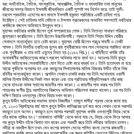
বরং অর্থনৈতিক, নৈতিক, সাংস্কৃতিক, আধ্যাত্মিক, নৈতিক ও ব্যবহারিক তথা মানুষের
জীবনের সমগ্র বিভাগে ইসলামী জীবনবিধান একটি সুস্পষ্ট পথ নির্দেশ করে: তাই সুফী-
দরবেশ প্রভাবিত এদেশের জন মানসে ইসলামী হুকুমত প্রতিষ্ঠার একটি চাহিদা গড়ে
উঠেছিল। সেই চাহিদার দাবি মেটানো ও ইসলাম প্রচারকদের অভাবিত সফলতাই বখতিয়ার
খলজিকে বঙ্গদেশ অভিযানে উদ্বুদ্ধ করে।
মুহাম্মদ বখতিয়ার খলজি ছিলেন তুর্ক সম্প্রদায়ের লোক। তিনি নিতান্ত সাধারণ পরিবারে
জন্মগ্রহণ করেছিলেন। তিনি ছিলেন উচ্চাভিলাষী। প্রথমে তিনি শিহাব উদ্দিন ঘোরীর
সেনাদলে অন্তর্ভুক্ত হতে চেষ্টা করেন। মুহাম্মদ ঘোরী ছিলেন প্রচুর সাহসী ও তেজী
শাসক। তিনি দ্বিতীয় তরাইনের যুদ্ধে রায় পৃথ্বীরাজের লাখ লাখ সেন্যদের পরাজিত করেন
এবং পৃথ্বীরাজ ও তার ভাই এযুদ্ধে নিহত হয় (১১৯২ খ্রি.)। এ বাহিনীতে খলজি তাঁর
অনাকর্ষণীয় ব্যক্তিত্বের কারণে প্রবেশ অধিকার লাভে ব্যর্থ হন। অতঃপর তিনি কুতুব
উদ্দীন আইবেকের সেনাবাহিনীতে যোগ দিতে চেষ্টা করে ব্যর্র্থ হন। তিনি হতোদ্যম না হয়ে
আরো পূর্বদিকে অগ্রসর হন এবং বদায়ুনের সিপাহসালার মালিক হিজবার উদ্দীন তাঁকে নিজ
বহিনীর অন্তরর্ভুক্ত করেন। অল্পদিন সেখানে চাকরি করার পর তিনি অযোধ্যায় ওয়ালী
মালিক হিশাম উদ্দীনের নিকট গমন করেন এবং তার প্রতিভার স্বীকৃতিস্বরূপ তাঁর কাছ
থেকে হানওয়া নামক স্থানের জায়গীর লাভ করেন। এ জায়গীর লাভ করার পর তিনি
গাহড়বার বংশীয় হিন্দু নরপতিদের বিরুদ্ধে অভিযান পরিচালনা করতে থাকেন। এর পর তিনি
দক্ষিণ বিহারে ওদন্তপুর বৌদ্ধ বিহার দখল করেন।
কুতুব উদ্দীন আইবেকের সভাসদ হাসান নিজামীর ‘ তাজুল মাসীর’ গ্রন্থ থেকে জানা যায়
যে, ১২০৩ খ্রিস্টাব্দের মার্চ মাসে কুতুব উদ্দীন কালিঞ্জরের দুর্গ জয় করে সেখান থেকে সরাসরি
বদায়ুনে চলে অসেন। বদায়ুনে চলে আসার পরপরই মুহাম্মদ খলজি ওদন্তপুরী বিহার থেকে
তাঁর কাজে হাজির হন।‘ তাবাকাতে নাসিরী’ থেকে জানা যায় যে, বিহার থেকে ফিরে আসার
পর কুতুব উদ্দীন তাঁকে খিলাত দান করেন এবং পরবর্তী বছর তিনি নদীয়ায় অভিযান চালান।
নদীয়া বা নবদ্বীপ ছিল তখন সেন বংশের বল্লাল সেনের শাসিত বাংলা দেশের রাজধানী।
বখতিয়ার খলজি মাত্র আঠার জন অশ্বারোহীর এক ক্ষুদ্র বাহিনীর নেতৃত্বে বিচিত্র কৌশলে