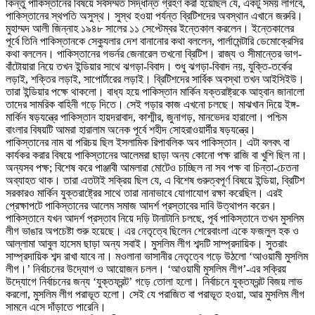
কিন্তু পাকিস্তানের বিষয়ে সর্বসম্মত সিদ্ধান্ত গ্রহণ করা হয়েছিল যে, একটু সময় লাগবে,
পাকিস্তানের স্থপতি অসুস্থ। সুস্থ হওয়া পর্যন্ত ব্রিটিশদের অবস্থান এখানে জরুরি।
মুহাম্মদ আলী জিন্নাহ ১৯৪৮ সালের ১১ সেপ্টেম্বর ইন্তেকাল করলেন। ইন্তেকালের
পূর্বে তিনি পাকিস্তানকে সেক্যুলার দেশ বানানোর কথা বললেন, পার্লামেন্টারি ডেমোক্রেসির
কথা বললেন। পাকিস্তানের গভর্নর জেনারেল তখনো ব্রিটিশ। রাজ্য ও সীমান্তের ভাগ-
বাঁটোয়ারা নিয়ে তখন ইন্ডিয়ার সাথে ঝগড়া-বিবাদ। শুধু ঝগড়া-বিবাদ নয়, যুক্তি-তর্কের
লড়াই, শক্তির লড়াই, সাপোর্টারের লড়াই। ব্রিটিশদের সার্বিক অবস্থা তখন আইসিইউ।
তারা ইন্ডিয়ার পক্ষে থাকলো। বাধ্য হয়ে পাকিস্তান মার্কিন যক্তরাষ্ট্রকে আহ্বান জানালো
তাদের সামরিক বাহিনী গড়ে দিতে। সেই গড়ার কাজ এখনো চলছে। মাঝখান দিয়ে ইঙ্গ-
মার্কিন ষড়যন্ত্রে পাকিস্তান হায়দরাবাদ, কাশ্মীর, জুনাগড়, মানভেদর হারালো। পশ্চিম
বাংলার বিষয়টি আমরা হারালাম অনেক পূর্বে শহীদ সোহরাওয়ার্দীর ষড়যন্ত্রে।
পাকিস্তানের নাম বা পরিচয় ছিল ইসলামিক রিপাবলিক অব পাকিস্তান। এটা বলবৎ বা
কার্যকর করার বিষয়ে পাকিস্তানের আলেমরা ছাড়া অন্য কোনো পক্ষ রাজি বা খুশি ছিল না।
অন্যসব পক্ষ; বিশেষ করে পাঞ্জাবী আমলারা মোটেও চাচ্ছিল না সব পক্ষ বা চিন্তা-চেতনা
অব্যাহত থাক। তারা এতটাই সক্রিয় ছিল যে, এ বিশেষ গুরুত্বপূর্ণ বিষয়ে ইন্ডিয়া, ব্রিটিশ
সরকারও মার্কিন যুক্তরাষ্ট্রের সাথে তারা নানাভাবে যোগাযোগ রক্ষা করেছিল। এরই
প্রেক্ষাপটে পাকিস্তানের আলেম সমাজ আদর্শ প্রস্তাবের দাবি উত্থাপন করেন।
পাকিস্তানে যখন আদর্শ প্রস্তাব নিয়ে দড়ি টানাটানি চলছে, পূর্ব পাকিস্তানে তখন মুসলিম
লীগ ভাঙার অপচেষ্টা শুরু হয়েছে। এর নেতৃত্বে ছিলেন শেরেবাংলা একে ফজলুল হক ও
আল্লামা আবুল হাসেম ছাড়া অন্য সবাই। মুসলিম লীগ শব্দটি সাম্প্রদায়িক। সুতরাং
সাম্প্রদায়িক শব্দ রাখা যাবে না। মওলানা ভাসানীর নেতৃত্বে গড়ে উঠলো ‘আওয়ামী মুসলিম
লীগ।’ নির্বাচনের উদ্যোগ ও আয়োজন চলল। ‘আওয়ামী মুসলিম লীগ’-এর সক্রিয়
উদ্যোগে নির্বাচনের জন্য ‘যুক্তফ্রন্ট’ গড়ে তোলা হলো। নির্বাচনে যুক্তফ্রন্ট বিজয় লাভ
করলো, মুসলিম লীগ পরাভূত হলো। সেই যে পরাজিত বা পরাভূত হওয়া, আর মুসলিম লীগ
সামনে এসে দাঁড়াতে পারেনি।