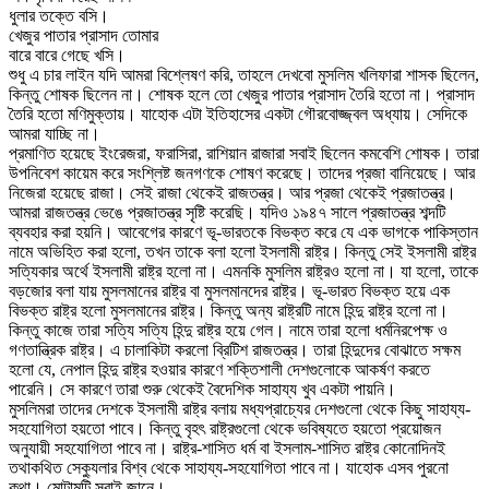
ধুলার তক্তে বসি।
খেজুর পাতার প্রাসাদ তোমার
বারে বারে গেছে খসি।
শুধু এ চার লাইন যদি আমরা বিশ্লেষণ করি, তাহলে দেখবো মুসলিম খলিফারা শাসক ছিলেন,
কিন্তু শোষক ছিলেন না। শোষক হলে তো খেজুর পাতার প্রাসাদ তৈরি হতো না। প্রাসাদ
তৈরি হতো মণিমুক্তায়। যাহোক এটা ইতিহাসের একটা গৌরবোজ্জ্বল অধ্যায়। সেদিকে
আমরা যাচ্ছি না।
প্রমাণিত হয়েছে ইংরেজরা, ফরাসিরা, রাশিয়ান রাজারা সবাই ছিলেন কমবেশি শোষক। তারা
উপনিবেশ কায়েম করে সংশ্লিষ্ট জনগণকে শোষণ করেছে। তাদের প্রজা বানিয়েছে। আর
নিজেরা হয়েছে রাজা। সেই রাজা থেকেই রাজতন্ত্র। আর প্রজা থেকেই প্রজাতন্ত্র।
আমরা রাজতন্ত্র ভেঙে প্রজাতন্ত্র সৃষ্টি করেছি। যদিও ১৯৪৭ সালে প্রজাতন্ত্র শব্দটি
ব্যবহার করা হয়নি। আবেগের কারণে ভূ-ভারতকে বিভক্ত করে যে এক ভাগকে পাকিস্তান
নামে অভিহিত করা হলো, তখন তাকে বলা হলো ইসলামী রাষ্ট্র। কিন্তু সেই ইসলামী রাষ্ট্র
সত্যিকার অর্থে ইসলামী রাষ্ট্র হলো না। এমনকি মুসলিম রাষ্ট্রও হলো না। যা হলো, তাকে
বড়জোর বলা যায় মুসলমানের রাষ্ট্র বা মুসলমানদের রাষ্ট্র। ভূ-ভারত বিভক্ত হয়ে এক
বিভক্ত রাষ্ট্র হলো মুসলমানের রাষ্ট্র। কিন্তু অন্য রাষ্ট্রটি নামে হিন্দু রাষ্ট্র হলো না।
কিন্তু কাজে তারা সত্যি সত্যি হিন্দু রাষ্ট্র হয়ে গেল। নামে তারা হলো ধর্মনিরপেক্ষ ও
গণতান্ত্রিক রাষ্ট্র। এ চালাকিটা করলো ব্রিটিশ রাজতন্ত্র। তারা হিন্দুদের বোঝাতে সক্ষম
হলো যে, নেপাল হিন্দু রাষ্ট্র হওয়ার কারণে শক্তিশালী দেশগুলোকে আকর্ষণ করতে
পারেনি। সে কারণে তারা শুরু থেকেই বৈদেশিক সাহায্য খুব একটা পায়নি।
মুসলিমরা তাদের দেশকে ইসলামী রাষ্ট্র বলায় মধ্যপ্রাচ্যের দেশগুলো থেকে কিছু সাহায্য-
সহযোগিতা হয়তো পাবে। কিন্তু বৃহৎ রাষ্ট্রগুলো থেকে ভবিষ্যতে হয়তো প্রয়োজন
অনুযায়ী সহযোগিতা পাবে না। রাষ্ট্র-শাসিত ধর্ম বা ইসলাম-শাসিত রাষ্ট্র কোনোদিনই
তথাকথিত সেক্যুলার বিশ্ব থেকে সাহায্য-সহযোগিতা পাবে না। যাহোক এসব পুরনো
কথা। মোটামুটি সবাই জানে।