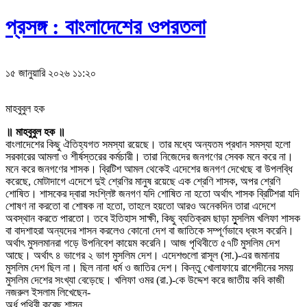
প্রসঙ্গ : বাংলাদেশের ওপরতলা
১৫ জানুয়ারি ২০২৬ ১১:২০
মাহবুবুল হক
॥ মাহবুবুল হক ॥
বাংলাদেশের কিছু ঐতিহ্যগত সমস্যা রয়েছে। তার মধ্যে অন্যতম প্রধান সমস্যা হলো
সরকারের আমলা ও শীর্ষস্তরের কর্মচারী। তারা নিজেদের জনগণের সেবক মনে করে না।
মনে করে জনগণের শাসক। ব্রিটিশ আমল থেকেই এদেশের জনগণ দেখেছে বা উপলব্ধি
করেছে, মোটাদাগে এদেশে দুই শ্রেণির মানুষ রয়েছে এক শ্রেণি শাসক, অপর শ্রেণি
শোষিত। শাসকের দ্বারা সংশ্লিষ্ট জনগণ যদি শোষিত না হতো অর্থাৎ শাসক ব্রিটিশরা যদি
শোষণ না করতো বা শোষক না হতো, তাহলে হয়তো আরও অনেকদিন তারা এদেশে
অবস্থান করতে পারতো। তবে ইতিহাস সাক্ষী, কিছু ব্যতিক্রম ছাড়া মুুসলিম খলিফা শাসক
বা বাদশাহরা অন্যদের শাসন করলেও কোনো দেশ বা জাতিকে সম্পূর্ণভাবে ধ্বংস করেনি।
অর্থাৎ মুসলমানরা গড়ে উপনিবেশ কায়েম করেনি। আজ পৃথিবীতে ৫৭টি মুসলিম দেশ
আছে। অর্থাৎ ৪ ভাগের ২ ভাগ মুসলিম দেশ। এদেশগুলো রাসূল (সা.)-এর জমানায়
মুসলিম দেশ ছিল না। ছিল নানা ধর্ম ও জাতির দেশ। কিন্তু খোলাফায়ে রাশেদীনের সময়
মুসলিম দেশের সংখ্যা বেড়েছে। খলিফা ওমর (রা.)-কে উদ্দেশ করে জাতীয় কবি কাজী
নজরুল ইসলাম লিখেছেন-
অর্ধ পৃথিবী করেছ শাসন