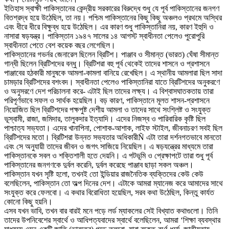
ইতিহাস স্বাক্ষী পাকিস্তানের কেন্দ্রীয় সরকারের বিরুদ্ধে শুধু যে পূর্ব পাকিস্তানের জনগণ
বিতশ্রদ্ধ হয়ে উঠেছিল, তা নয়। পশ্চিম পাকিস্তানের কিছু কিছু অঞ্চলও প্রথমে অস্থির
এবং ধীরে ধীরে বিক্ষুব্ধ হয়ে উঠেছিল। এর কারণ শুধু পাকিস্তানিরা নয়, কারণ ইহুদি ও
নাসারা ষড়যন্ত্র। পাকিস্তান ১৯৪৭ সালের ১৪ আগস্ট স্বাধীনতা পেলেও পুরোপুরি
স্বাধীনতা পেতে বেশ কয়েক বছর লেগেছিল।
পাকিস্তানের গভর্নর জেনারেল ছিলেন ব্রিটিশ। পাঞ্জাব ও সীমান্ত (ভারত) ঘেঁষা সীমান্ত
গান্ধী ছিলেন ব্রিটিশদের বন্ধু। ব্রিটিশরা বহু পূর্ব থেকেই তাদের শাসনে ও প্রশাসনে
পাঞ্জাবের হঠকারী মানুষকে আমলা-কামলা বানিয়ে রেখেছিল। এ স্থানীয় আমলারা ছিল সাদা
চামড়ার ব্রিটিশদের বশংবদ। স্বাধীনতা পেলেও পাকিস্তানিরা যাতে ব্রিটিশদের অনুকরণে
ও অনুসরণে দেশ পরিচালনা করে- এটাই ছিল তাদের লক্ষ্য। এ বিশ্বাসঘাতকতায় তারা
পরিপূর্ণভাবে সফল ও সার্থক হয়েছিল। বড় কারণ, পাকিস্তানে মূলত শাসন-প্রশাসনে
নিয়োজিত ছিল ব্রিটিশদের পক্ষপুষ্ট দেশীয় আমলা ও তাদের সাথে সংশ্লিষ্ট ও সংযুক্ত
ভূস্বামী, রাজা, জমিদার, তালুকদার ইত্যাদি। এদের নিজস্ব ও পারিবারিক কৃষ্টি ছিল
পাশ্চাত্য সভ্যতা। এদের খানাপিনা, পোশাক-আশাক, লাইফ স্টাইল, জীবনাচরণ সবই ছিল
ব্রিটিশদের মতো। ব্রিটিশরা উন্নত সভ্যতার অধিকারীÑ এটা তারা দর্শনগতভাবে মানতো
এবং সে অনুযায়ী তাদের জীবন ও জগৎ সাজিয়ে নিয়েছিল। এ ষড়যন্ত্রের মাধ্যমে তারা
পাকিস্তানকে সবল ও শক্তিশালী হতে দেয়নি। এ পটভূমি ও প্রেক্ষাপটে তারা শুধু পূর্ব
পাকিস্তানের জনগণকে দুর্বল করেনি, দুর্বল করেছে পাঞ্জাব ছাড়া সকল অঞ্চল।
পাকিস্তান যখন সৃষ্টি হলো, তখনই তো ইন্ডিয়ার রাজনৈতিক ব্যক্তিদের কেউ কেউ
বলেছিলেন, পাকিস্তান তো অল্প দিনের দেশ। এটাকে আমরা ম্যানেজ করে আমাদের সাথে
সংযুক্ত করে ফেলবো। এ কথার বিরোধিতা হয়েছিল, সরব কথা উঠেছিল, কিন্তু কার্যত
কোনো কিছু হয়নি।
এসব যখন ভাবি, তখন বার বারই মনে পড়ে লর্ড ম্যাকলের সেই বিখ্যাত কথাগুলো। তিনি
তাদের উপনিবেশের স্বার্থে ও আধিপত্যবাদের স্বার্থে বলেছিলেন, আমরা ‘শিক্ষা ব্যবস্থার