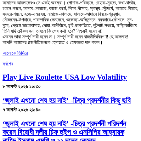
আমাদের আমলাদেরও সে একই অবস্থা। পোশাক-পরিচ্ছদে, চেহারা-সুরতে, কথা-বার্তায়,
চলনে-বলনে, আদবে-লেহাজে, কাজে-কর্মে, শিক্ষা-দীক্ষায়, স্বাস্থ্য-সৌন্দর্যে, আহারে-বিহারে,
সফরে-শয়নে, হজে-ওমরাহয়, নামাজে-কালামে, সালামে-আদাবে বিনয়ে-শ্রদ্ধায়,
সৌজন্যে-উপহারে, পারস্পরিক লেনদেনে, শুভেচ্ছা-অভিনন্দনে, ব্যবহারে-কৌশলে, সুদ-
ঘুষে, প্রেমে-ভালোবাসায়, দোয়া-আশীর্বাদে, চুরি-ডাকাতিতে, লুটপাট-সঞ্চয়ে, মানিলন্ডারিংয়ে
তিনি যদি চৌকস হন, তাহলে কি শেষ কথা হবে? নিশ্চয়ই হবেন না!
এজন্য তারা সম্পূর্ণ দায়ী হবেন না। সম্পূর্ণ দায়ী হবেন রাজনীতিবিদগণ! হে আল্লাহ!
আপনি আমাদের রাজনীতিজনকে হেদায়াত ও হেফাজত দান করুন।
আলোকে তিমিরে
সর্বশেষ
Play Live Roulette USA Low Volatility
৮ আগস্ট ২০২৬ ১০:৩০
‘জুলাই এখনো শেষ হয় নাই’ -চিত্র প্রদর্শনীর কিছু ছবি
৭ আগস্ট ২০২৬ ২১:৪০
‘জুলাই এখনো শেষ হয় নাই’ -চিত্র প্রদর্শনী পরিদর্শন
করেন বিরোধী দলীয় চিফ হুইপ ও এনসিপির আহ্বায়ক
নাহিদ ইসলাম এমপি ও ১১ দলের নেতৃবৃন্দ