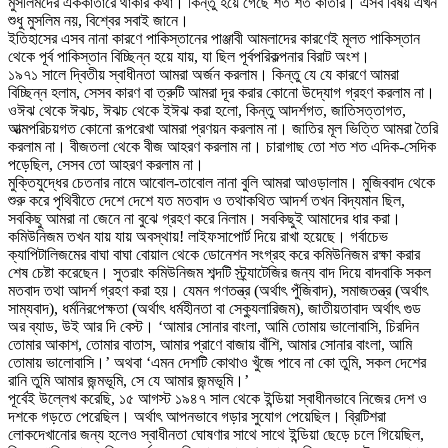
মুসলিমদের এককাতারে থাকার কথা। কিন্তু হয়ে গেছে শত শত কাতার। এসব বিষয় এখন
শুধু মুসলিম নয়, বিশ্বের সবাই জানে।
ইতিহাসের এসব নানা কারণে পাকিস্তানের পাঞ্জাবী আমলাদের কারণেই মূলত পাকিস্তান
থেকে পূর্ব পাকিস্তান বিচ্ছিন্ন হয়ে যায়, যা ছিল পূর্বপরিকল্পনার বিরাট অংশ।
১৯৭১ সালে দ্বিতীয় স্বাধীনতা আমরা অর্জন করলাম। কিন্তু যে যে কারণে আমরা
বিচ্ছিন্ন হলাম, সেসব কারণ বা ত্রুটি আমরা দূর করার কোনো উদ্যোগ গ্রহণ করলাম না।
ওঈঝ থেকে ঈঝচ, ঈঝচ থেকে ইঈঝ করা হলো, কিন্তু আদর্শগত, জাতিসত্তাগত,
আত্মপরিচয়গত কোনো রূপরেখা আমরা প্রণয়ন করলাম না। জাতির মূল ভিত্তি আমরা তৈরি
করলাম না। বীজতলা থেকে বীজ আহরণ করলাম না। চারাগাছ তো শত শত এদিক-সেদিক
পড়েছিল, সেসব তো আহরণ করলাম না।
মুক্তিযুদ্ধের চেতনার নামে আবোল-তাবোল নানা বুলি আমরা আওড়ালাম। মুজিববাদ থেকে
শুরু করে পৃথিবীতে দেশে দেশে যত মতবাদ ও তথাকথিত আদর্শ তখন বিদ্যমান ছিল,
সবকিছু আমরা না জেনে না বুঝে গ্রহণ করে নিলাম। সবকিছুই আমাদের ধার করা।
কমিউনিজম তখন যায় যায় অবস্থায়! লাইফসাপোর্ট দিয়ে রাখা হয়েছে। গর্বাচেভ
ক্যাপিটালিজমের বাঘা বাঘা বোয়াল থেকে ডোনেশন সংগ্রহ করে কমিউনিজম রক্ষা করার
শেষ চেষ্টা করেছেন। সুতরাং কমিউনিজম শব্দটি স্ট্র্যাটেজির জন্য বাদ দিয়ে বাদবাকি সকল
মতবাদ তথা আদর্শ গ্রহণ করা হয়। যেমন গণতন্ত্র (অর্থাৎ পুঁজিবাদ), সমাজতন্ত্র (অর্থাৎ
সাম্যবাদ), ধর্মনিরপেক্ষতা (অর্থাৎ ধর্মহীনতা বা সেক্যুলারিজম), জাতীয়তাবাদ অর্থাৎ গুড
অর ব্যাড, উই আর দি বেস্ট। ‘আমার সোনার বাংলা, আমি তোমায় ভালোবাসি, চিরদিন
তোমার আকাশ, তোমার বাতাস, আমার প্রাণে বাজায় বাঁশি, আমার সোনার বাংলা, আমি
তোমায় ভালোবাসি।’ অথবা ‘এমন দেশটি কোথাও খুঁজে পাবে না কো তুমি, সকল দেশের
রানি তুমি আমার জন্মভূমি, সে যে আমার জন্মভূমি।’
পূর্বেই উল্লেখ করেছি, ১৫ আগস্ট ১৯৪৭ সাল থেকে ইন্ডিয়া স্বাধীনভাবে নিজের দেশ ও
দশকে গড়তে পেরেছিল। অর্থাৎ আপনভাবে গড়ার সুযোগ পেয়েছিল। ব্রিটিশরা
লোকদেখানোর জন্য হলেও স্বাধীনতা ঘোষণার সাথে সাথে ইন্ডিয়া ছেড়ে চলে গিয়েছিল,