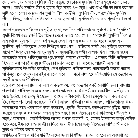
যে ঢাকায় ১৯০৬ সালে মুসিলম লীগের জন্ম, সে ঢাকায় মুসলিম লীগের মৃত্যু হলো ১৯৫৪
সালে। অর্থাৎ মুসলিম লীগের হায়াত ছিল মাত্র ৪৮ বছর। এরপর এ লীগের নামে কত দল
সৃষ্টি হলো, যেমন কনভেনশন মুসলিম লীগ, কাউন্সিল মুসলিম লীগ, প্রগ্রেসিভ মুসলিম
লীগ। কিন্তু কোনোটাতেই কোনো কাজ হলো না। মুসলিম লীগের আর পুনর্জাগরণ হলো
না।
আদর্শ প্রস্তাব পাকিস্তানে গৃহীত হলো, ততদিনে পাকিস্তানের পূর্বাংশ থেকে ‘মুসলিম’
শব্দটি বিশেষ করে রাজনীতির ময়দান থেকে উধাও হয়ে গেল। ‘আওয়ামী মুসলিম লীগে’র
নাম থেকে ‘মুসলিম’ শব্দটি বিলীন হয়ে গেল। এ প্রক্রিয়ায় বা ষড়যন্ত্রে ‘ইসলাম ও
মুসলিম’ পূর্ব পাকিস্তান থেকে নিশ্চিহ্ন হয়ে গেল। ইতিহাস সাক্ষী শেখ মুজিবুর রহমানের
সাথে পাকিস্তানের আমলা ভূ-স্বামী ও ব্যবসায়ীদের গভীর সম্পর্ক ছিল। তাদের মধ্যে
আমলারাই তাকে পাকিস্তানের প্রধানমন্ত্রী বানাতে চেয়েছিল। একসময় তিনি পাকিস্তানে
হিজরত করা ভারতীয় ব্যবসায়ীদের চাকরিও করেছেন। যাহোক, পাঞ্জাবী আমলারা
সুনিশ্চিতভাবে উপলব্ধি করেছিল, শেখ মুজিবকে পাকিস্তানের প্রধানমন্ত্রী করতে পারলে
পাকিস্তানকে সেক্যুলার রাষ্ট্র বানানো যাবে। এ পথে বাধা হয়ে দাঁড়িয়েছিল সে দেশের ভূ-
স্বামী এবং রাজনীতিবিদরা।
এত কথা কেন বললাম। বললাম এ কারণে যে, বাংলাদেশের একট লেগাসি ছিল। বাংলায়
পরম্পরা। পাকিস্তান এবং বাংলাদেশের আমলারা ও উচ্চপর্যায়ের কর্মচারীগণ একইভাবে
গড়ে উঠেছেন বা বেড়ে উঠেছেন। তাদের অধিকাংশই ছিলেন সেক্যুলার। কারণ তারা
ইংরেজিতে পড়ালেখা করেছেন, ব্রিটিশ আমলা, ইন্ডিয়ার ওঈঝ আমলা, পাকিস্তানের ঈঝচ
আমলাদের সাথে একযোগে কাজ করেছেন, ট্রেনিং নিয়েছেন, কমনওয়েলথ বৃত্তি গ্রহণ
করেছেন এবং আরও ডজন ডজন বৃত্তি গ্রহণ করে নিজেদের তথাকথিতভাবে উন্নতি বা
সমৃদ্ধ করেছেন। রাজনীতিবিদরা তাদের কখনো বলেননি যে, তাদের ইসলামের জন্য সৈনিক
হতে হবে, ইসলামের জন্য জীবন দিতে হবে, ইসলামের জন্য নিজেদের যাপিত জীবনকে
সুন্দর ও পবিত্র করতে হবে।
মসজিদের ইমাম ও খতিব যদি ইসলামের জন্য বিশিষ্টজন না হন, তাহলে যে অবস্থা হয়,