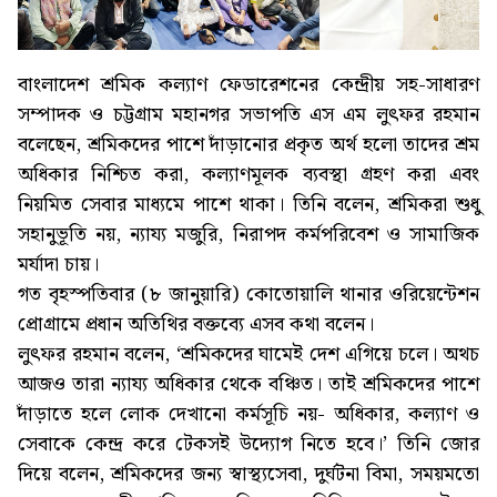
বাংলাদেশ শ্রমিক কল্যাণ ফেডারেশনের কেন্দ্রীয় সহ-সাধারণ
সম্পাদক ও চট্টগ্রাম মহানগর সভাপতি এস এম লুৎফর রহমান
বলেছেন, শ্রমিকদের পাশে দাঁড়ানোর প্রকৃত অর্থ হলো তাদের শ্রম
অধিকার নিশ্চিত করা, কল্যাণমূলক ব্যবস্থা গ্রহণ করা এবং
নিয়মিত সেবার মাধ্যমে পাশে থাকা। তিনি বলেন, শ্রমিকরা শুধু
সহানুভূতি নয়, ন্যায্য মজুরি, নিরাপদ কর্মপরিবেশ ও সামাজিক
মর্যাদা চায়।
গত বৃহস্পতিবার (৮ জানুয়ারি) কোতোয়ালি থানার ওরিয়েন্টেশন
প্রোগ্রামে প্রধান অতিথির বক্তব্যে এসব কথা বলেন।
লুৎফর রহমান বলেন, ‘শ্রমিকদের ঘামেই দেশ এগিয়ে চলে। অথচ
আজও তারা ন্যায্য অধিকার থেকে বঞ্চিত। তাই শ্রমিকদের পাশে
দাঁড়াতে হলে লোক দেখানো কর্মসূচি নয়- অধিকার, কল্যাণ ও
সেবাকে কেন্দ্র করে টেকসই উদ্যোগ নিতে হবে।’ তিনি জোর
দিয়ে বলেন, শ্রমিকদের জন্য স্বাস্থ্যসেবা, দুর্ঘটনা বিমা, সময়মতো