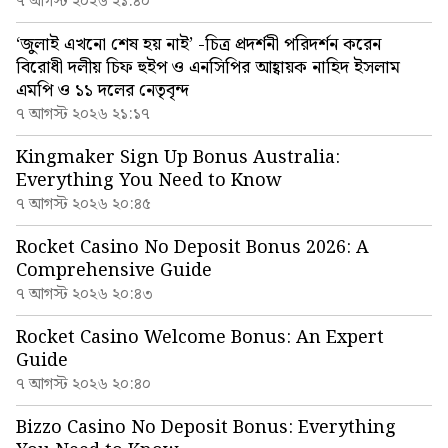
৭ আগস্ট ২০২৬ ২১:৪০
‘জুলাই এখনো শেষ হয় নাই’ -চিত্র প্রদর্শনী পরিদর্শন করেন
বিরোধী দলীয় চিফ হুইপ ও এনসিপির আহ্বায়ক নাহিদ ইসলাম
এমপি ও ১১ দলের নেতৃবৃন্দ
৭ আগস্ট ২০২৬ ২১:১৭
Kingmaker Sign Up Bonus Australia:
Everything You Need to Know
৭ আগস্ট ২০২৬ ২০:৪৫
Rocket Casino No Deposit Bonus 2026: A
Comprehensive Guide
৭ আগস্ট ২০২৬ ২০:৪৩
Rocket Casino Welcome Bonus: An Expert
Guide
৭ আগস্ট ২০২৬ ২০:৪০
Bizzo Casino No Deposit Bonus: Everything