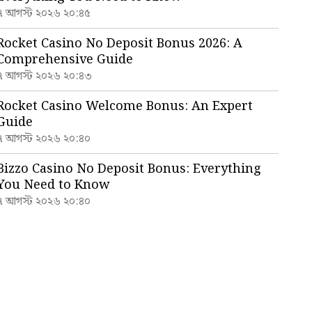
৭ আগস্ট ২০২৬ ২০:৪৫
Rocket Casino No Deposit Bonus 2026: A
Comprehensive Guide
৭ আগস্ট ২০২৬ ২০:৪৩
Rocket Casino Welcome Bonus: An Expert
Guide
৭ আগস্ট ২০২৬ ২০:৪০
Bizzo Casino No Deposit Bonus: Everything
You Need to Know
৭ আগস্ট ২০২৬ ২০:৪০