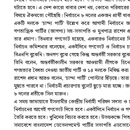
ঘটাতে হবে। এ দেশ কারো বাবার দেশ নয়, কোনো পরিবার
বিষয়ে ঐকমত্যে পৌঁছেছি। নির্বাচনে ৮ দলের একজন প্রার্থী
একটি দলকে ‘চান্দা পার্টি’ উল্লেখ করে আগামী নির্বাচনে
গণতান্ত্রিক পার্টির (জাগপা) সহ-সভাপতি ও মুখপাত্র রাশেদ প
তার প্রমাণ। তিনবার গণভোট হয়েছে, একবারও নির্বাচনের দ
নির্বাচন কমিশনার বলেছেন, একইদিনে গণভোট ও নির্বাচন চ্
বিএনপি বুঝেনি। জনগণ বুঝে গেছে কিন্তু অন্তর্বর্তী সরকার বুঝ
তিনি বলেন, অন্তর্বর্তীকালীন সরকার আওয়ামী লীগকে চিনে
গণহত্যার বৈধতা দেওয়া জাতীয় পার্টি ও ১৪ দলকে নিষিদ্ধ করা
রাশেদ প্রধান আরও বলেন, ‘চান্দা পার্টি’ পোস্টার ছিঁড়ছে। ত
মুছতে পারবে না। নির্বাচনী প্রচারণায় বুলেট ছুড়ে মারা হচ্ছে
৮ দলের প্রতীকে সিল মারুন।
এ সময় জামায়াতে ইসলামীর কেন্দ্রীয় নির্বাহী পরিষদ সদস্য 
নির্বাচনের আগেই গণভোট দিতে হবে। একইদিনে নির্বাচন ও গণ
তৈরি করতে হবে। খুনিদের বিচার করতে হবে। উভয়কক্ষে পিআর 
সমাবেশে বাংলাদেশ ডেভেলপমেন্ট পার্টির সভাপতি এডভ