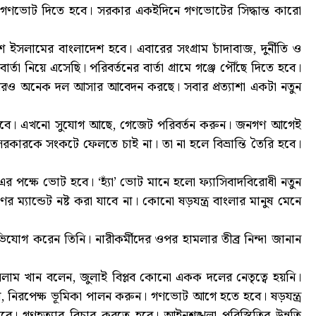
ে গণভোট দিতে হবে। সরকার একইদিনে গণভোটের সিদ্ধান্ত কারো
 ইসলামের বাংলাদেশ হবে। এবারের সংগ্রাম চাঁদাবাজ, দুর্নীতি ও
র্তা নিয়ে এসেছি। পরিবর্তনের বার্তা গ্রামে গঞ্জে পৌঁছে দিতে হবে।
ও অনেক দল আসার আবেদন করছে। সবার প্রত্যাশা একটা নতুন
 হবে। এখনো সুযোগ আছে, গেজেট পরিবর্তন করুন। জনগণ আগেই
ারকে সংকটে ফেলতে চাই না। তা না হলে বিভ্রান্তি তৈরি হবে।
।
এর পক্ষে ভোট হবে। ‘হ্যাঁ’ ভোট মানে হলো ফ্যাসিবাদবিরোধী নতুন
 জনগণের ম্যান্ডেট নষ্ট করা যাবে না। কোনো ষড়যন্ত্র বাংলার মানুষ মেনে
োগ করেন তিনি। নারীকর্মীদের ওপর হামলার তীব্র নিন্দা জানান
াম খান বলেন, জুলাই বিপ্লব কোনো একক দলের নেতৃত্বে হয়নি।
, নিরপেক্ষ ভূমিকা পালন করুন। গণভোট আগে হতে হবে। ষড়যন্ত্র
। গণহত্যার বিচার করতে হবে। আইনশৃঙ্খলা পরিস্থিতির উন্নতি