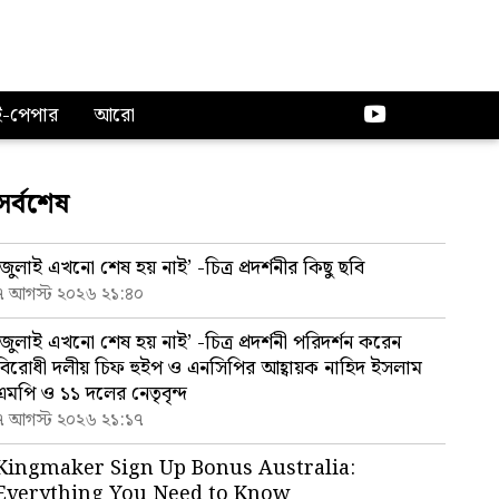
ই-পেপার
আরো
সর্বশেষ
‘জুলাই এখনো শেষ হয় নাই’ -চিত্র প্রদর্শনীর কিছু ছবি
৭ আগস্ট ২০২৬ ২১:৪০
‘জুলাই এখনো শেষ হয় নাই’ -চিত্র প্রদর্শনী পরিদর্শন করেন
বিরোধী দলীয় চিফ হুইপ ও এনসিপির আহ্বায়ক নাহিদ ইসলাম
এমপি ও ১১ দলের নেতৃবৃন্দ
৭ আগস্ট ২০২৬ ২১:১৭
Kingmaker Sign Up Bonus Australia:
Everything You Need to Know