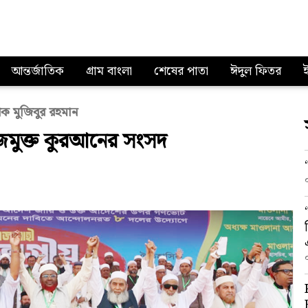
আন্তর্জাতিক
গ্রাম বাংলা
শেষের পাতা
ঈদুল ফিতর
ক মুজিবুর রহমান
াজমুক্ত কুরআনের সংসদ