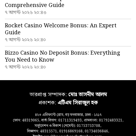
Comprehensive Guide
৭ আগস্ট ২০২৬ ২০:৪৩
Rocket Casino Welcome Bonus: An Expert
Guide
৭ আগস্ট ২০২৬ ২০:৪০
Bizzo Casino No Deposit Bonus: Everything
You Need to Know
৭ আগস্ট ২০২৬ ২০:৪০
ভারপ্রাপ্ত সম্পাদক:
মোঃ তাসনীম আলম
প্রকাশক:
এটিএম সিরাজুল হক
৪২৩ এলিফ্যান্ট রোড, বড় মগবাজার, ঢাকা - ১২১৭
ফোন: 48319065, বার্তা বিভাগ: 01711319493, গ্রামবাংলা: 01792483321,
সার্কুলেশন ও বিকাশ (পেমেন্ট): 01753753708,
বিজ্ঞাপন: 48315571, 01916869168, 01734036846,