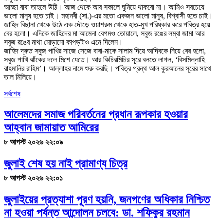
আচ্ছা বাবা তাহলে উঠি। আজ থেকে আর সকালে ঘুমিয়ে থাকবো না। আমিও সবচেয়ে
ভালো মানুষ হতে চাই। মহানবী (সা.)-এর মতো একজন ভালো মানুষ, বিশ্বাসী হতে চাই।
জাহিদ বিছানা থেকে উঠে এক দৌড়ে ওয়াশরুম থেকে হাত-মুখ পরিষ্কার করে পবিত্র হয়ে
বের হলো। এদিকে জাহিদের মা আমেনা বেগমও তোয়ালে, সবুজ রঙের লম্বা জামা আর
সবুজ রঙের মাথা মোড়ানো কাপড়টাও এনে দিলেন।
জাহিদ দ্রুত সবুজ পাখির সাজে সেজে বাবা-মাকে সালাম দিয়ে আদিবকে নিয়ে বের হলো,
সবুজ পাখি ঝাঁকের দলে মিশে যেতে। আর কিচিরমিচির সূরে বলতে লাগল, ‘বিসমিল্লাহি
রাহমানির রাহিম’। আল্লাহর নামে শুরু করছি। পবিত্র গ্রন্থ আল কুরআনের সূরের সাথে
তাল মিলিয়ে।
সর্বশেষ
আলেমদের সমাজ পরিবর্তনের প্রধান রূপকার হওয়ার
আহ্বান জামায়াত আমিরের
৮ আগস্ট ২০২৬ ২২:০৯
জুলাই শেষ হয় নাই প্রামাণ্য চিত্র
৮ আগস্ট ২০২৬ ২২:০১
জুলাইয়ের প্রত্যাশা পূরণ হয়নি, জনগণের অধিকার নিশ্চিত
না হওয়া পর্যন্ত আন্দোলন চলবে: ডা. শফিকুর রহমান