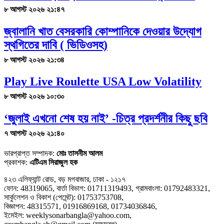
৮ আগস্ট ২০২৬ ২১:৪৭
জ্বালানি খাত বেসরকারি কোম্পানিকে দেওয়ার উদ্যোগ
স্থগিতের দাবি ( ভিডিওসহ)
৮ আগস্ট ২০২৬ ২১:৩৪
Play Live Roulette USA Low Volatility
৮ আগস্ট ২০২৬ ১০:৩০
‘জুলাই এখনো শেষ হয় নাই’ -চিত্র প্রদর্শনীর কিছু ছবি
৭ আগস্ট ২০২৬ ২১:৪০
ভারপ্রাপ্ত সম্পাদক:
মোঃ তাসনীম আলম
প্রকাশক:
এটিএম সিরাজুল হক
৪২৩ এলিফ্যান্ট রোড, বড় মগবাজার, ঢাকা - ১২১৭
ফোন: 48319065, বার্তা বিভাগ: 01711319493, গ্রামবাংলা: 01792483321,
সার্কুলেশন ও বিকাশ (পেমেন্ট): 01753753708,
বিজ্ঞাপন: 48315571, 01916869168, 01734036846,
ইমেইল: weeklysonarbangla@yahoo.com,