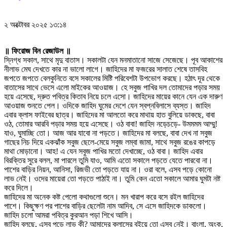
২ অক্টোবর ২০২৫ ১৩:১৪
॥ ফিরোজ বিন রেজাউল ॥
স্নিগ্ধ সকাল, সাথে মৃদু বাতাস। সকালটা যেন মনমাতানো সাজে সেজেছে। পূব আকাশের
নীলাভ মেঘ দেখতে কার না ভালো লাগে। জাহিদের মা ফজরের সালাত শেষে তাসবিহ
জপতে জপতে বেলকুনিতে বসে সকালের মিষ্টি পরিবেশটা উপভোগ করছে। হঠাৎ দূর থেকে
বাতাসের সাথে ভেসে এলো মাইকের আওয়াজ। হে সবুজ পাখির দল তোমাদের পড়ার সময়
হয়ে এসেছে, দ্রুত পবিত্র কিতাব নিয়ে চলে এসো। জাহিদের মায়ের কানে যেন এক দারুণ
আওয়াজ শুনতে পেল। ওদিকে জাহিদ ঘুমের দেশে যেন স্বপ্নবিলাসে ব্যস্ত। জাহিদ
এবার ক্লাস ফাইবের ছাত্র। জাহিদের মা আলতো করে মাথায় হাত বুলিয়ে ডাকছে, বাবা
ওঠ, তোমার আরবি পড়ার সময় হয়ে এসেছে। ওঠ বাবা! জাহিদ নড়েচড়ে- উমমমম আম্মু!
যাও, ঘুমাচ্ছি তো। আজ আর যাবো না পড়তে। জাহিদের মা বলছে, বাবা দেখ না সবুজ
গাছের নিচ দিয়ে একঝাঁক সবুজ ছেলে-মেয়ে সবুজ লম্বা জামা, সাথে সবুজ রঙের কাপড়ে
মাথা মোড়ানো। আহ! এ যেন সবুজ পাখির মতো দেখাচ্ছে, ওঠ বাবা। জাহিদ এবার
বিরক্তির সুরে বলল, মা পারলে তুমি যাও, আমি এতো সকালে পড়তে যেতে পারবো না।
পাশের বাড়ির নিয়ন, আনিসা, রিজভী তো পড়তে যায় না। ওরা বলে, এসব পড়ে কোনো
লাভ নেই। ওদের মায়েরা তো পড়তে পাঠাই না। তুমি কেন এতো সকালে আমার ঘুমটা নষ্ট
করে দিলে।
জাহিদের মা অনেক কষ্ট পেলো কথাগুলো শুনে। মন খারাপ করে বসে রইল জাহিদের
পাশে। কিছুক্ষণ পর পাশের বাড়ির ছেলেটা নাম আদিব, সে এসে জাহিদকে ডাকলো।
জাহিদ চলো আমরা পবিত্র কুরআন পড়া শিখে আসি।
জাহিদ বলছে, এসব পড়ে লাভ কী? আমাদের ক্লাসের বইয়ে তো এসব নেই। বাংলা, অংক,