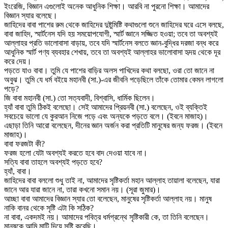
ইংরেজি, বিজ্ঞান এগুলোই অনেক আধুনিক শিক্ষা। আরবি না পুরনো শিক্ষা। আমাদের
বিজ্ঞান স্যার বলেছে।
জাহিদের বাবা পাশের রুম থেকে জাহিদের দুষ্টুমিষ্টি কথাগুলো শুনে জাহিদের ঘরে এসে বলছে,
বাবা জাহিদ, স্মার্টনেস যদি হয় সময়োপযোগী, স্মার্ট জ্ঞানে সজ্জিত হওয়া; তবে তা অবশ্যই
আল্লাহর প্রতি ভালোবাসা বাড়ায়, তবে যদি স্মার্টনেস বলতে জ্ঞান-বুদ্ধির দরজা বন্ধ করে
আধুনিক স্মার্ট পণ্য ব্যবহার শেখায়, তবে তা অবশ্যই আল্লাহর ভালোবাসা হৃদয় থেকে দূর
করে দেয়।
পড়তে যাও বাবা। তুমি যে পাশের বাড়ির অলস পাখিদের কথা বলছো, ওরা তো জানে না
অবুঝ। তুমি যে ধর্ম বইয়ে মহানবী (সা.)-এর জীবনি পড়েছিলে তাঁকে তোমার কেমন লাগলো
পড়ে?
জি বাবা মহানবী (সা.) তো সত্যবাদী, বিশ্বাসি, ধার্মিক ছিলেন।
হ্যাঁ বাবা তুমি ঠিকই বলেছো। সেই আমাদের প্রিয়নবী (সা.) বলেছেন, ওই ব্যক্তিই
সবচেয়ে ভালো যে কুরআন নিজে পড়ে এবং অন্যকে পড়তে বলে। (ইবনে মাজাহ)।
এছাড়া তিনি আরো বলেছেন, দীনের জ্ঞান অর্জন করা প্রতিটি মানুষের জন্য ফরজ। (ইবনে
মাজাহ)।
বাবা ফরজটা কী?
ফরজ হলো যেটা অবশ্যই করতে হবে বাদ দেওয়া যাবে না।
সত্যি বাবা তাহলে অবশ্যই পড়তে হবে?
হ্যাঁ, বাবা।
জাহিদের বাবা বললো শুধু তাই না, আমাদের সৃষ্টিকর্তা মহান আল্লাহ তায়ালা বলেছেন, যারা
জানে আর যারা জানে না, তারা কখনো সমান নয়। (সূরা জুমার)।
আচ্ছা বাবা আমাদের বিজ্ঞান স্যার তো বলেছেন, মানুষের সৃষ্টিকর্তা আল্লাহ নয়। মানুষ
নাকি বানর থেকে সৃষ্টি এটা কি সঠিক?
না বাবা, একদমই নয়। আমাদের পবিত্র ধর্মগ্রন্থে সৃষ্টিকারী কে, তা তিনি বলেছেন।
মানুষকে আমি মাটি দিয়ে সৃষ্টি করেছি।