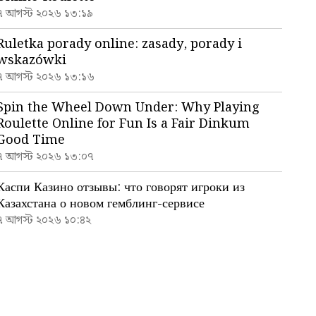
৭ আগস্ট ২০২৬ ১৩:১৯
Ruletka porady online: zasady, porady i
wskazówki
৭ আগস্ট ২০২৬ ১৩:১৬
Spin the Wheel Down Under: Why Playing
Roulette Online for Fun Is a Fair Dinkum
Good Time
৭ আগস্ট ২০২৬ ১৩:০৭
Каспи Казино отзывы: что говорят игроки из
Казахстана о новом гемблинг-сервисе
৭ আগস্ট ২০২৬ ১০:৪২