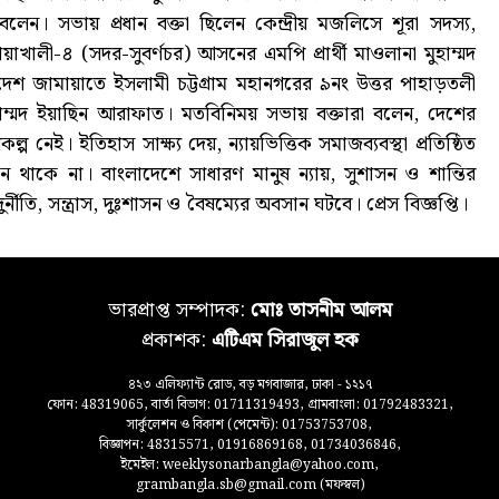
েন। সভায় প্রধান বক্তা ছিলেন কেন্দ্রীয় মজলিসে শূরা সদস্য,
লী-৪ (সদর-সুবর্ণচর) আসনের এমপি প্রার্থী মাওলানা মুহাম্মদ
শ জামায়াতে ইসলামী চট্টগ্রাম মহানগরের ৯নং উত্তর পাহাড়তলী
ুহাম্মদ ইয়াছিন আরাফাত। মতবিনিময় সভায় বক্তারা বলেন, দেশের
 নেই। ইতিহাস সাক্ষ্য দেয়, ন্যায়ভিত্তিক সমাজব্যবস্থা প্রতিষ্ঠিত
ান থাকে না। বাংলাদেশে সাধারণ মানুষ ন্যায়, সুশাসন ও শান্তির
তি, সন্ত্রাস, দুঃশাসন ও বৈষম্যের অবসান ঘটবে। প্রেস বিজ্ঞপ্তি।
ভারপ্রাপ্ত সম্পাদক:
মোঃ তাসনীম আলম
প্রকাশক:
এটিএম সিরাজুল হক
৪২৩ এলিফ্যান্ট রোড, বড় মগবাজার, ঢাকা - ১২১৭
ফোন: 48319065, বার্তা বিভাগ: 01711319493, গ্রামবাংলা: 01792483321,
সার্কুলেশন ও বিকাশ (পেমেন্ট): 01753753708,
বিজ্ঞাপন: 48315571, 01916869168, 01734036846,
ইমেইল: weeklysonarbangla@yahoo.com,
grambangla.sb@gmail.com (মফস্বল)