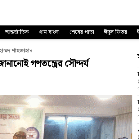
আন্তর্জাতিক
গ্রাম বাংলা
শেষের পাতা
ঈদুল ফিতর
হাম্মদ শাহজাহান
জানানোই গণতন্ত্রের সৌন্দর্য