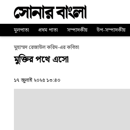
মূলপাতা
প্রথম পাতা
সম্পাদকীয়
উপ-সম্পাদকীয়
মুহাম্মদ রেজাউল করিম-এর কবিতা
মুক্তির পথে এসো
১৭ জুলাই ২০২৫ ১৩:৪০