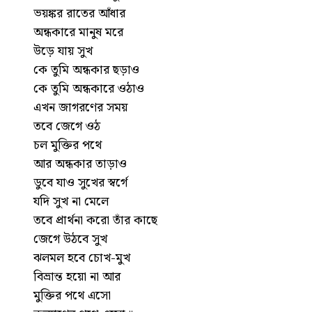
ভয়ঙ্কর রাতের আঁধার
অন্ধকারে মানুষ মরে
উড়ে যায় সুখ
কে তুমি অন্ধকার ছড়াও
কে তুমি অন্ধকারে ওঠাও
এখন জাগরণের সময়
তবে জেগে ওঠ
চল মুক্তির পথে
আর অন্ধকার তাড়াও
ডুবে যাও সুখের স্বর্গে
যদি সুখ না মেলে
তবে প্রার্থনা করো তাঁর কাছে
জেগে উঠবে সুখ
ঝলমল হবে চোখ-মুখ
বিভ্রান্ত হয়ো না আর
মুক্তির পথে এসো