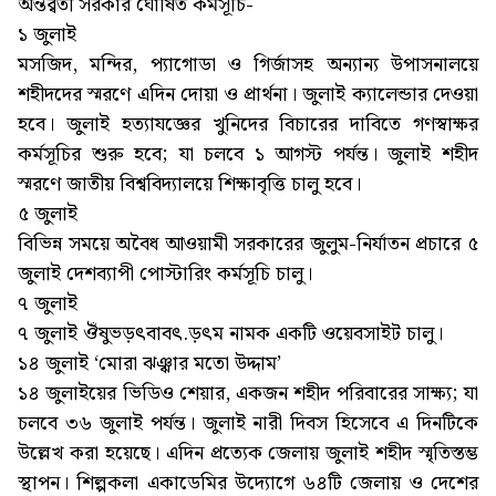
অন্তর্র্বর্তী সরকার ঘোষিত কর্মসূচি-
১ জুলাই
মসজিদ, মন্দির, প্যাগোডা ও গির্জাসহ অন্যান্য উপাসনালয়ে
শহীদদের স্মরণে এদিন দোয়া ও প্রার্থনা। জুলাই ক্যালেন্ডার দেওয়া
হবে। জুলাই হত্যাযজ্ঞের খুনিদের বিচারের দাবিতে গণস্বাক্ষর
কর্মসূচির শুরু হবে; যা চলবে ১ আগস্ট পর্যন্ত। জুলাই শহীদ
স্মরণে জাতীয় বিশ্ববিদ্যালয়ে শিক্ষাবৃত্তি চালু হবে।
৫ জুলাই
বিভিন্ন সময়ে অবৈধ আওয়ামী সরকারের জুলুম-নির্যাতন প্রচারে ৫
জুলাই দেশব্যাপী পোস্টারিং কর্মসূচি চালু।
৭ জুলাই
৭ জুলাই ঔঁষুভড়ৎবাবৎ.ড়ৎম নামক একটি ওয়েবসাইট চালু।
১৪ জুলাই ‘মোরা ঝঞ্ঝার মতো উদ্দাম’
১৪ জুলাইয়ের ভিডিও শেয়ার, একজন শহীদ পরিবারের সাক্ষ্য; যা
চলবে ৩৬ জুলাই পর্যন্ত। জুলাই নারী দিবস হিসেবে এ দিনটিকে
উল্লেখ করা হয়েছে। এদিন প্রত্যেক জেলায় জুলাই শহীদ স্মৃতিস্তম্ভ
স্থাপন। শিল্পকলা একাডেমির উদ্যোগে ৬৪টি জেলায় ও দেশের